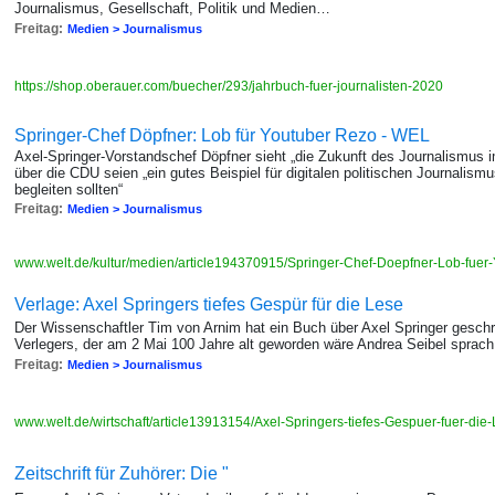
Journalismus, Gesellschaft, Politik und Medien…
Freitag:
Medien > Journalismus
https://shop.oberauer.com/buecher/293/jahrbuch-fuer-journalisten-2020
Springer-Chef Döpfner: Lob für Youtuber Rezo - WEL
Axel-Springer-Vorstandschef Döpfner sieht „die Zukunft des Journalismus 
über die CDU seien „ein gutes Beispiel für digitalen politischen Journalism
begleiten sollten“
Freitag:
Medien > Journalismus
www.welt.de/kultur/medien/article194370915/Springer-Chef-Doepfner-Lob-fuer
Verlage: Axel Springers tiefes Gespür für die Lese
Der Wissenschaftler Tim von Arnim hat ein Buch über Axel Springer gesch
Verlegers, der am 2 Mai 100 Jahre alt geworden wäre Andrea Seibel sprach
Freitag:
Medien > Journalismus
www.welt.de/wirtschaft/article13913154/Axel-Springers-tiefes-Gespuer-fuer-die
Zeitschrift für Zuhörer: Die "