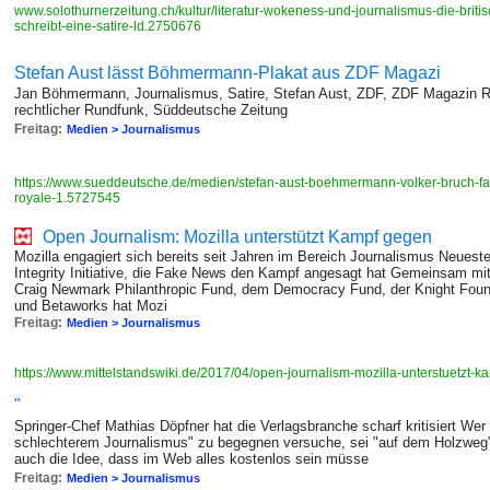
www.solothurnerzeitung.ch/kultur/literatur-wokeness-und-journalismus-die-briti
schreibt-eine-satire-ld.2750676
Stefan Aust lässt Böhmermann-Plakat aus ZDF Magazi
Jan Böhmermann, Journalismus, Satire, Stefan Aust, ZDF, ZDF Magazin Ro
rechtlicher Rundfunk, Süddeutsche Zeitung
Freitag:
Medien > Journalismus
https://www.sueddeutsche.de/medien/stefan-aust-boehmermann-volker-bruch-f
royale-1.5727545
Open Journalism: Mozilla unter­stützt Kampf gegen
Mozilla engagiert sich bereits seit Jahren im Bereich Jour­nalis­mus Neueste
Integrity Initiative, die Fake News den Kampf angesagt hat Gemein­sam mit
Craig Newmark Phil­anthropic Fund, dem Democracy Fund, der Knight Fou
und Beta­works hat Mozi
Freitag:
Medien > Journalismus
https://www.mittelstandswiki.de/2017/04/open-journalism-mozilla-unterstuetzt
"
Springer-Chef Mathias Döpfner hat die Verlagsbranche scharf kritisiert Wer
schlechterem Journalismus" zu begegnen versuche, sei "auf dem Holzweg",
auch die Idee, dass im Web alles kostenlos sein müsse
Freitag:
Medien > Journalismus