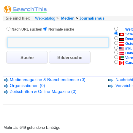
Sie sind hier:
Webkatalog
>
Medien
>
Journalismus
Nach URL suchen
Normale suche
Welt
Sch
Deu
Öste
inkl
Dän
Vere
Can
Medienmagazine & Branchendienste
(0)
Nachrich
Organisationen
(0)
Verzeichn
Zeitschriften & Online-Magazine
(0)
Mehr als 649 gefundene Einträge