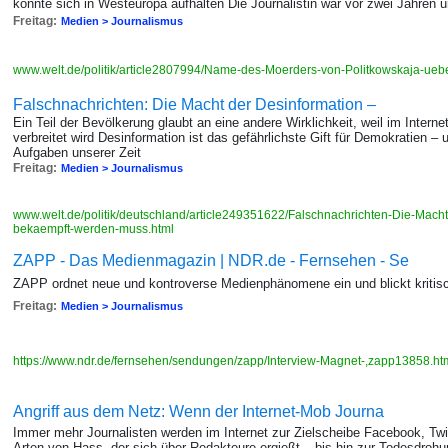
könnte sich in Westeuropa aufhalten Die Journalistin war vor zwei Jahren
Freitag:
Medien > Journalismus
www.welt.de/politik/article2807994/Name-des-Moerders-von-Politkowskaja-uebe
Falschnachrichten: Die Macht der Desinformation –
Ein Teil der Bevölkerung glaubt an eine andere Wirklichkeit, weil im Interne
verbreitet wird Desinformation ist das gefährlichste Gift für Demokratien 
Aufgaben unserer Zeit
Freitag:
Medien > Journalismus
www.welt.de/politik/deutschland/article249351622/Falschnachrichten-Die-Macht
bekaempft-werden-muss.html
ZAPP - Das Medienmagazin | NDR.de - Fernsehen - Se
ZAPP ordnet neue und kontroverse Medienphänomene ein und blickt kritisch
Freitag:
Medien > Journalismus
https://www.ndr.de/fernsehen/sendungen/zapp/Interview-Magnet-,zapp13858.ht
Angriff aus dem Netz: Wenn der Internet-Mob Journa
Immer mehr Journalisten werden im Internet zur Zielscheibe Facebook, Twitte
Arten von Hass, der sich über Redakteure ergießt – bis hin zur Todesdroh