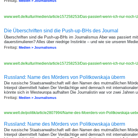
Freitag:
Medien > Journalismus
www.welt.de/kultur/medien/article157258253/Das-passiert-wenn-ich-nur-noch-U
Die Überschriften sind die Push-up-BHs des Journal
Überschriften sind die Push-up-BHs im Journalismus Aber was passiert mi
dauerstimulieren? Alles über niedrige Instinkte – und wie sie unseren Med
Freitag:
Medien > Journalismus
www.welt.de/kultur/medien/article157258253/Das-passiert-wenn-ich-nur-noch-U
Russland: Name des Mörders von Politkowskaja überm
Die russische Staatsanwaltschaft will den Namen des mutmaßlichen Mörder
Interpol übermittelt haben Der Verdächtige wird demnach mit internationa
könnte sich in Westeuropa aufhalten Die Journalistin war vor zwei Jahren
Freitag:
Medien > Journalismus
www.welt.de/politik/article2807994/Name-des-Moerders-von-Politkowskaja-uebe
Russland: Name des Mörders von Politkowskaja überm
Die russische Staatsanwaltschaft will den Namen des mutmaßlichen Mörder
Interpol übermittelt haben Der Verdächtige wird demnach mit internationa