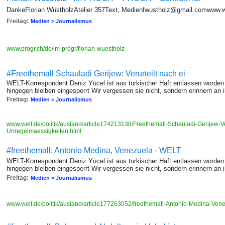
DankeFlorian WüstholzAtelier 357Text, Medienfwustholz@gmail.comwww.
Freitag:
Medien > Journalismus
www.progr.ch/de/im-progr/florian-wuestholz
#Freethemall Schauladi Gerijew: Verurteilt nach ei
WELT-Korrespondent Deniz Yücel ist aus türkischer Haft entlassen worden
hingegen bleiben eingesperrt Wir vergessen sie nicht, sondern erinnern an 
Freitag:
Medien > Journalismus
www.welt.de/politik/ausland/article174213138/Freethemall-Schauladi-Gerijew-Ve
Unregelmaessigkeiten.html
#freethemall: Antonio Medina, Venezuela - WELT
WELT-Korrespondent Deniz Yücel ist aus türkischer Haft entlassen worden
hingegen bleiben eingesperrt Wir vergessen sie nicht, sondern erinnern an 
Freitag:
Medien > Journalismus
www.welt.de/politik/ausland/article177263052/freethemall-Antonio-Medina-Ven