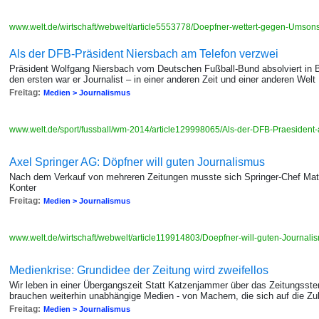
www.welt.de/wirtschaft/webwelt/article5553778/Doepfner-wettert-gegen-Umsonst
Als der DFB-Präsident Niersbach am Telefon verzwei
Präsident Wolfgang Niersbach vom Deutschen Fußball-Bund absolviert in Br
den ersten war er Journalist – in einer anderen Zeit und einer anderen Welt
Freitag:
Medien > Journalismus
www.welt.de/sport/fussball/wm-2014/article129998065/Als-der-DFB-Praesident-
Axel Springer AG: Döpfner will guten Journalismus
Nach dem Verkauf von mehreren Zeitungen musste sich Springer-Chef Mathi
Konter
Freitag:
Medien > Journalismus
www.welt.de/wirtschaft/webwelt/article119914803/Doepfner-will-guten-Journali
Medienkrise: Grundidee der Zeitung wird zweifellos
Wir leben in einer Übergangszeit Statt Katzenjammer über das Zeitungssterb
brauchen weiterhin unabhängige Medien - von Machern, die sich auf die Zu
Freitag:
Medien > Journalismus