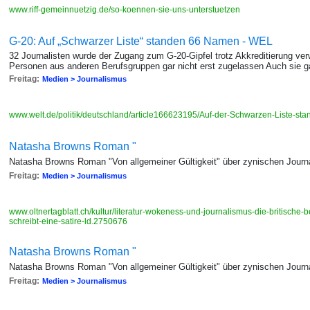
www.riff-gemeinnuetzig.de/so-koennen-sie-uns-unterstuetzen
G-20: Auf „Schwarzer Liste“ standen 66 Namen - WEL
32 Journalisten wurde der Zugang zum G-20-Gipfel trotz Akkreditierung ve
Personen aus anderen Berufsgruppen gar nicht erst zugelassen Auch sie gal
Freitag:
Medien > Journalismus
www.welt.de/politik/deutschland/article166623195/Auf-der-Schwarzen-Liste-s
Natasha Browns Roman "
Natasha Browns Roman "Von allgemeiner Gültigkeit" über zynischen Journ
Freitag:
Medien > Journalismus
www.oltnertagblatt.ch/kultur/literatur-wokeness-und-journalismus-die-britische-
schreibt-eine-satire-ld.2750676
Natasha Browns Roman "
Natasha Browns Roman "Von allgemeiner Gültigkeit" über zynischen Journ
Freitag:
Medien > Journalismus