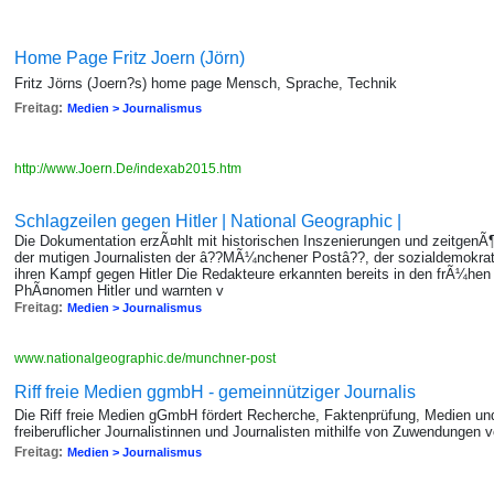
Home Page Fritz Joern (Jörn)
Fritz Jörns (Joern?s) home page Mensch, Sprache, Technik
Freitag:
Medien > Journalismus
http://www.Joern.De/indexab2015.htm
Schlagzeilen gegen Hitler | National Geographic |
Die Dokumentation erzÃ¤hlt mit historischen Inszenierungen und zeitgenÃ
der mutigen Journalisten der â??MÃ¼nchener Postâ??, der sozialdemokr
ihren Kampf gegen Hitler Die Redakteure erkannten bereits in den frÃ¼he
PhÃ¤nomen Hitler und warnten v
Freitag:
Medien > Journalismus
www.nationalgeographic.de/munchner-post
Riff freie Medien ggmbH - gemeinnütziger Journalis
Die Riff freie Medien gGmbH fördert Recherche, Faktenprüfung, Medien und
freiberuflicher Journalistinnen und Journalisten mithilfe von Zuwendungen
Freitag:
Medien > Journalismus