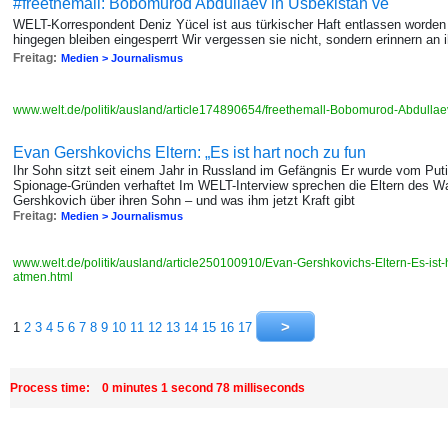
#freethemall: Bobomurod Abdullaev in Usbekistan ve
WELT-Korrespondent Deniz Yücel ist aus türkischer Haft entlassen worden
hingegen bleiben eingesperrt Wir vergessen sie nicht, sondern erinnern an 
Freitag:
Medien > Journalismus
www.welt.de/politik/ausland/article174890654/freethemall-Bobomurod-Abdullae
Evan Gershkovichs Eltern: „Es ist hart noch zu fun
Ihr Sohn sitzt seit einem Jahr in Russland im Gefängnis Er wurde vom Put
Spionage-Gründen verhaftet Im WELT-Interview sprechen die Eltern des Wa
Gershkovich über ihren Sohn – und was ihm jetzt Kraft gibt
Freitag:
Medien > Journalismus
www.welt.de/politik/ausland/article250100910/Evan-Gershkovichs-Eltern-Es-ist-
atmen.html
1
2
3
4
5
6
7
8
9
10
11
12
13
14
15
16
17
Process time: 0 minutes 1 second 78 milliseconds