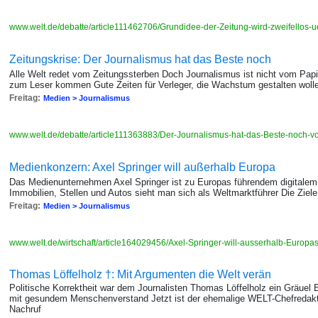
www.welt.de/debatte/article111462706/Grundidee-der-Zeitung-wird-zweifellos-
Zeitungskrise: Der Journalismus hat das Beste noch
Alle Welt redet vom Zeitungssterben Doch Journalismus ist nicht vom Papi
zum Leser kommen Gute Zeiten für Verleger, die Wachstum gestalten woll
Freitag:
Medien > Journalismus
www.welt.de/debatte/article111363883/Der-Journalismus-hat-das-Beste-noch-vo
Medienkonzern: Axel Springer will außerhalb Europa
Das Medienunternehmen Axel Springer ist zu Europas führendem digitalem 
Immobilien, Stellen und Autos sieht man sich als Weltmarktführer Die Ziele
Freitag:
Medien > Journalismus
www.welt.de/wirtschaft/article164029456/Axel-Springer-will-ausserhalb-Europa
Thomas Löffelholz †: Mit Argumenten die Welt verän
Politische Korrektheit war dem Journalisten Thomas Löffelholz ein Gräuel
mit gesundem Menschenverstand Jetzt ist der ehemalige WELT-Chefredakte
Nachruf