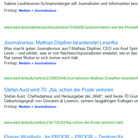
Sabine Leutheusser-Schnarrenberger will Journalisten und Informanten be
Freitag:
Medien > Journalismus
www.welt.de/politik/deutschland/article7036008/Justizministerin-will-die-Pressef
Journalismus: Mathias Döpfner beantwortet Leserfra
Was macht guten Journalismus aus? Mathias Döpfner, CEO von Axel Spring
Leser – und erklärt, was er von Nachwuchsjournalisten erwartet, wie er das 
Rat seiner Mutter er sich immer noch hält
Freitag:
Medien > Journalismus
www.welt.de/kultur/article233685548/Journalismus-Mathias-Doepfner-beantwort
Stefan Aust wird 70: „Na, schon die Puste verloren
Stefan Aust, Chefredakteur und Herausgeber der „Welt“, wird heute 70 Grun
Geburtstagsgruß von Giovanni di Lorenzo, seinem langjährigen Kollegen u
Freitag:
Medien > Journalismus
www.welt.de/kultur/article156718192/Na-schon-die-Puste-verloren.html
Florian Wüstholz - Im PROGR – PROGR – Zentrum für