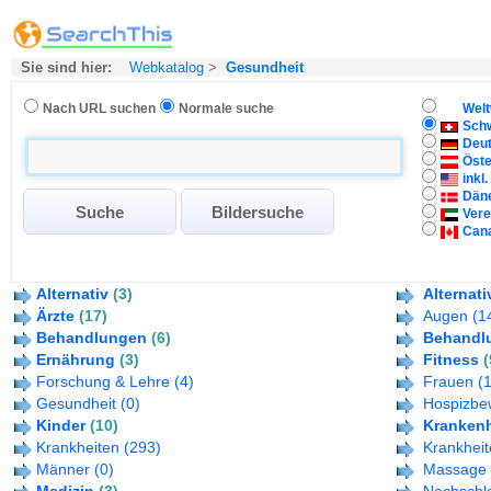
Sie sind hier:
Webkatalog
>
Gesundheit
Nach URL suchen
Normale suche
Welt
Sch
Deu
Öste
inkl
Dän
Vere
Can
Alternativ
(3)
Alternat
Ärzte
(17)
Augen
(1
Behandlungen
(6)
Behandlu
Ernährung
(3)
Fitness
(
Forschung & Lehre
(4)
Frauen
(
Gesundheit
(0)
Hospizb
Kinder
(10)
Krankenh
Krankheiten
(293)
Krankhei
Männer
(0)
Massage 