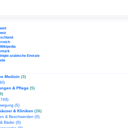
weit
weiz
tschland
rreich
. Wikipedia
emark
inigte arabische Emirate
ada
ive Medizin
(3)
40)
ngen & Pflege
(5)
9)
1749)
ewegung
(5)
äuser & Kliniken
(26)
ten & Beschwerden
(0)
& Bäder
(0)