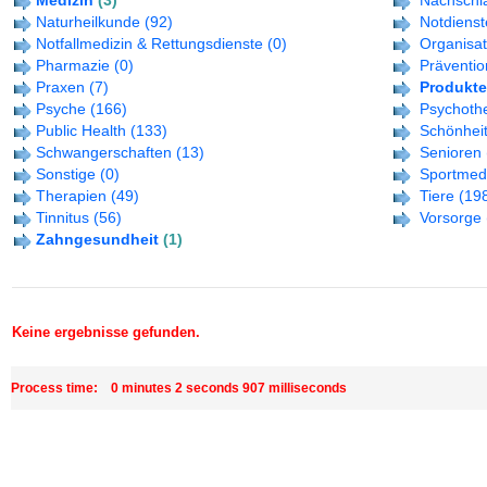
Medizin
(3)
Nachschl
Naturheilkunde
(92)
Notdienst
Notfallmedizin & Rettungsdienste
(0)
Organisa
Pharmazie
(0)
Präventi
Praxen
(7)
Produkte
Psyche
(166)
Psychoth
Public Health
(133)
Schönhei
Schwangerschaften
(13)
Senioren
Sonstige
(0)
Sportmed
Therapien
(49)
Tiere
(19
Tinnitus
(56)
Vorsorge
Zahngesundheit
(1)
Keine ergebnisse gefunden.
Process time: 0 minutes 2 seconds 907 milliseconds