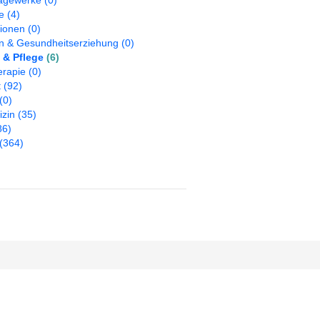
agewerke
(0)
e
(4)
tionen
(0)
on & Gesundheitserziehung
(0)
 & Pflege
(6)
erapie
(0)
t
(92)
(0)
izin
(35)
86)
(364)