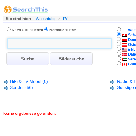
Sie sind hier:
Webkatalog
>
TV
Nach URL suchen
Normale suche
Welt
Sch
Deu
Öste
inkl
Dän
Vere
Can
HiFi & TV Möbel
(0)
Radio & 
Sender
(56)
Sonstige
Keine ergebnisse gefunden.