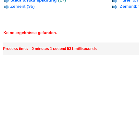
Stadt & Raumplanung
(17)
Türen & 
Zement
(96)
Zementb
Keine ergebnisse gefunden.
Process time: 0 minutes 1 second 531 milliseconds