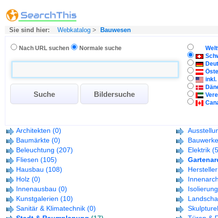
Sie sind hier:
Webkatalog
>
Bauwesen
Nach URL suchen
Normale suche
Welt
Sch
Deu
Öste
inkl
Dän
Vere
Can
Architekten
(0)
Ausstellu
Baumärkte
(0)
Bauwerk
Beleuchtung
(207)
Elektrik
(
Fliesen
(105)
Gartenar
Hausbau
(108)
Hersteller
Holz
(0)
Innenarch
Innenausbau
(0)
Isolierun
Kunstgalerien
(10)
Landschaf
Sanitär & Klimatechnik
(0)
Skulpture