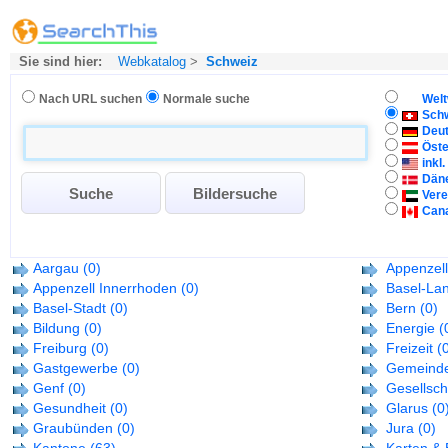
Sie sind hier:
Webkatalog
>
Schweiz
Nach URL suchen
Normale suche
Welt
Sch
Deu
Öste
inkl
Dän
Vere
Can
Aargau
(0)
Appenzel
Appenzell Innerrhoden
(0)
Basel-Lan
Basel-Stadt
(0)
Bern
(0)
Bildung
(0)
Energie
(
Freiburg
(0)
Freizeit
(
Gastgewerbe
(0)
Gemeind
Genf
(0)
Gesellsch
Gesundheit
(0)
Glarus
(0
Graubünden
(0)
Jura
(0)