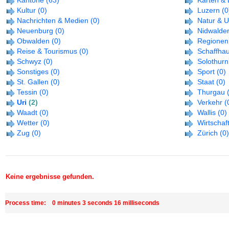
Kantone
(63)
Karten & 
Kultur
(0)
Luzern
(0
Nachrichten & Medien
(0)
Natur & 
Neuenburg
(0)
Nidwalde
Obwalden
(0)
Regionen
Reise & Tourismus
(0)
Schaffha
Schwyz
(0)
Solothurn
Sonstiges
(0)
Sport
(0)
St. Gallen
(0)
Staat
(0)
Tessin
(0)
Thurgau
Uri
(2)
Verkehr
(
Waadt
(0)
Wallis
(0)
Wetter
(0)
Wirtschaf
Zug
(0)
Zürich
(0)
Keine ergebnisse gefunden.
Process time: 0 minutes 3 seconds 16 milliseconds