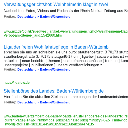
Verwaltungsgerichtshof: Weinheimerin klagt in zwei
Nachrichten, Fotos, Videos und Podcasts der Rhein-Neckar-Zeitung aus 
Freitag:
Deutschland > Baden-Württemberg
www.rnz.de/politik/suedwest_artikel,-Verwaltungsgerichtshof-Weinheimerin-klag
Verbot-am-Steuer-_arid,1542660.html
Liga der freien Wohlfahrtspflege in Baden-Württemb
sprechen sie uns an schreiben sie uns büro: stauffenbergstr. 3 70173 stuttga
stauffenbergstraße 3, 70173 stuttgart8-17 uhr [ liga-bw ] soziale arbeit ist w
aktuelles ] neue berichte [ themen ] unserefachausschüsse [ termine ] ko
unsereprojekte [ publikationen ] unsere veröffentlichungen z
Freitag:
Deutschland > Baden-Württemberg
https://liga-bw.de
Stellenbörse des Landes: Baden-Württemberg.de
Hier finden Sie die aktuellen Stellenausschreibungen der Landesministeri
Freitag:
Deutschland > Baden-Württemberg
www.baden-wuerttemberg.de/de/service/stellen/stellenboerse-des-landes?tx_r
[currentPage]=14&tx_rsmbwjobs_jobs[paginatedJobs][ministry]=0&tx_rsmbwjob
[sword]=&cHash=383181e45a918593e216beb2da4741f5