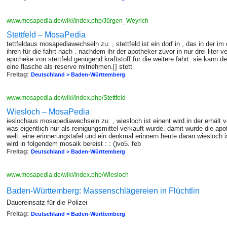
www.mosapedia.de/wiki/index.php/Jürgen_Weyrich
Stettfeld – MosaPedia
tettfeldaus mosapediawechseln zu: , stettfeld ist ein dorf in , das in der im e
ihren für die fahrt nach . nachdem ihr der apotheker zuvor in nur drei liter
apotheke von stettfeld genügend kraftstoff für die weitere fahrt. sie kann 
eine flasche als reserve mitnehmen.[] stett
Freitag:
Deutschland > Baden-Württemberg
www.mosapedia.de/wiki/index.php/Stettfeld
Wiesloch – MosaPedia
ieslochaus mosapediawechseln zu: , wiesloch ist einent wird.in der erhält vo
was eigentlich nur als reinigungsmittel verkauft wurde. damit wurde die apo
welt. eine erinnerungstafel und ein denkmal erinnern heute daran.wiesloch i
wird in folgendem mosaik bereist : : ()vo5. feb
Freitag:
Deutschland > Baden-Württemberg
www.mosapedia.de/wiki/index.php/Wiesloch
Baden-Württemberg: Massenschlägereien in Flüchtlin
Dauereinsatz für die Polizei
Freitag:
Deutschland > Baden-Württemberg