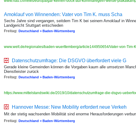
www.nau.ch/news/europa/gar-keinen-bock-auf-kommaregeln-werde-plakatkam
Amoklauf von Winnenden: Vater von Tim K. muss Scha
Sechs Jahre sind vergangen, seitdem Tim K bei seinem Amoklauf in Win
Landgericht Stuttgart entschieden
Freitag:
Deutschland > Baden-Württemberg
www.welt.de/regionales/baden-wuerttemberg/article144950654/Vater-von-Tim-
Datenschutzumfrage: Die DSGVO über­fordert viele G
Gerade kleine Ge­meinden können die Vor­gaben kaum alle um­setzen Manch
Dienst­leister zurück
Freitag:
Deutschland > Baden-Württemberg
https://www.mittelstandswiki.de/2019/10/datenschutzumfrage-die-dsgvo-ueberf
Hannover Messe: New Mobility erfordert neue Verkeh
Mit der stetig wachsenden Mobilität sind enorme Herausforderungen verbu
Freitag:
Deutschland > Baden-Württemberg