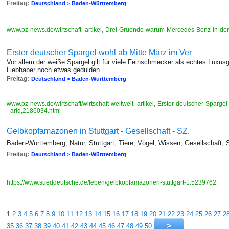
Freitag:
Deutschland > Baden-Württemberg
www.pz-news.de/wirtschaft_artikel,-Drei-Gruende-warum-Mercedes-Benz-in-der
Erster deutscher Spargel wohl ab Mitte März im Ver
Vor allem der weiße Spargel gilt für viele Feinschmecker als echtes Lux
Liebhaber noch etwas gedulden
Freitag:
Deutschland > Baden-Württemberg
www.pz-news.de/wirtschaft/wirtschaft-weltweit_artikel,-Erster-deutscher-Sparge
_arid,2186034.html
Gelbkopfamazonen in Stuttgart - Gesellschaft - SZ.
Baden-Württemberg, Natur, Stuttgart, Tiere, Vögel, Wissen, Gesellschaft,
Freitag:
Deutschland > Baden-Württemberg
https://www.sueddeutsche.de/leben/gelbkopfamazonen-stuttgart-1.5239762
1
2
3
4
5
6
7
8
9
10
11
12
13
14
15
16
17
18
19
20
21
22
23
24
25
26
27
2
35
36
37
38
39
40
41
42
43
44
45
46
47
48
49
50