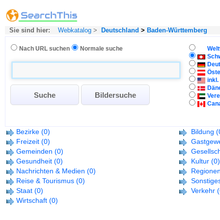
Sie sind hier:
Webkatalog
>
Deutschland
>
Baden-Württemberg
Nach URL suchen
Normale suche
Welt
Sch
Deu
Öste
inkl
Dän
Vere
Can
Bezirke
(0)
Bildung
(
Freizeit
(0)
Gastgew
Gemeinden
(0)
Gesellsch
Gesundheit
(0)
Kultur
(0)
Nachrichten & Medien
(0)
Regione
Reise & Tourismus
(0)
Sonstige
Staat
(0)
Verkehr
(
Wirtschaft
(0)