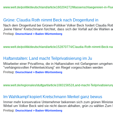
www.welt.de/politik/deutschland/article160204272/Massenschlaegereien-in-Flue
Grüne: Claudia Roth nimmt Beck nach Drogenfund in
Nach dem Drogenfund bei Grünen-Politiker Volker Beck fordert Claudia Rot
„keine Häme“ Kretschmann fürchtet, dass sich der Vorfall auf die Wahlen a
Freitag:
Deutschland > Baden-Württemberg
www.welt.de/politik/deutschland/article152870774/Claudia-Roth-nimmt-Beck-n
Haftanstalten: Land macht Teilprivatisierung im Ju
Mitarbeiter einer Privatfirma, die in Haftanstalten mit Gefangenen umgehen
"verhängnisvollen Fehlentwicklung" ein Riegel vorgeschoben werden
Freitag:
Deutschland > Baden-Württemberg
www.welt.de/regionales/stuttgart/article108315652/Land-macht-Teilprivatisieru
Im Wahlkampf kopiert Kretschmann Merkel ganz bewus
Immer mehr konservative Unternehmer bekennen sich zum grünen Minister
Wirbel um Volker Beck wird sie nicht davon abhalten, grün zu wählen Zum
Freitag:
Deutschland > Baden-Württemberg