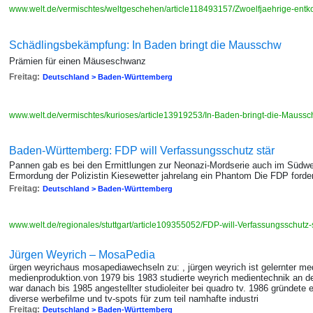
www.welt.de/vermischtes/weltgeschehen/article118493157/Zwoelfjaehrige-entk
Schädlingsbekämpfung: In Baden bringt die Mausschw
Prämien für einen Mäuseschwanz
Freitag:
Deutschland > Baden-Württemberg
www.welt.de/vermischtes/kurioses/article13919253/In-Baden-bringt-die-Maus
Baden-Württemberg: FDP will Verfassungsschutz stär
Pannen gab es bei den Ermittlungen zur Neonazi-Mordserie auch im Südwest
Ermordung der Polizistin Kiesewetter jahrelang ein Phantom Die FDP ford
Freitag:
Deutschland > Baden-Württemberg
www.welt.de/regionales/stuttgart/article109355052/FDP-will-Verfassungsschutz-s
Jürgen Weyrich – MosaPedia
ürgen weyrichaus mosapediawechseln zu: , jürgen weyrich ist gelernter me
medienproduktion.von 1979 bis 1983 studierte weyrich medientechnik an de
war danach bis 1985 angestellter studioleiter bei quadro tv. 1986 gründet
diverse werbefilme und tv-spots für zum teil namhafte industri
Freitag:
Deutschland > Baden-Württemberg