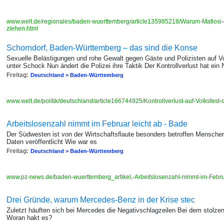
www.welt.de/regionales/baden-wuerttemberg/article135985218/Warum-Mafiosi
ziehen.html
Schorndorf, Baden-Württemberg – das sind die Konse
Sexuelle Belästigungen und rohe Gewalt gegen Gäste und Polizisten auf 
unter Schock Nun ändert die Polizei ihre Taktik Der Kontrollverlust hat ein
Freitag:
Deutschland > Baden-Württemberg
www.welt.de/politik/deutschland/article166744925/Kontrollverlust-auf-Volksfes
Arbeitslosenzahl nimmt im Februar leicht ab - Bade
Der Südwesten ist von der Wirtschaftsflaute besonders betroffen Menschen
Daten veröffentlicht Wie war es
Freitag:
Deutschland > Baden-Württemberg
www.pz-news.de/baden-wuerttemberg_artikel,-Arbeitslosenzahl-nimmt-im-Febru
Drei Gründe, warum Mercedes-Benz in der Krise stec
Zuletzt häuften sich bei Mercedes die Negativschlagzeilen Bei dem stolze
Woran hakt es?