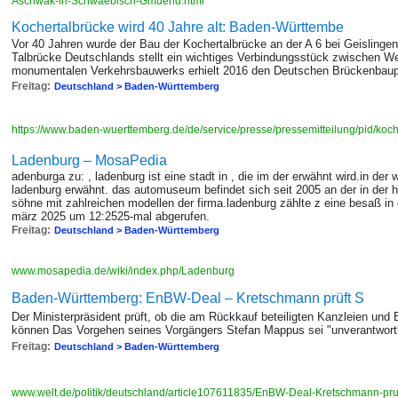
Aschwak-in-Schwaebisch-Gmuend.html
Kochertalbrücke wird 40 Jahre alt: Baden-Württembe
Vor 40 Jahren wurde der Bau der Kochertalbrücke an der A 6 bei Geislingen
Talbrücke Deutschlands stellt ein wichtiges Verbindungsstück zwischen W
monumentalen Verkehrsbauwerks erhielt 2016 den Deutschen Brückenbaup
Freitag:
Deutschland > Baden-Württemberg
https://www.baden-wuerttemberg.de/de/service/presse/pressemitteilung/pid/koch
Ladenburg – MosaPedia
adenburga zu: , ladenburg ist eine stadt in , die im der erwähnt wird.in der
ladenburg erwähnt. das automuseum befindet sich seit 2005 an der in der h
söhne mit zahlreichen modellen der firma.ladenburg zählte z eine besaß in d
märz 2025 um 12:2525-mal abgerufen.
Freitag:
Deutschland > Baden-Württemberg
www.mosapedia.de/wiki/index.php/Ladenburg
Baden-Württemberg: EnBW-Deal – Kretschmann prüft S
Der Ministerpräsident prüft, ob die am Rückkauf beteiligten Kanzleien u
können Das Vorgehen seines Vorgängers Stefan Mappus sei "unverantwort
Freitag:
Deutschland > Baden-Württemberg
www.welt.de/politik/deutschland/article107611835/EnBW-Deal-Kretschmann-pr