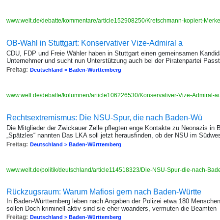
www.welt.de/debatte/kommentare/article152908250/Kretschmann-kopiert-Merke
OB-Wahl in Stuttgart: Konservativer Vize-Admiral a
CDU, FDP und Freie Wähler haben in Stuttgart einen gemeinsamen Kandidate
Unternehmer und sucht nun Unterstützung auch bei der Piratenpartei Pa
Freitag:
Deutschland > Baden-Württemberg
www.welt.de/debatte/kolumnen/article106226530/Konservativer-Vize-Admiral-au
Rechtsextremismus: Die NSU-Spur, die nach Baden-Wü
Die Mitglieder der Zwickauer Zelle pflegten enge Kontakte zu Neonazis in B
„Spätzles“ nannten Das LKA soll jetzt herausfinden, ob der NSU im Südwe
Freitag:
Deutschland > Baden-Württemberg
www.welt.de/politik/deutschland/article114518323/Die-NSU-Spur-die-nach-Bad
Rückzugsraum: Warum Mafiosi gern nach Baden-Württe
In Baden-Württemberg leben nach Angaben der Polizei etwa 180 Menschen, 
sollen Doch kriminell aktiv sind sie eher woanders, vermuten die Beamten
Freitag:
Deutschland > Baden-Württemberg