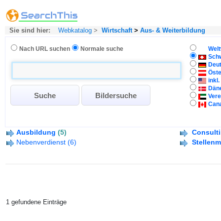
Sie sind hier:
Webkatalog
>
Wirtschaft
>
Aus- & Weiterbildung
Nach URL suchen
Normale suche
Welt
Sch
Deu
Öste
inkl
Dän
Vere
Can
Ausbildung
(5)
Consult
Nebenverdienst
(6)
Stellenm
1 gefundene Einträge