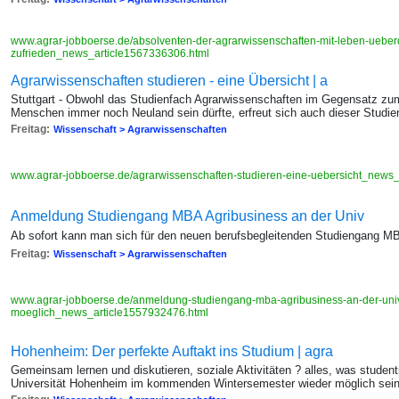
www.agrar-jobboerse.de/absolventen-der-agrarwissenschaften-mit-leben-ueberd
zufrieden_news_article1567336306.html
Agrarwissenschaften studieren - eine Übersicht | a
Stuttgart - Obwohl das Studienfach Agrarwissenschaften im Gegensatz zum 
Menschen immer noch Neuland sein dürfte, erfreut sich auch dieser Studie
Freitag:
Wissenschaft > Agrarwissenschaften
www.agrar-jobboerse.de/agrarwissenschaften-studieren-eine-uebersicht_news
Anmeldung Studiengang MBA Agribusiness an der Univ
Ab sofort kann man sich für den neuen berufsbegleitenden Studiengang M
Freitag:
Wissenschaft > Agrarwissenschaften
www.agrar-jobboerse.de/anmeldung-studiengang-mba-agribusiness-an-der-univer
moeglich_news_article1557932476.html
Hohenheim: Der perfekte Auftakt ins Studium | agra
Gemeinsam lernen und diskutieren, soziale Aktivitäten ? alles, was studen
Universität Hohenheim im kommenden Wintersemester wieder möglich sei