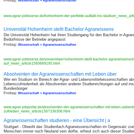
Freitag:
Wissenschaft > Agrarwissenschaften
www.agrar-jobboerse.de/hohenheim-der-perfekte-auftakt-ins-studium_news_ar
Universität Hohenheim stellt Bachelor Agrarwissens
Die Universität Hohenheim hat ihren Studiengang für den Bachelor in Agrar
Bedürfnisse der Betriebe angepasst
Freitag:
Wissenschaft > Agrarwissenschaften
www.agrar-jobboerse.de/universitaet-hohenheim-stellt-bachelor-agrarwissensch
auf_news_article1560669195.html
Absolventen der Agrarwissenschaften mit Leben über
Wer ein Studium im Bereich der Agrar- und Lebensmittelwissenschaften absol
Lebenszufriedenheit als Absolventen anderer Studienrichtungen auf und ins
Bundesbürger
Freitag:
Wissenschaft > Agrarwissenschaften
www.agrar-jobportal.de/absolventen-der-agrarwissenschaften-mit-leben-ueberdu
zufrieden_news_article1567336306.html
Agrarwissenschaften studieren - eine Übersicht | a
Stuttgart - Obwohl das Studienfach Agrarwissenschaften im Gegensatz zum 
Menschen immer noch Neuland sein dürfte, erfreut sich auch dieser Studie