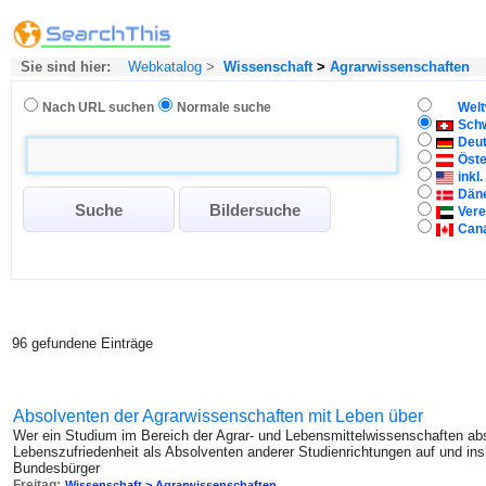
Sie sind hier:
Webkatalog
>
Wissenschaft
>
Agrarwissenschaften
Nach URL suchen
Normale suche
Welt
Sch
Deu
Öste
inkl
Dän
Vere
Can
96 gefundene Einträge
Absolventen der Agrarwissenschaften mit Leben über
Wer ein Studium im Bereich der Agrar- und Lebensmittelwissenschaften absol
Lebenszufriedenheit als Absolventen anderer Studienrichtungen auf und ins
Bundesbürger
Freitag:
Wissenschaft > Agrarwissenschaften