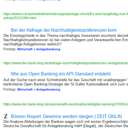
https://www.n-tv.de/mediathek/videos/geldanlage-check/Es-wird-langfristig-zu
article25210394.html
Bei der Abfrage der Nachhaltigkeitspräferenzen kom
Die Einstiegshürde in das Thema nachhaltiges Investieren erscheint derze
Nachhaltigkeitspräferenzen ist bei vielen Anlegern und Verantwortlichen E
nachhaltige Anlageformen wirklich?
Freitag:
Wirtschaft > Anlageberatung
https://www.der-bank-blog.de/abfrage-nachhaltigkeitspraeferenzen-anlagebera
Wie aus Open Banking ein API-Standard entsteht
Auf der Suche nach einer Schnittstelle für das Geschäft mit unabhängigen
bankinterne Open Banking-Strategie der St Galler Kantonalbank sich zum 
Freitag:
Wirtschaft > Anlageberatung
https://www.der-bank-blog.de/openwealth-kantonalbank/digital-banking/37695
Börsen-Report: Gewinne werden steigen | ZEIT ONLIN
Die Analyse-Abteilungen der Banken wagen sich mit ersten Ergebnisschätzu
Deutsche Gesellschaft für Anlageberatung mbH (Degab), der Deutschen 