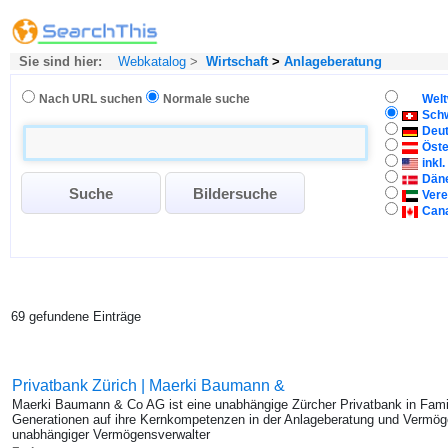
Sie sind hier:
Webkatalog
>
Wirtschaft
>
Anlageberatung
Nach URL suchen
Normale suche
Welt
Sch
Deu
Öste
inkl
Dän
Vere
Can
69 gefundene Einträge
Privatbank Zürich | Maerki Baumann &
Maerki Baumann & Co AG ist eine unabhängige Zürcher Privatbank in Famili
Generationen auf ihre Kernkompetenzen in der Anlageberatung und Vermög
unabhängiger Vermögensverwalter