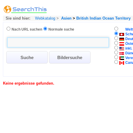
Sie sind hier:
Webkatalog
>
Asien
>
British Indian Ocean Territory
Nach URL suchen
Normale suche
Welt
Sch
Deu
Öste
inkl
Dän
Vere
Can
Keine ergebnisse gefunden.