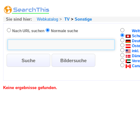
Sie sind hier:
Webkatalog
>
TV
>
Sonstige
Nach URL suchen
Normale suche
Welt
Sch
Deu
Öste
inkl
Dän
Vere
Can
Keine ergebnisse gefunden.