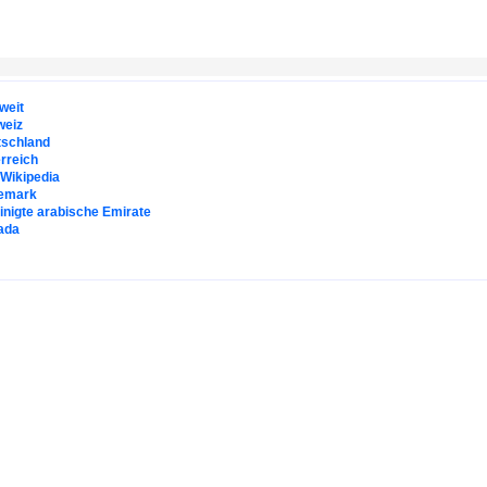
weit
weiz
tschland
rreich
. Wikipedia
emark
inigte arabische Emirate
ada