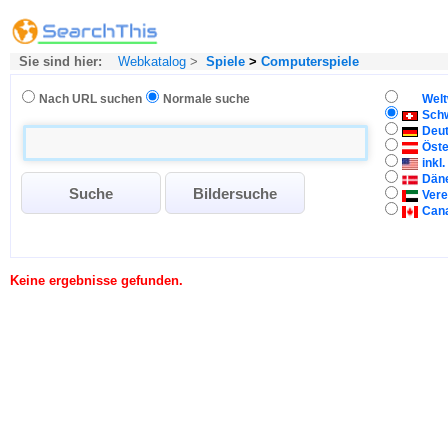
Sie sind hier:
Webkatalog
>
Spiele
>
Computersp­iele
Nach URL suchen
Normale suche
Welt
Sch
Deu
Öste
inkl
Dän
Vere
Can
Keine ergebnisse gefunden.