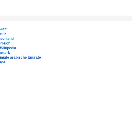
weit
weiz
tschland
rreich
. Wikipedia
emark
inigte arabische Emirate
ada