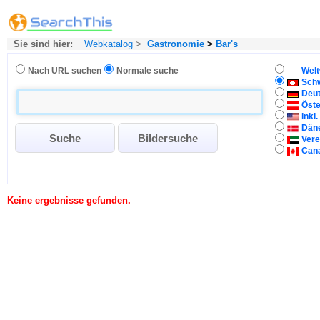
Sie sind hier:
Webkatalog
>
Gastronomie
>
Bar's
Nach URL suchen
Normale suche
Welt
Sch
Deu
Öste
inkl
Dän
Vere
Can
Keine ergebnisse gefunden.