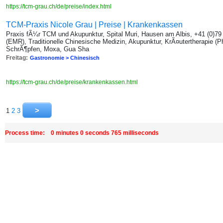
https://tcm-grau.ch/de/preise/index.html
TCM-Praxis Nicole Grau | Preise | Krankenkassen
Praxis fÃ¼r TCM und Akupunktur, Spital Muri, Hausen am Albis, +41 (0)7
(EMR), Traditionelle Chinesische Medizin, Akupunktur, KrÃ¤utertherapie (P
SchrÃ¶pfen, Moxa, Gua Sha
Freitag:
Gastronomie > Chinesisch
https://tcm-grau.ch/de/preise/krankenkassen.html
1
2
3
Process time: 0 minutes 0 seconds 765 milliseconds