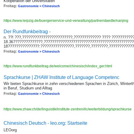
Kooperation der Universitäten
Freitag:
Gastronomie > Chinesisch
https://www.leipzig.de/buergerservice-und-verwaltung/partnerstaedte/nanjing
Der Rundfunkbeitrag -
n. ??! ???,????????????????????????,????????????? ???? ???????????
18.36??????????????,???????????????????????????????????????????
18???????????????:????????????????,???????,????????,????????????
Freitag:
Gastronomie > Chinesisch
https://www.rundfunkbeitrag.de/welcome/chinesisch/index_ger.html
Sprachkurse | ZHAW Institute of Language Competenc
Wir bieten Sprachkurse in zehn verschiedenen Sprachen in Zürich, Winterth
in Beruf, Studium und Alltag
Freitag:
Gastronomie > Chinesisch
https://www.zhaw.ch/de/linguistik/institute-zentren/ilc/weiterbildung/sprachkurse
Chinesisch Deutsch - leo.org: Startseite
LEOorg