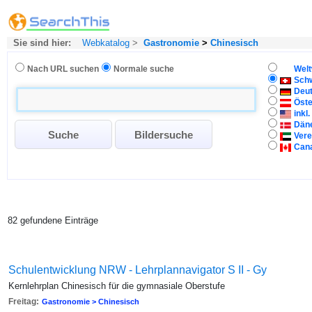
Sie sind hier:
Webkatalog
>
Gastronomie
>
Chinesisch
Nach URL suchen
Normale suche
Welt
Sch
Deu
Öste
inkl
Dän
Vere
Can
82 gefundene Einträge
Schulentwicklung NRW - Lehrplannavigator S II - Gy
Kernlehrplan Chinesisch für die gymnasiale Oberstufe
Freitag:
Gastronomie > Chinesisch