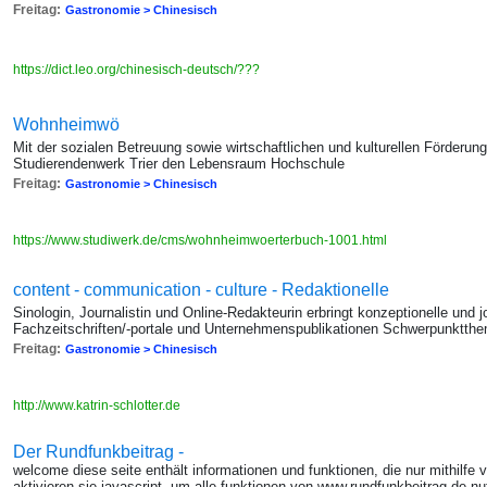
Freitag:
Gastronomie > Chinesisch
https://dict.leo.org/chinesisch-deutsch/???
Wohnheimwö
Mit der sozialen Betreuung sowie wirtschaftlichen und kulturellen Förderun
Studierendenwerk Trier den Lebensraum Hochschule
Freitag:
Gastronomie > Chinesisch
https://www.studiwerk.de/cms/wohnheimwoerterbuch-1001.html
content - communication - culture - Redaktionelle
Sinologin, Journalistin und Online-Redakteurin erbringt konzeptionelle und j
Fachzeitschriften/-portale und Unternehmenspublikationen Schwerpunktth
Freitag:
Gastronomie > Chinesisch
http://www.katrin-schlotter.de
Der Rundfunkbeitrag -
welcome diese seite enthält informationen und funktionen, die nur mithilfe v
aktivieren sie javascript, um alle funktionen von www.rundfunkbeitrag.de n