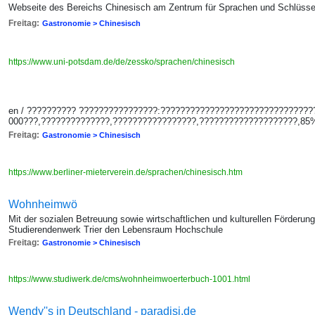
Webseite des Bereichs Chinesisch am Zentrum für Sprachen und Schlüsse
Freitag:
Gastronomie > Chinesisch
https://www.uni-potsdam.de/de/zessko/sprachen/chinesisch
en / ?????????? ????????????????:??????????????????????????????
000???,??????????????,?????????????????,????????????????????,8
Freitag:
Gastronomie > Chinesisch
https://www.berliner-mieterverein.de/sprachen/chinesisch.htm
Wohnheimwö
Mit der sozialen Betreuung sowie wirtschaftlichen und kulturellen Förderun
Studierendenwerk Trier den Lebensraum Hochschule
Freitag:
Gastronomie > Chinesisch
https://www.studiwerk.de/cms/wohnheimwoerterbuch-1001.html
Wendy''s in Deutschland - paradisi.de