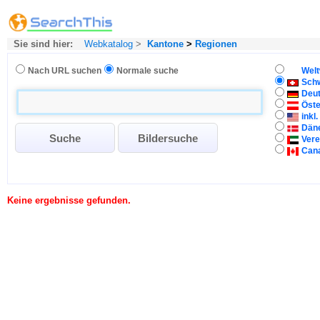
Sie sind hier:
Webkatalog
>
Kantone
>
Regionen
Nach URL suchen
Normale suche
Welt
Sch
Deu
Öste
inkl
Dän
Vere
Can
Keine ergebnisse gefunden.