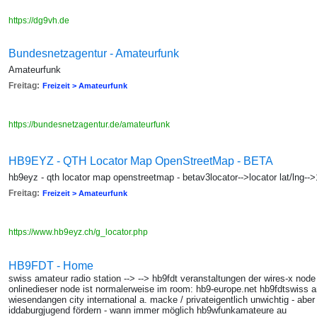
https://dg9vh.de
Bundesnetzagentur - Amateurfunk
Amateurfunk
Freitag:
Freizeit > Amateurfunk
https://bundesnetzagentur.de/amateurfunk
HB9EYZ - QTH Locator Map OpenStreetMap - BETA
hb9eyz - qth locator map openstreetmap - betav3locator-->locator lat/lng--
Freitag:
Freizeit > Amateurfunk
https://www.hb9eyz.ch/g_locator.php
HB9FDT - Home
swiss amateur radio station --> --> hb9fdt veranstaltungen der wires-x nod
onlinedieser node ist normalerweise im room: hb9-europe.net hb9fdtswiss a
wiesendangen city international a. macke / privateigentlich unwichtig - aber 
iddaburgjugend fördern - wann immer möglich hb9wfunkamateure au