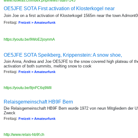
www.hb9eas.ch/index.php/news?start=145
OE5JFE SOTA First activation of Klosterkogel near
Join Joe on a first activation of Klosterkogel 1565m near the town Admont
Freitag:
Freizeit > Amateurfunk
https://youtu.be/9WoE2joynmA
OE5JFE SOTA Speikberg, Krippenstein: A snow shoe,
Join Anna, Andrea and Joe OE5JFE to the snow covered high plateau of th
activation of both summits, melting snow to cook
Freitag:
Freizeit > Amateurfunk
https://youtu.be/9jnFC6q9MII
Relaisgemeinschaft HB9F Bern
Die Relaisgemeinschaft HB9F Bern wurde 1972 von neun Mitgliedern der U
Zweck
Freitag:
Freizeit > Amateurfunk
http://www.relais-hb9f.ch