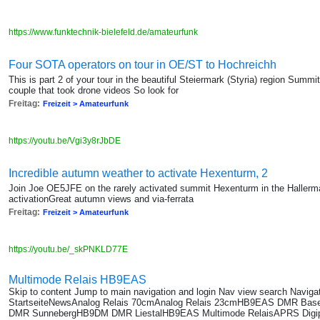
https://www.funktechnik-bielefeld.de/amateurfunk
Four SOTA operators on tour in OE/ST to Hochreichh
This is part 2 of your tour in the beautiful Steiermark (Styria) region Summ
couple that took drone videos So look for
Freitag:
Freizeit > Amateurfunk
https://youtu.be/Vgi3y8rJbDE
Incredible autumn weather to activate Hexenturm, 2
Join Joe OE5JFE on the rarely activated summit Hexenturm in the Hallerm
activationGreat autumn views and via-ferrata
Freitag:
Freizeit > Amateurfunk
https://youtu.be/_skPNKLD77E
Multimode Relais HB9EAS
Skip to content Jump to main navigation and login Nav view search Navig
StartseiteNewsAnalog Relais 70cmAnalog Relais 23cmHB9EAS DMR B
DMR SunnebergHB9DM DMR LiestalHB9EAS Multimode RelaisAPRS Digi