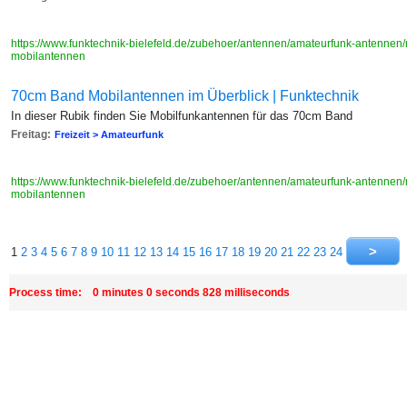
https://www.funktechnik-bielefeld.de/zubehoer/antennen/amateurfunk-antenne
mobilantennen
70cm Band Mobilantennen im Überblick | Funktechnik
In dieser Rubik finden Sie Mobilfunkantennen für das 70cm Band
Freitag:
Freizeit > Amateurfunk
https://www.funktechnik-bielefeld.de/zubehoer/antennen/amateurfunk-antenne
mobilantennen
1
2
3
4
5
6
7
8
9
10
11
12
13
14
15
16
17
18
19
20
21
22
23
24
Process time: 0 minutes 0 seconds 828 milliseconds