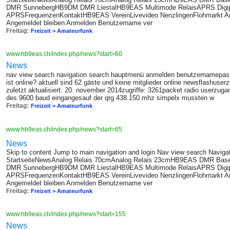
DMR SunnebergHB9DM DMR LiestalHB9EAS Multimode RelaisAPRS Digi
APRSFrequenzenKontaktHB9EAS VereinLivevideo NenzlingenFlohmarkt A
Angemeldet bleiben Anmelden Benutzername ver
Freitag:
Freizeit > Amateurfunk
www.hb9eas.ch/index.php/news?start=60
News
nav view search navigation search hauptmenü anmelden benutzernamepas
ist online? aktuell sind 62 gäste und keine mitglieder online newsflashuser
zuletzt aktualisiert: 20. november 2014zugriffe: 3261packet radio userzug
des 9600 baud eingangesauf der qrg 438.150 mhz simpelx mussten w
Freitag:
Freizeit > Amateurfunk
www.hb9eas.ch/index.php/news?start=65
News
Skip to content Jump to main navigation and login Nav view search Navig
StartseiteNewsAnalog Relais 70cmAnalog Relais 23cmHB9EAS DMR B
DMR SunnebergHB9DM DMR LiestalHB9EAS Multimode RelaisAPRS Digi
APRSFrequenzenKontaktHB9EAS VereinLivevideo NenzlingenFlohmarkt A
Angemeldet bleiben Anmelden Benutzername ver
Freitag:
Freizeit > Amateurfunk
www.hb9eas.ch/index.php/news?start=155
News