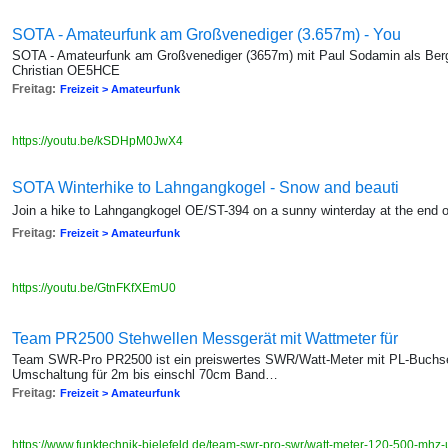
SOTA - Amateurfunk am Großvenediger (3.657m) - You
SOTA - Amateurfunk am Großvenediger (3657m) mit Paul Sodamin als Bergf
Christian OE5HCE
Freitag:
Freizeit > Amateurfunk
https://youtu.be/kSDHpM0JwX4
SOTA Winterhike to Lahngangkogel - Snow and beauti
Join a hike to Lahngangkogel OE/ST-394 on a sunny winterday at the end of
Freitag:
Freizeit > Amateurfunk
https://youtu.be/GtnFKfXEmU0
Team PR2500 Stehwellen Messgerät mit Wattmeter für
Team SWR-Pro PR2500 ist ein preiswertes SWR/Watt-Meter mit PL-Buchse
Umschaltung für 2m bis einschl 70cm Band…
Freitag:
Freizeit > Amateurfunk
https://www.funktechnik-bielefeld.de/team-swr-pro-swr/watt-meter-120-500-mhz