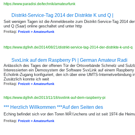
https://www.paradisi.de/technik/amateurfunk
Distrikt-Service-Tag 2014 der Distrikte K und Q |
Seit wenigen Tagen ist die Anmeldeseite zum Distrikt-Service-Tag 2014 der
und Q (Saar) online geschaltet und unter http
Freitag:
Freizeit > Amateurfunk
https://www.dg9vh.de/2014/08/21/distrikt-service-tag-2014-der-distrikte-k-und-q
SvxLink auf dem Raspberry Pi | German Amateur Radi
Anlässlich des Tages der offenen Tür der Ortsverbände Schmelz und Sulzb
Interessierten ein Demosystem der Software SvxLink auf einem Raspberry P
Echolink-Zugang konfiguriert, den ich über eine UMTS-Internetverbindung i
Zusätzlich konnte ich weit
Freitag:
Freizeit > Amateurfunk
https://www.dg9vh.de/2013/11/18/svxlink-auf-dem-raspberry-pi
*** Herzlich Willkommen ***Auf den Seiten des
Eching befindet sich vor den Toren MÃ¼nchens und ist seit 1974 die Heim
Freitag:
Freizeit > Amateurfunk