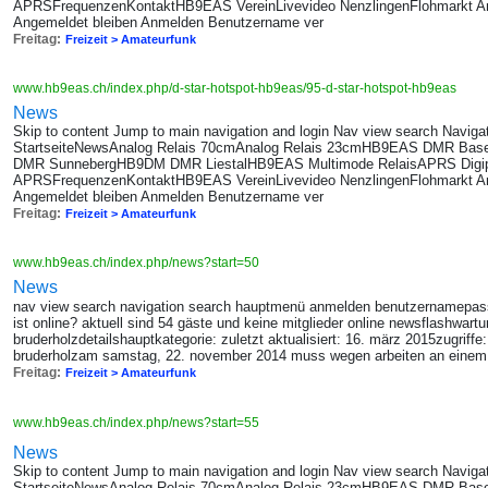
APRSFrequenzenKontaktHB9EAS VereinLivevideo NenzlingenFlohmarkt A
Angemeldet bleiben Anmelden Benutzername ver
Freitag:
Freizeit > Amateurfunk
www.hb9eas.ch/index.php/d-star-hotspot-hb9eas/95-d-star-hotspot-hb9eas
News
Skip to content Jump to main navigation and login Nav view search Navig
StartseiteNewsAnalog Relais 70cmAnalog Relais 23cmHB9EAS DMR B
DMR SunnebergHB9DM DMR LiestalHB9EAS Multimode RelaisAPRS Digi
APRSFrequenzenKontaktHB9EAS VereinLivevideo NenzlingenFlohmarkt A
Angemeldet bleiben Anmelden Benutzername ver
Freitag:
Freizeit > Amateurfunk
www.hb9eas.ch/index.php/news?start=50
News
nav view search navigation search hauptmenü anmelden benutzernamepas
ist online? aktuell sind 54 gäste und keine mitglieder online newsflashwart
bruderholzdetailshauptkategorie: zuletzt aktualisiert: 16. märz 2015zugrif
bruderholzam samstag, 22. november 2014 muss wegen arbeiten an eine
Freitag:
Freizeit > Amateurfunk
www.hb9eas.ch/index.php/news?start=55
News
Skip to content Jump to main navigation and login Nav view search Navig
StartseiteNewsAnalog Relais 70cmAnalog Relais 23cmHB9EAS DMR B