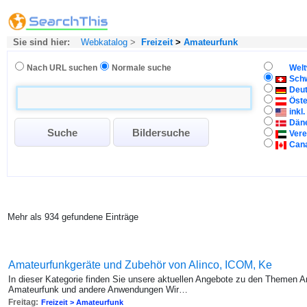
Sie sind hier:
Webkatalog
>
Freizeit
>
Amateurfunk
Nach URL suchen
Normale suche
Welt
Sch
Deu
Öste
inkl
Dän
Vere
Can
Mehr als 934 gefundene Einträge
Amateurfunkgeräte und Zubehör von Alinco, ICOM, Ke
In dieser Kategorie finden Sie unsere aktuellen Angebote zu den Themen 
Amateurfunk und andere Anwendungen Wir…
Freitag:
Freizeit > Amateurfunk