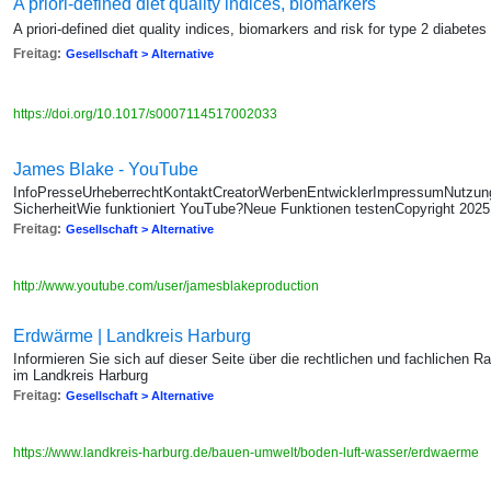
A priori-defined diet quality indices, biomarkers
A priori-defined diet quality indices, biomarkers and risk for type 2 diabetes
Freitag:
Gesellschaft > Alternative
https://doi.org/10.1017/s0007114517002033
James Blake - YouTube
InfoPresseUrheberrechtKontaktCreatorWerbenEntwicklerImpressumNutzun
SicherheitWie funktioniert YouTube?Neue Funktionen testenCopyright 202
Freitag:
Gesellschaft > Alternative
http://www.youtube.com/user/jamesblakeproduction
Erdwärme | Landkreis Harburg
Informieren Sie sich auf dieser Seite über die rechtlichen und fachliche
im Landkreis Harburg
Freitag:
Gesellschaft > Alternative
https://www.landkreis-harburg.de/bauen-umwelt/boden-luft-wasser/erdwaerme