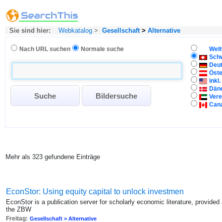
Sie sind hier:
Webkatalog
>
Gesellschaft
>
Alternative
Nach URL suchen
Normale suche
Welt
Sch
Deu
Öste
inkl
Dän
Vere
Can
Mehr als 323 gefundene Einträge
EconStor: Using equity capital to unlock investmen
EconStor is a publication server for scholarly economic literature, provide
the ZBW
Freitag:
Gesellschaft > Alternative