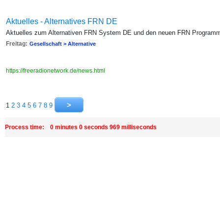
Aktuelles - Alternatives FRN DE
Aktuelles zum Alternativen FRN System DE und den neuen FRN Program
Freitag:
Gesellschaft > Alternative
https://freeradionetwork.de/news.html
1
2
3
4
5
6
7
8
9
Process time: 0 minutes 0 seconds 969 milliseconds