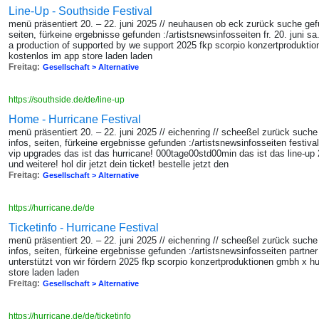
Line-Up - Southside Festival
menü präsentiert 20. – 22. juni 2025 // neuhausen ob eck zurück suche gef
seiten, fürkeine ergebnisse gefunden :/artistsnewsinfosseiten fr. 20. juni sa.
a production of supported by we support 2025 fkp scorpio konzertproduktio
kostenlos im app store laden laden
Freitag:
Gesellschaft > Alternative
https://southside.de/de/line-up
Home - Hurricane Festival
menü präsentiert 20. – 22. juni 2025 // eichenring // scheeßel zurück such
infos, seiten, fürkeine ergebnisse gefunden :/artistsnewsinfosseiten festi
vip upgrades das ist das hurricane! 000tage00std00min das ist das line-up 202
und weitere! hol dir jetzt dein ticket! bestelle jetzt den
Freitag:
Gesellschaft > Alternative
https://hurricane.de/de
Ticketinfo - Hurricane Festival
menü präsentiert 20. – 22. juni 2025 // eichenring // scheeßel zurück such
infos, seiten, fürkeine ergebnisse gefunden :/artistsnewsinfosseiten partne
unterstützt von wir fördern 2025 fkp scorpio konzertproduktionen gmbh x hu
store laden laden
Freitag:
Gesellschaft > Alternative
https://hurricane.de/de/ticketinfo