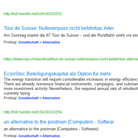
http://hdl.handle.net/10419/110252
Tour de Suisse: Nufenenpass nicht befahrbar, Alter
Am Sonntag startet die 87 Tour de Suisse – und die Rundfahrt steht vor ei
Freitag:
Gesellschaft > Alternative
https://www.nau.ch/sport/rad/tour-de-suisse-nufenenpass-nicht-befahrbar-alter
EconStor: Beteiligungskapital als Option für mehr
The energy transition will require considerable increases in energy efficiency,
There are already numerous financial instruments, campaigns, and substanti
more investment activity Nevertheless, the required annual rate of refurbis
currently being
Freitag:
Gesellschaft > Alternative
http://hdl.handle.net/10419/110254
an alternative to the postman (Computers - Softwar
an alternative to the postman (Computers - Software)
Freitag:
Gesellschaft > Alternative