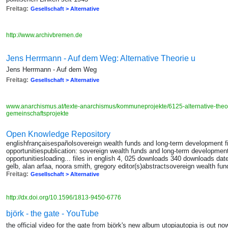
Freitag:
Gesellschaft > Alternative
http://www.archivbremen.de
Jens Herrmann - Auf dem Weg: Alternative Theorie u
Jens Herrmann - Auf dem Weg
Freitag:
Gesellschaft > Alternative
www.anarchismus.at/texte-anarchismus/kommuneprojekte/6125-alternative-theor
gemeinschaftsprojekte
Open Knowledge Repository
englishfrançaisespañolsovereign wealth funds and long-term development fi
opportunitiespublication: sovereign wealth funds and long-term development
opportunitiesloading... files in english 4, 025 downloads 340 downloads d
gelb, alan arfaa, noora smith, gregory editor(s)abstractsovereign wealth fun
Freitag:
Gesellschaft > Alternative
http://dx.doi.org/10.1596/1813-9450-6776
björk - the gate - YouTube
the official video for the gate from björk's new album utopiautopia is out now