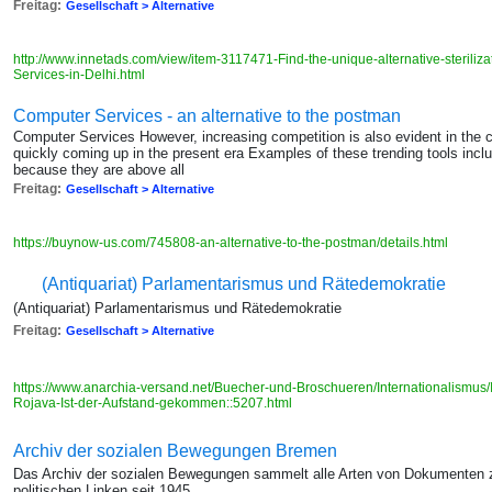
Freitag:
Gesellschaft > Alternative
http://www.innetads.com/view/item-3117471-Find-the-unique-alternative-sterilizat
Services-in-Delhi.html
Computer Services - an alternative to the postman
Computer Services However, increasing competition is also evident in the 
quickly coming up in the present era Examples of these trending tools in
because they are above all
Freitag:
Gesellschaft > Alternative
https://buynow-us.com/745808-an-alternative-to-the-postman/details.html
(Antiquariat) Parlamentarismus und Rätedemokratie
(Antiquariat) Parlamentarismus und Rätedemokratie
Freitag:
Gesellschaft > Alternative
https://www.anarchia-versand.net/Buecher-und-Broschueren/Internationalismus/
Rojava-Ist-der-Aufstand-gekommen::5207.html
Archiv der sozialen Bewegungen Bremen
Das Archiv der sozialen Bewegungen sammelt alle Arten von Dokumenten zu
politischen Linken seit 1945