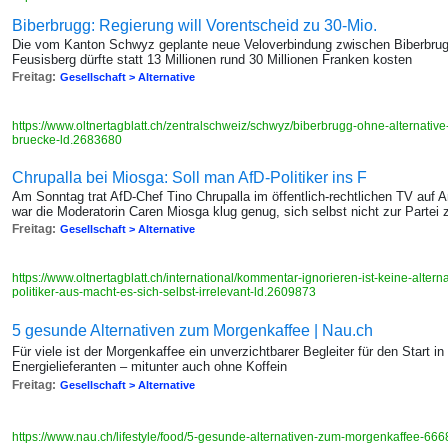
Biberbrugg: Regierung will Vorentscheid zu 30-Mio.
Die vom Kanton Schwyz geplante neue Veloverbindung zwischen Biberbru
Feusisberg dürfte statt 13 Millionen rund 30 Millionen Franken kosten
Freitag:
Gesellschaft > Alternative
https://www.oltnertagblatt.ch/zentralschweiz/schwyz/biberbrugg-ohne-alternative
bruecke-ld.2683680
Chrupalla bei Miosga: Soll man AfD-Politiker ins F
Am Sonntag trat AfD-Chef Tino Chrupalla im öffentlich-rechtlichen TV auf 
war die Moderatorin Caren Miosga klug genug, sich selbst nicht zur Partei
Freitag:
Gesellschaft > Alternative
https://www.oltnertagblatt.ch/international/kommentar-ignorieren-ist-keine-altern
politiker-aus-macht-es-sich-selbst-irrelevant-ld.2609873
5 gesunde Alternativen zum Morgenkaffee | Nau.ch
Für viele ist der Morgenkaffee ein unverzichtbarer Begleiter für den Start i
Energielieferanten – mitunter auch ohne Koffein
Freitag:
Gesellschaft > Alternative
https://www.nau.ch/lifestyle/food/5-gesunde-alternativen-zum-morgenkaffee-6