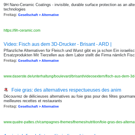
9H Nano-Ceramic Coatings - invisible, durable surface protection as an alt
technologies
Freitag:
Gesellschaft > Alternative
https://9h-ceramic.com
Video: Fisch aus dem 3D-Drucker - Brisant - ARD |
Pflanzliche Alternativen für Fleisch und Wurst gibt es ja schon Ein israeli
Ersatzprodukten Mit Tierzellen aus dem Labor stellt die Firma nämlich Fis
Freitag:
Gesellschaft > Alternative
www.daserste.de/unterhaltung/boulevard/brisant/videosextern/fisch-aus-dem-3d
Foie gras: des alternatives respectueuses des anim
Découvrez de délicieuses alternatives au foie gras pour des fêtes gourman
meilleures recettes et restaurants
Freitag:
Gesellschaft > Alternative
www.quatre-pattes.ch/campagnes-themes/themes/nutrition/foie-gras-des-altern