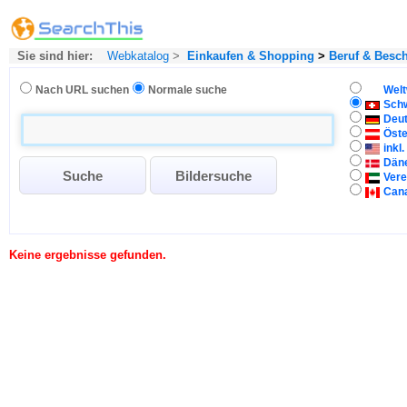
Sie sind hier:
Webkatalog
>
Einkaufen & Shopping
>
Beruf & Besc
Nach URL suchen
Normale suche
Welt
Sch
Deu
Öste
inkl
Dän
Vere
Can
Keine ergebnisse gefunden.