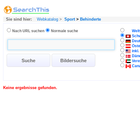
Sie sind hier:
Webkatalog
>
Sport
>
Behinderte
Nach URL suchen
Normale suche
Welt
Sch
Deu
Öste
inkl
Dän
Vere
Can
Keine ergebnisse gefunden.