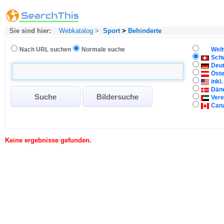
Sie sind hier:
Webkatalog
>
Sport
>
Behinderte
Nach URL suchen
Normale suche
Welt
Sch
Deu
Öste
inkl
Dän
Vere
Can
Keine ergebnisse gefunden.