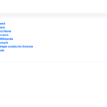
weit
weiz
tschland
rreich
. Wikipedia
emark
inigte arabische Emirate
ada