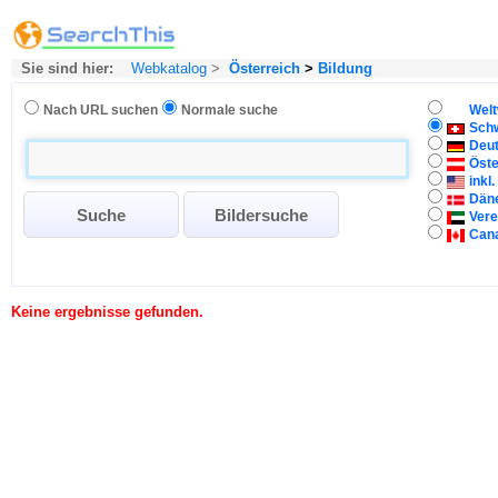
Sie sind hier:
Webkatalog
>
Österreich
>
Bildung
Nach URL suchen
Normale suche
Welt
Sch
Deu
Öste
inkl
Dän
Vere
Can
Keine ergebnisse gefunden.