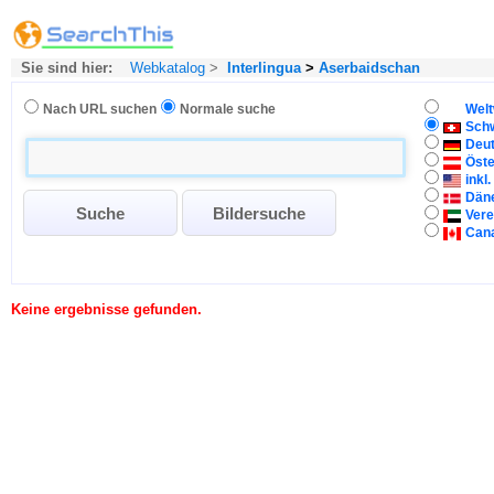
Sie sind hier:
Webkatalog
>
Interlingua
>
Aserbaidschan
Nach URL suchen
Normale suche
Welt
Sch
Deu
Öste
inkl
Dän
Vere
Can
Keine ergebnisse gefunden.