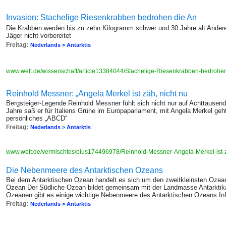
Invasion: Stachelige Riesenkrabben bedrohen die An
Die Krabben werden bis zu zehn Kilogramm schwer und 30 Jahre alt Andere 
Jäger nicht vorbereitet
Freitag:
Nederlands > Antarktis
www.welt.de/wissenschaft/article13384044/Stachelige-Riesenkrabben-bedrohen-
Reinhold Messner: „Angela Merkel ist zäh, nicht nu
Bergsteiger-Legende Reinhold Messner fühlt sich nicht nur auf Achttausende
Jahre saß er für Italiens Grüne im Europaparlament, mit Angela Merkel geh
persönliches „ABCD“
Freitag:
Nederlands > Antarktis
www.welt.de/vermischtes/plus174496978/Reinhold-Messner-Angela-Merkel-ist-
Die Nebenmeere des Antarktischen Ozeans
Bei dem Antarktischen Ozean handelt es sich um den zweitkleinsten Ozean
Ozean Der Südliche Ozean bildet gemeinsam mit der Landmasse Antarktika
Ozeanen gibt es einige wichtige Nebenmeere des Antarktischen Ozeans Inf
Freitag:
Nederlands > Antarktis