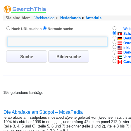
Sie sind hier:
Webkatalog
>
Nederlands
>
Antarktis
Nach URL suchen
Normale suche
Welt
Sch
Deu
Öste
inkl
Dän
Vere
Can
196 gefundene Einträge
Die Abrafaxe am Südpol – MosaPedia
ie abrafaxe am südpolaus mosapedia(weitergeleitet von )wechseln zu: , st
1994 bis oktober 1998 in nr. , , , , , und umfang 42 seiten panel 212 (+ vier 
(teile 3, 4, 5 und 6), (teile 5, 6 und 7) zeichner (teile 1 und 2), (teile 3 bis 7
seiten- und panelzahl teil 1 2 3 4 5 6 7