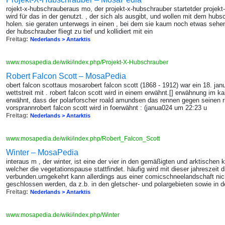
rojekt-x-hubschrauberaus mo, der projekt-x-hubschrauber startetder projekt
wird für das in der genutzt. , der sich als ausgibt, und wollen mit dem hubs
holen. sie geraten unterwegs in einen , bei dem sie kaum noch etwas sehe
der hubschrauber fliegt zu tief und kollidiert mit ein
Freitag:
Nederlands > Antarktis
www.mosapedia.de/wiki/index.php/Projekt-X-Hubschrauber
Robert Falcon Scott – MosaPedia
obert falcon scottaus mosarobert falcon scott (1868 - 1912) war ein 18. ja
wettstreit mit . robert falcon scott wird in einem erwähnt.[] erwähnung im ka
erwähnt, dass der polarforscher roald amundsen das rennen gegen seinen ri
vorsprannrobert falcon scott wird in foerwähnt : (janua024 um 22:23 u
Freitag:
Nederlands > Antarktis
www.mosapedia.de/wiki/index.php/Robert_Falcon_Scott
Winter – MosaPedia
interaus m , der winter, ist eine der vier in den gemäßigten und arktischen 
welcher die vegetationspause stattfindet. häufig wird mit dieser jahreszeit 
verbunden.umgekehrt kann allerdings aus einer comicschneelandschaft nicht
geschlossen werden, da z.b. in den gletscher- und polargebieten sowie in d
Freitag:
Nederlands > Antarktis
www.mosapedia.de/wiki/index.php/Winter