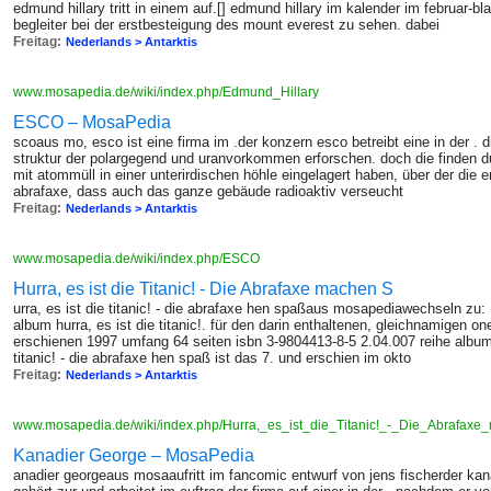
edmund hillary tritt in einem auf.[] edmund hillary im kalender im februar-b
begleiter bei der erstbesteigung des mount everest zu sehen. dabei
Freitag:
Nederlands > Antarktis
www.mosapedia.de/wiki/index.php/Edmund_Hillary
ESCO – MosaPedia
scoaus mo, esco ist eine firma im .der konzern esco betreibt eine in der . 
struktur der polargegend und uranvorkommen erforschen. doch die finden du
mit atommüll in einer unterirdischen höhle eingelagert haben, über der die 
abrafaxe, dass auch das ganze gebäude radioaktiv verseucht
Freitag:
Nederlands > Antarktis
www.mosapedia.de/wiki/index.php/ESCO
Hurra, es ist die Titanic! - Die Abrafaxe machen S
urra, es ist die titanic! - die abrafaxe hen spaßaus mosapediawechseln zu: 
album hurra, es ist die titanic!. für den darin enthaltenen, gleichnamigen o
erschienen 1997 umfang 64 seiten isbn 3-9804413-8-5 2.04.007 reihe album
titanic! - die abrafaxe hen spaß ist das 7. und erschien im okto
Freitag:
Nederlands > Antarktis
www.mosapedia.de/wiki/index.php/Hurra,_es_ist_die_Titanic!_-_Die_Abrafa
Kanadier George – MosaPedia
anadier georgeaus mosaaufritt im fancomic entwurf von jens fischerder kana