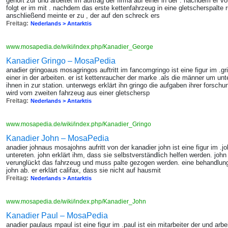
gehört zur und arbeitet im auftrag der firma auf einer in der . nachdem er 
folgt er im mit . nachdem das erste kettenfahrzeug in eine gletscherspalte ru
anschließend meinte er zu , der auf den schreck ers
Freitag:
Nederlands > Antarktis
www.mosapedia.de/wiki/index.php/Kanadier_George
Kanadier Gringo – MosaPedia
anadier gringoaus mosagringos auftritt im fancomgringo ist eine figur im .g
einer in der arbeiten. er ist kettenraucher der marke .als die männer um unte
ihnen in zur station. unterwegs erklärt ihn gringo die aufgaben ihrer forsch
wird vom zweiten fahrzeug aus einer gletschersp
Freitag:
Nederlands > Antarktis
www.mosapedia.de/wiki/index.php/Kanadier_Gringo
Kanadier John – MosaPedia
anadier johnaus mosajohns aufritt von der kanadier john ist eine figur im .jo
untereten. john erklärt ihm, dass sie selbstverständlich helfen werden. joh
verunglückt das fahrzeug und muss palte gezogen werden. eine behandlun
john ab. er erklärt califax, dass sie nicht auf hausmit
Freitag:
Nederlands > Antarktis
www.mosapedia.de/wiki/index.php/Kanadier_John
Kanadier Paul – MosaPedia
anadier paulaus mpaul ist eine figur im .paul ist ein mitarbeiter der und arbei