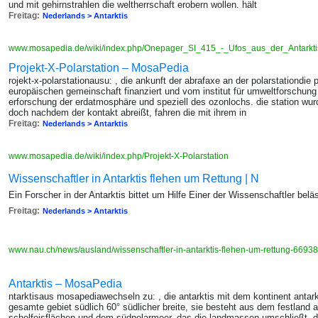
und mit gehirnstrahlen die weltherrschaft erobern wollen. hält
Freitag:
Nederlands > Antarktis
www.mosapedia.de/wiki/index.php/Onepager_SI_415_-_Ufos_aus_der_Antarkt
Projekt-X-Polarstation – MosaPedia
rojekt-x-polarstationausu: , die ankunft der abrafaxe an der polarstationdie p
europäischen gemeinschaft finanziert und vom institut für umweltforschung 
erforschung der erdatmosphäre und speziell des ozonlochs. die station wur
doch nachdem der kontakt abreißt, fahren die mit ihrem in
Freitag:
Nederlands > Antarktis
www.mosapedia.de/wiki/index.php/Projekt-X-Polarstation
Wissenschaftler in Antarktis flehen um Rettung | N
Ein Forscher in der Antarktis bittet um Hilfe Einer der Wissenschaftler beläs
Freitag:
Nederlands > Antarktis
www.nau.ch/news/ausland/wissenschaftler-in-antarktis-flehen-um-rettung-669
Antarktis – MosaPedia
ntarktisaus mosapediawechseln zu: , die antarktis mit dem kontinent antark
gesamte gebiet südlich 60° südlicher breite, sie besteht aus dem festland a
schelfeisflächen und dem südpolarmeer, das die landmassen umschließt. de