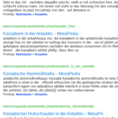
fährt er das mit . nachdem daspalte rutscht, stellt er mit schrecken fest, da
schlucht stürzen kann. mit einem seil zieht er das fahrzeug mit den verung
vorlagedieur ist paul mccartney von den . auf dername m
Freitag:
Nederlands > Antarktis
www.mosapedia.de/wiki/index.php/Kanadier_Paul
Kanadierin in der Antarktis – MosaPedia
anadierin in der antarktisaus mo, die kanadierin in der antarktisdie kanadierin
einzige frau im der arbeitet im auftrag des konzerns in der . sie ist pilotin 
gefangene abzutransportieren.nachdem die abrafaxe zusammen mit im fliehe
einem . die kanadierin erklärt phillip, dass dies se
Freitag:
Nederlands > Antarktis
www.mosapedia.de/wiki/index.php/Kanadierin_in_der_Antarktis
Kanadische Atommüllmafia – MosaPedia
anadische atommüllmafiaaus mosadie kanadische atommüllmafia ist eine f
arbefirma in einer in der . offiziell erforschen sie die geologische struktur
tatsächlich lagern sie radioaktive abfälle heimlich in einer höhle unter der e
der anführer, ein fahrer, die pilotin[] vorlae vier mafia-männer
Freitag:
Nederlands > Antarktis
www.mosapedia.de/wiki/index.php/Kanadische_Atommüllmafia
Kanadischer Hubschrauber in der Antarktis – MosaPe