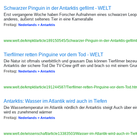
Schwarzer Pinguin in der Antarktis gefilmt - WELT
Erst vergangene Woche haben Forscher Aufnahmen eines schwarzen Leopard
anderes, äußerst seltenes Tier in eine Kamerafalle
Freitag:
Nederlands > Antarktis
www.welt.de/kmpkt/article189150545/Schwarzer-Pinguin-in-der-Antarktis-gefilm
Tierfilmer retten Pinguine vor dem Tod - WELT
Die Natur ist oftmals unerbittlich und grausam Das können Tierfilmer beze
Antarktis der sichere Tod Die TV-Crew griff ein und brach so mit einem Grun
Freitag:
Nederlands > Antarktis
www.welt.de/kmpkt/article191244587/Tierfilmer-retten-Pinguine-vor-dem-Tod.ht
Antarktis: Wasser im Atlantik wird auch in Tiefen
Die Wassertemperatur im Atlantik nördlich der Antarktis steigt Auch über e
wird es zunehmend wärmer
Freitag:
Nederlands > Antarktis
www.welt.de/wissenschaft/article13383503/Wasser-im-Atlantik-wird-auch-in-Ti