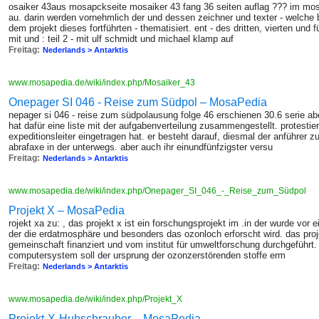
osaiker 43aus mosapckseite mosaiker 43 fang 36 seiten auflag ??? im mosai
au. darin werden vornehmlich der und dessen zeichner und texter - welch
dem projekt dieses fortführten - thematisiert. ent - des dritten, vierten und f
mit und : teil 2 - mit ulf schmidt und michael klamp auf
Freitag:
Nederlands > Antarktis
www.mosapedia.de/wiki/index.php/Mosaiker_43
Onepager SI 046 - Reise zum Südpol – MosaPedia
nepager si 046 - reise zum südpolausung folge 46 erschienen 30.6 serie abe
hat dafür eine liste mit der aufgabenverteilung zusammengestellt. protestier
expeditionsleiter eingetragen hat. er besteht darauf, diesmal der anführer zu
abrafaxe in der unterwegs. aber auch ihr einundfünfzigster versu
Freitag:
Nederlands > Antarktis
www.mosapedia.de/wiki/index.php/Onepager_SI_046_-_Reise_zum_Südpol
Projekt X – MosaPedia
rojekt xa zu: , das projekt x ist ein forschungsprojekt im .in der wurde vor
der die erdatmosphäre und besonders das ozonloch erforscht wird. das proj
gemeinschaft finanziert und vom institut für umweltforschung durchgeführt. 
computersystem soll der ursprung der ozonzerstörenden stoffe erm
Freitag:
Nederlands > Antarktis
www.mosapedia.de/wiki/index.php/Projekt_X
Projekt-X-Hubschrauber – MosaPedia