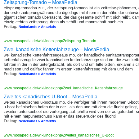
Zeitsprung-Tornado – MosaPedia
eitsprung-tornadoa zu: , der zeitsprung-tornado ist ein zeitreise-phänomen
der erste zeitsprungwährend die digedags mit ihrem in der nähe der unterw
gigantischen tornado überrascht, der das gesamte schiff mit sich reißt. dam
einzig echten zeitsprung. denn als schiff und mannschaft nach ein
Freitag:
Nederlands > Antarktis
www.mosapedia.de/wiki/index.php/Zeitsprung-Tornado
Zwei kanadische Kettenfahrzeuge – MosaPedia
wei kanadische kettenfahrzeugeaus mo, der kanadische sanitätstransporter
kettenfahrzeugdie zwei kanadischen kettenfahrzeuge sind im .die zwei kette
fahrten in der in der untergebracht. als dort und um hilfe bitten, erklären s
madisson und califax fahren im ersten kettenfahrzeug mit dem und dem
Freitag:
Nederlands > Antarktis
www.mosapedia.de/wiki/index.php/Zwei_kanadische_Kettenfahrzeuge
Zweites kanadisches U-Boot – MosaPedia
weites kanadisches u-bootaus mo, die verfolger mit ihrem modernen u-boot
u-boot befinischen hafen der in der . als den und mit dem die flucht geling
zweiten unterseeboot die verfolgung auf. phillip wird von der aufgefordert,
mit einem harpunenschuss kann er das steuerruder des flüchti
Freitag:
Nederlands > Antarktis
www.mosapedia.de/wiki/index.php/Zweites_kanadisches_U-Boot