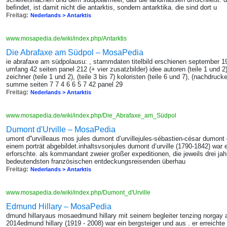
befindet, ist damit nicht die antarktis, sondern antarktika. die sind dort u
Freitag:
Nederlands > Antarktis
www.mosapedia.de/wiki/index.php/Antarktis
Die Abrafaxe am Südpol – MosaPedia
ie abrafaxe am südpolausu: , stammdaten titelbild erschienen september 1994
umfang 42 seiten panel 212 (+ vier zusatzbilder) idee autoren (teile 1 und 2), 
zeichner (teile 1 und 2), (teile 3 bis 7) koloristen (teile 6 und 7), (nachdruck
summe seiten 7 7 4 6 6 5 7 42 panel 29
Freitag:
Nederlands > Antarktis
www.mosapedia.de/wiki/index.php/Die_Abrafaxe_am_Südpol
Dumont d'Urville – MosaPedia
umont d''urvilleaus mos jules dumont d’urvillejules-sébastien-césar dumont d
einem porträt abgebildet.inhaltsvsonjules dumont d’urville (1790-1842) war e
erforschte. als kommandant zweier großer expeditionen, die jeweils drei jahre
bedeutendsten französischen entdeckungsreisenden überhau
Freitag:
Nederlands > Antarktis
www.mosapedia.de/wiki/index.php/Dumont_d'Urville
Edmund Hillary – MosaPedia
dmund hillaryaus mosaedmund hillary mit seinem begleiter tenzing norgay
2014edmund hillary (1919 - 2008) war ein bergsteiger und aus . er erreicht