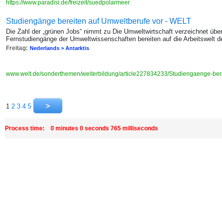
https://www.paradisi.de/freizeit/suedpolarmeer
Studiengänge bereiten auf Umweltberufe vor - WELT
Die Zahl der „grünen Jobs“ nimmt zu Die Umweltwirtschaft verzeichnet üb
Fernstudiengänge der Umweltwissenschaften bereiten auf die Arbeitswelt d
Freitag:
Nederlands > Antarktis
www.welt.de/sonderthemen/weiterbildung/article227834233/Studiengaenge-bere
1
2
3
4
5
Process time: 0 minutes 0 seconds 765 milliseconds