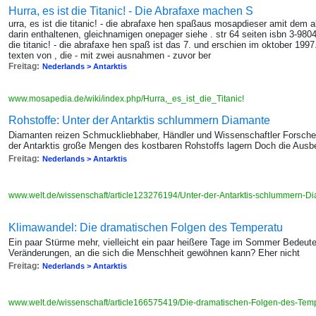
Hurra, es ist die Titanic! - Die Abrafaxe machen S
urra, es ist die titanic! - die abrafaxe hen spaßaus mosapdieser amit dem alb
darin enthaltenen, gleichnamigen onepager siehe . str 64 seiten isbn 3-9804
die titanic! - die abrafaxe hen spaß ist das 7. und erschien im oktober 199
texten von , die - mit zwei ausnahmen - zuvor ber
Freitag:
Nederlands > Antarktis
www.mosapedia.de/wiki/index.php/Hurra,_es_ist_die_Titanic!
Rohstoffe: Unter der Antarktis schlummern Diamante
Diamanten reizen Schmuckliebhaber, Händler und Wissenschaftler Forsche
der Antarktis große Mengen des kostbaren Rohstoffs lagern Doch die Aus
Freitag:
Nederlands > Antarktis
www.welt.de/wissenschaft/article123276194/Unter-der-Antarktis-schlummern-D
Klimawandel: Die dramatischen Folgen des Temperatu
Ein paar Stürme mehr, vielleicht ein paar heißere Tage im Sommer Bedeutet
Veränderungen, an die sich die Menschheit gewöhnen kann? Eher nicht
Freitag:
Nederlands > Antarktis
www.welt.de/wissenschaft/article166575419/Die-dramatischen-Folgen-des-Temp