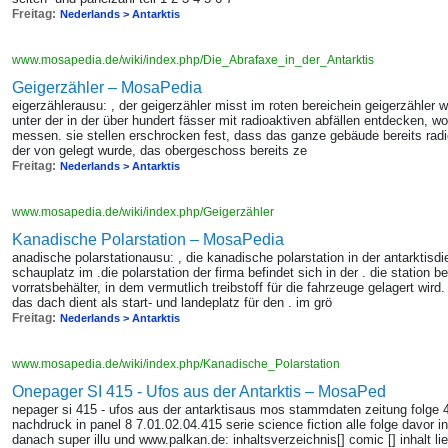
Freitag:
Nederlands > Antarktis
www.mosapedia.de/wiki/index.php/Die_Abrafaxe_in_der_Antarktis
Geigerzähler – MosaPedia
eigerzählerausu: , der geigerzähler misst im roten bereichein geigerzähler 
unter der in der über hundert fässer mit radioaktiven abfällen entdecken, woll
messen. sie stellen erschrocken fest, dass das ganze gebäude bereits radio
der von gelegt wurde, das obergeschoss bereits ze
Freitag:
Nederlands > Antarktis
www.mosapedia.de/wiki/index.php/Geigerzähler
Kanadische Polarstation – MosaPedia
anadische polarstationausu: , die kanadische polarstation in der antarktisdi
schauplatz im .die polarstation der firma befindet sich in der . die statio
vorratsbehälter, in dem vermutlich treibstoff für die fahrzeuge gelagert wir
das dach dient als start- und landeplatz für den . im grö
Freitag:
Nederlands > Antarktis
www.mosapedia.de/wiki/index.php/Kanadische_Polarstation
Onepager SI 415 - Ufos aus der Antarktis – MosaPed
nepager si 415 - ufos aus der antarktisaus mos stammdaten zeitung folge 
nachdruck in panel 8 7.01.02.04.415 serie science fiction alle folge davor in
danach super illu und www.palkan.de: inhaltsverzeichnis[] comic [] inhalt 