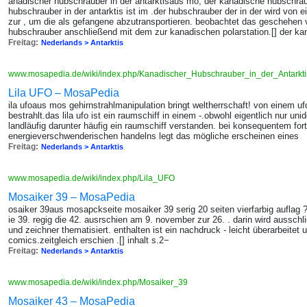
anadischer hubschrauber in der antarktisaus mo, der kanadische hubschra
hubschrauber in der antarktis ist im .der hubschrauber der in der wird von e
zur , um die als gefangene abzutransportieren. beobachtet das geschehen
hubschrauber anschließend mit dem zur kanadischen polarstation.[] der ka
Freitag:
Nederlands > Antarktis
www.mosapedia.de/wiki/index.php/Kanadischer_Hubschrauber_in_der_Antarkt
Lila UFO – MosaPedia
ila ufoaus mos gehirnstrahlmanipulation bringt weltherrschaft! von einem u
bestrahlt.das lila ufo ist ein raumschiff in einem -.obwohl eigentlich nur unid
landläufig darunter häufig ein raumschiff verstanden. bei konsequentem fo
energieverschwenderischen handelns legt das mögliche erscheinen eines
Freitag:
Nederlands > Antarktis
www.mosapedia.de/wiki/index.php/Lila_UFO
Mosaiker 39 – MosaPedia
osaiker 39aus mosapckseite mosaiker 39 serig 20 seiten vierfarbig auflag
ie 39. regig die 42. ausrschien am 9. november zur 26. . darin wird ausschl
und zeichner thematisiert. enthalten ist ein nachdruck - leicht überarbeitet u
comics.zeitgleich erschien .[] inhalt s.2−
Freitag:
Nederlands > Antarktis
www.mosapedia.de/wiki/index.php/Mosaiker_39
Mosaiker 43 – MosaPedia