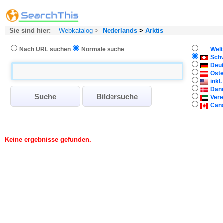
Sie sind hier:
Webkatalog
>
Nederlands
>
Arktis
Nach URL suchen
Normale suche
Welt
Sch
Deu
Öste
inkl
Dän
Vere
Can
Keine ergebnisse gefunden.