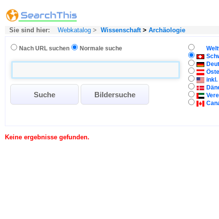
Sie sind hier:
Webkatalog
>
Wissenschaft
>
Archäologie
Nach URL suchen
Normale suche
Welt
Sch
Deu
Öste
inkl
Dän
Vere
Can
Keine ergebnisse gefunden.