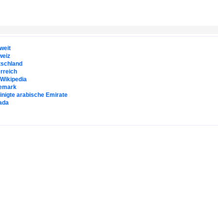
weit
weiz
tschland
rreich
. Wikipedia
emark
inigte arabische Emirate
ada