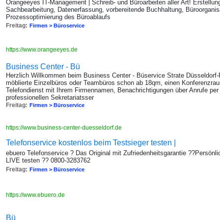
Orangeeyes IT-Management | Schreib- und Büroarbeiten aller Art! Erstellung
Sachbearbeitung, Datenerfassung, vorbereitende Buchhaltung, Büroorganisa
Prozessoptimierung des Büroablaufs
Freitag:
Firmen > Büroservice
https://www.orangeeyes.de
Business Center - Bü
Herzlich Willkommen beim Business Center - Büservice Strate Düsseldorf-R
möblierte Einzelbüros oder Teambüros schon ab 18qm, einen Konferenzraum
Telefondienst mit Ihrem Firmennamen, Benachrichtigungen über Anrufe per
professionellen Sekretariatsser
Freitag:
Firmen > Büroservice
https://www.business-center-duesseldorf.de
Telefonservice kostenlos beim Testsieger testen |
ebuero Telefonservice ? Das Original mit Zufriedenheitsgarantie ??Persönl
LIVE testen ?? 0800-3283762
Freitag:
Firmen > Büroservice
https://www.ebuero.de
Bü