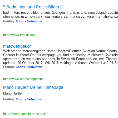
\\ Badminton und Reise-Bilder //
badminton, reise, bilder, urlaub, übungen, irland, island, neuseeland, südaf
stonhenge, usa, new york, washington, san francisco, yosemite national pa
Freitag:
Sport > Badminton
https://www.frankkl.de/
marcwenger.ch
Welcome to marcwenger.ch Home UpdatesPictures Aviation Nature Sport
Contact Hi there! On this webpage you find a selection of pictures I?ve ta
spare time, on vacations and trips, in Swiss Air Force service, etc. Thanks 
updates: 20 October 2012: WK 2011 Meiringen Airbase, Weeks 1 & 2 01 S
Freitag:
Sport > Badminton
https://www.marcwenger.ch/
Mario Haßler: Meine Homepage
Mario Haßler
Freitag:
Sport > Badminton
https://mario.familie-hassler.de/