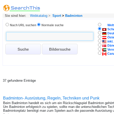
Sie sind hier:
Webkatalog
>
Sport
>
Badminton
Nach URL suchen
Normale suche
Welt
Sch
Deu
Öste
inkl
Dän
Vere
Can
37 gefundene Einträge
Badminton- Ausrüstung, Regeln, Techniken und Punk
Beim Badminton handelt es sich um ein Rückschlagspiel Badminton gehört 
Um Badminton erfolgreich zu spielen, sollte man die unterschiedlichen T
Badmintonplatz benötigt man zum Spielen auch die passende Ausrüstung u