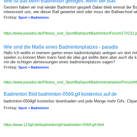
Wie ist das beim Badminton geregelt, wenn der Ball
Gestern haben wir mal wieder Badminton gespielt Dabei blieb einmal der B
interessiert uns, wie dieser Ball gewertet wird oder muss der Ballwechsel w
Freitag:
Sport > Badminton
https://www.paradisi.de/Fitness_und_Sport/Ballsport/Badminton/Forum/170232
Wie sind die Maße eines Badmintonplatzes - paradis
Hallo Ich wollte in meinem garten einen badmintonplatz anlegen um dort mi
spielen zu können Mein mann fand die idee gut wollte dann aber auch die
mir die richtigen abmessungen eines badmintonplatzes sagen?
Freitag:
Sport > Badminton
https://www.paradisi.de/Fitness_und_Sport/Ballsport/Badmintonplaetze/Forum/
Badminton Bild badminton-0569.gif kostenlos auf de
badminton-0569gif kostenlos downloaden und jede Menge mehr Gifs, Clipar
Freitag:
Sport > Badminton
https://www.123gif.de/badminton/gif-badminton-0569.gif.html