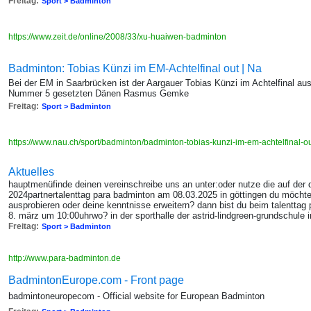
Freitag:
Sport > Badminton
https://www.zeit.de/online/2008/33/xu-huaiwen-badminton
Badminton: Tobias Künzi im EM-Achtelfinal out | Na
Bei der EM in Saarbrücken ist der Aargauer Tobias Künzi im Achtelfinal au
Nummer 5 gesetzten Dänen Rasmus Gemke
Freitag:
Sport > Badminton
https://www.nau.ch/sport/badminton/badminton-tobias-kunzi-im-em-achtelfinal
Aktuelles
hauptmenüfinde deinen vereinschreibe uns an unter:oder nutze die auf der d
2024partnertalenttag para badminton am 08.03.2025 in göttingen du möchte
ausprobieren oder deine kenntnisse erweitern? dann bist du beim talenttag
8. märz um 10:00uhrwo? in der sporthalle der astrid-lindgreen-grundschule i
Freitag:
Sport > Badminton
http://www.para-badminton.de
BadmintonEurope.com - Front page
badmintoneuropecom - Official website for European Badminton