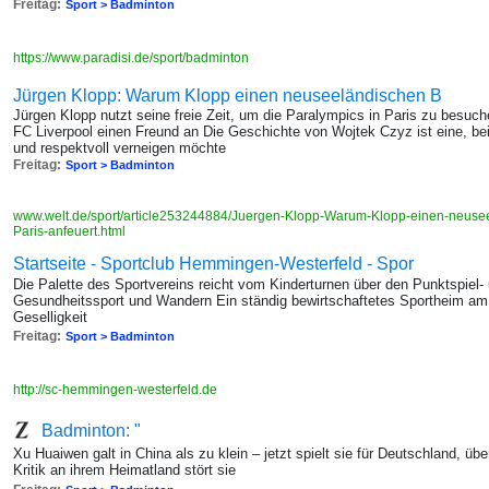
Freitag:
Sport > Badminton
https://www.paradisi.de/sport/badminton
Jürgen Klopp: Warum Klopp einen neuseeländischen B
Jürgen Klopp nutzt seine freie Zeit, um die Paralympics in Paris zu besuche
FC Liverpool einen Freund an Die Geschichte von Wojtek Czyz ist eine, bei
und respektvoll verneigen möchte
Freitag:
Sport > Badminton
www.welt.de/sport/article253244884/Juergen-Klopp-Warum-Klopp-einen-neusee
Paris-anfeuert.html
Startseite - Sportclub Hemmingen-Westerfeld - Spor
Die Palette des Sportvereins reicht vom Kinderturnen über den Punktspiel-
Gesundheitssport und Wandern Ein ständig bewirtschaftetes Sportheim am 
Geselligkeit
Freitag:
Sport > Badminton
http://sc-hemmingen-westerfeld.de
Badminton: "
Xu Huaiwen galt in China als zu klein – jetzt spielt sie für Deutschland, üb
Kritik an ihrem Heimatland stört sie