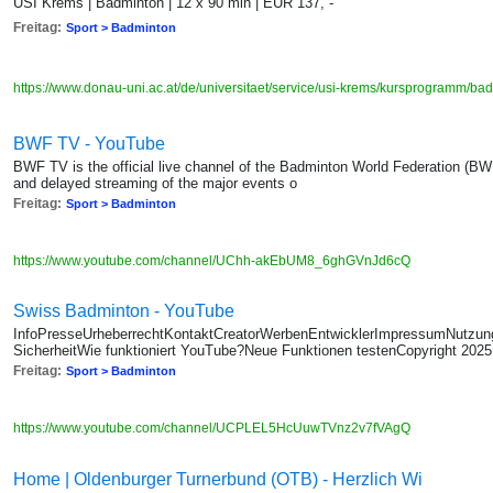
USI Krems | Badminton | 12 x 90 min | EUR 137, -
Freitag:
Sport > Badminton
https://www.donau-uni.ac.at/de/universitaet/service/usi-krems/kursprogramm/ba
BWF TV - YouTube
BWF TV is the official live channel of the Badminton World Federation (BWF
and delayed streaming of the major events o
Freitag:
Sport > Badminton
https://www.youtube.com/channel/UChh-akEbUM8_6ghGVnJd6cQ
Swiss Badminton - YouTube
InfoPresseUrheberrechtKontaktCreatorWerbenEntwicklerImpressumNutzun
SicherheitWie funktioniert YouTube?Neue Funktionen testenCopyright 202
Freitag:
Sport > Badminton
https://www.youtube.com/channel/UCPLEL5HcUuwTVnz2v7fVAgQ
Home | Oldenburger Turnerbund (OTB) - Herzlich Wi