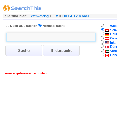
Sie sind hier:
Webkatalog
>
TV
>
HiFi & TV Möbel
Nach URL suchen
Normale suche
Welt
Sch
Deu
Öste
inkl
Dän
Vere
Can
Keine ergebnisse gefunden.