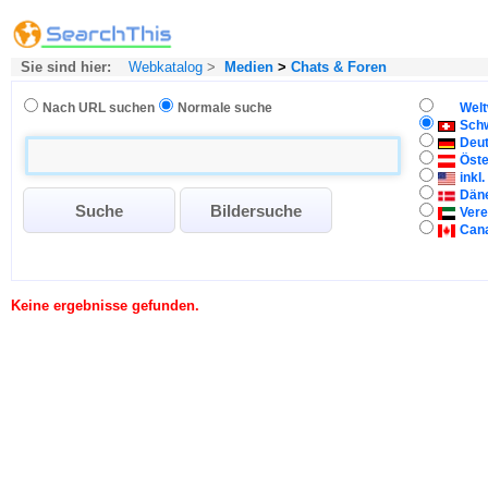
Sie sind hier:
Webkatalog
>
Medien
>
Chats & Foren
Nach URL suchen
Normale suche
Welt
Sch
Deu
Öste
inkl
Dän
Vere
Can
Keine ergebnisse gefunden.