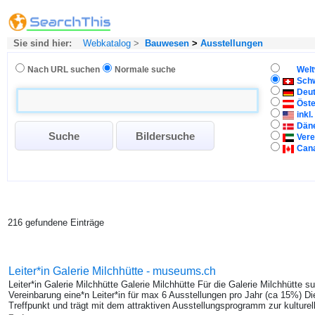
Sie sind hier:
Webkatalog
>
Bauwesen
>
Ausstellungen
Nach URL suchen
Normale suche
Welt
Sch
Deu
Öste
inkl
Dän
Vere
Can
216 gefundene Einträge
Leiter*in Galerie Milchhütte - museums.ch
Leiter*in Galerie Milchhütte Galerie Milchhütte Für die Galerie Milchhütte 
Vereinbarung eine*n Leiter*in für max 6 Ausstellungen pro Jahr (ca 15%) Die 
Treffpunkt und trägt mit dem attraktiven Ausstellungsprogramm zur kulture