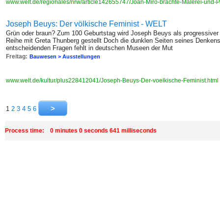
www.welt.de/regionales/nrw/article142655747/Joan-Miro-brachte-Malerei-und
Joseph Beuys: Der völkische Feminist - WELT
Grün oder braun? Zum 100 Geburtstag wird Joseph Beuys als progressiver Ö
Reihe mit Greta Thunberg gestellt Doch die dunklen Seiten seines Denken
entscheidenden Fragen fehlt in deutschen Museen der Mut
Freitag:
Bauwesen > Ausstellungen
www.welt.de/kultur/plus228412041/Joseph-Beuys-Der-voelkische-Feminist.html
1
2
3
4
5
6
Process time: 0 minutes 0 seconds 641 milliseconds