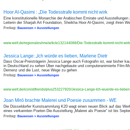
Hoor Al-Qasimi : „Die Todesstrafe kommt nicht wirk
Eine konstitutionelle Monarchie der Arabischen Emirate und Ausstellungen
Leiterin der Sharjah Art Foundation, Sheikha Hoor Al-Qasimi, zeigt ihren We
Freitag:
Bauwesen > Ausstellungen
www.welt.de/regionales/nrw/article132144088/Die-Todesstrafe-kommt-nicht-wirk
Jessica Lange: „Ich würde es lieben, Marlene Dietr
Dass Oscar-Preisträgerin Jessica Lange auch Fotografin ist, war bisher kau
in Deutschland zu sehen Über nachgebaute und computeranimierte Film-Mo
Demenz und die Lust, neue Wege zu gehen
Freitag:
Bauwesen > Ausstellungen
www.welt.de/iconist/trends/plus253227920/Jessica-Lange-Ich-wuerde-es-lieben
Joan Miró brachte Malerei und Poesie zusammen - WE
Die Düsseldorfer Kunstsammlung K20 wagt einen neuen Blick auf das Werk
eines verkannten Poeten Die Ausstellung „Malerei als Poesie“ ist bis Sept
Freitag:
Bauwesen > Ausstellungen