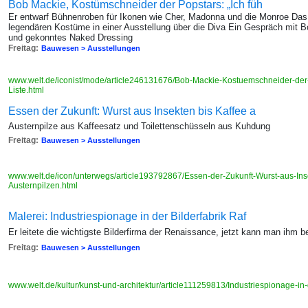
Bob Mackie, Kostümschneider der Popstars: „Ich füh
Er entwarf Bühnenroben für Ikonen wie Cher, Madonna und die Monroe Da
legendären Kostüme in einer Ausstellung über die Diva Ein Gespräch mit
und gekonntes Naked Dressing
Freitag:
Bauwesen > Ausstellungen
www.welt.de/iconist/mode/article246131676/Bob-Mackie-Kostuemschneider-der-
Liste.html
Essen der Zukunft: Wurst aus Insekten bis Kaffee a
Austernpilze aus Kaffeesatz und Toilettenschüsseln aus Kuhdung
Freitag:
Bauwesen > Ausstellungen
www.welt.de/icon/unterwegs/article193792867/Essen-der-Zukunft-Wurst-aus-Ins
Austernpilzen.html
Malerei: Industriespionage in der Bilderfabrik Raf
Er leitete die wichtigste Bilderfirma der Renaissance, jetzt kann man ihm 
Freitag:
Bauwesen > Ausstellungen
www.welt.de/kultur/kunst-und-architektur/article111259813/Industriespionage-in-