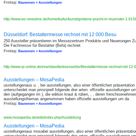
Freitag:
Bauwesen > Ausstellungen
http://www.wz-newsline.de/home/kultur/kunst/goldene-pracht-in-muenster-1.91
Düsseldorf: Bestattermesse rechnet mit 12 000 Besu
250 Aussteller präsentieren im Messezentrum Produkte und Neuerungen Zu
Die Fachmesse für Bestatter (Befa) rechnet
Freitag:
Bauwesen > Ausstellungen
http://www.rp-online.de/nrw/staedte/duesseldorf/bestattermesse-rechnet-mit-1
Ausstellungen – MosaPedia
usstellungenaus u: , bei ausstellungen, also einer öffentlichen präsentati
unterscheidet man prinzipiell folgende drei arten: offizielle ausstellunge
den (aufgegangen im ), die edition kraut & rüben, , , deren frenchisenehme
ausstellungsthemas angenommen haben offizielle ausstellungen um da
Freitag:
Bauwesen > Ausstellungen
www.mosapedia.de/wiki/index.php/Ausstellung
Ausstellungen – MosaPedia
usstellungenaus mosabei ausstellungen, also einer öffentlichen präsentati
unterscheidet man prinzipiell folgende drei arten: offizielle ausstellunge