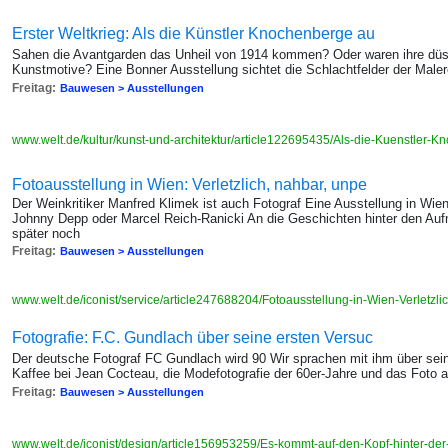
Erster Weltkrieg: Als die Künstler Knochenberge au
Sahen die Avantgarden das Unheil von 1914 kommen? Oder waren ihre düst
Kunstmotive? Eine Bonner Ausstellung sichtet die Schlachtfelder der Maler
Freitag:
Bauwesen > Ausstellungen
www.welt.de/kultur/kunst-und-architektur/article122695435/Als-die-Kuenstler-
Fotoausstellung in Wien: Verletzlich, nahbar, unpe
Der Weinkritiker Manfred Klimek ist auch Fotograf Eine Ausstellung in Wie
Johnny Depp oder Marcel Reich-Ranicki An die Geschichten hinter den Auf
später noch
Freitag:
Bauwesen > Ausstellungen
www.welt.de/iconist/service/article247688204/Fotoausstellung-in-Wien-Verletzl
Fotografie: F.C. Gundlach über seine ersten Versuc
Der deutsche Fotograf FC Gundlach wird 90 Wir sprachen mit ihm über sei
Kaffee bei Jean Cocteau, die Modefotografie der 60er-Jahre und das Foto 
Freitag:
Bauwesen > Ausstellungen
www.welt.de/iconist/design/article156953259/Es-kommt-auf-den-Kopf-hinter-de