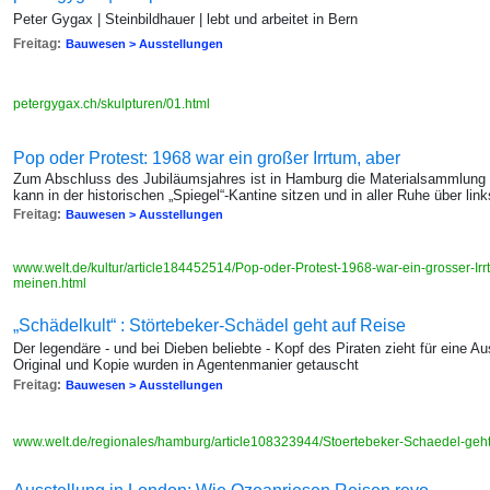
Peter Gygax | Steinbildhauer | lebt und arbeitet in Bern
Freitag:
Bauwesen > Ausstellungen
petergygax.ch/skulpturen/01.html
Pop oder Protest: 1968 war ein großer Irrtum, aber
Zum Abschluss des Jubiläumsjahres ist in Hamburg die Materialsammlung 
kann in der historischen „Spiegel“-Kantine sitzen und in aller Ruhe über li
Freitag:
Bauwesen > Ausstellungen
www.welt.de/kultur/article184452514/Pop-oder-Protest-1968-war-ein-grosser-Irr
meinen.html
„Schädelkult“ : Störtebeker-Schädel geht auf Reise
Der legendäre - und bei Dieben beliebte - Kopf des Piraten zieht für eine
Original und Kopie wurden in Agentenmanier getauscht
Freitag:
Bauwesen > Ausstellungen
www.welt.de/regionales/hamburg/article108323944/Stoertebeker-Schaedel-geht