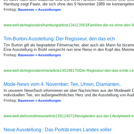
Hamburg zeigt Paare, die sich ohne den 9 November 1989 nie kennengelern
Freitag:
Bauwesen > Ausstellungen
www.welt.de/regionales/hamburg/article134113563/Familien-die-es-ohne-den-
Tim-Burton-Ausstellung: Der Regisseur, den das ech
Tim Burton gilt als begnadeter Filmemacher, aber auch als Mann für bizar
Eine Ausstellung in Brühl verspricht nun eine Reise in den Kopf des Meiste
Freitag:
Bauwesen > Ausstellungen
www.welt.de/regionales/nrw/article145248170/Der-Regisseur-den-das-echte-Le
Mode-News vom 4. November: Tee, Uhren, Diamanten,
In unserem Newsflash informieren wir über Nachrichten aus der Modewelt 
individuellen Tee, ein außergewöhnliches Herz und die Ausstellung von Au
Freitag:
Bauwesen > Ausstellungen
www.welt.de/iconist/news/article159124072/Neuigkeiten-aus-der-Lifestylewelt
Neue Ausstellung : Das Porträt eines Landes voller