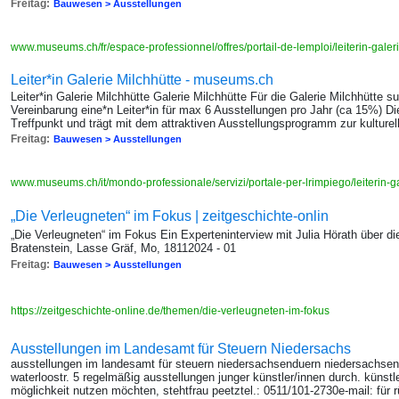
Freitag:
Bauwesen > Ausstellungen
www.museums.ch/fr/espace-professionnel/offres/portail-de-lemploi/leiterin-gale
Leiter*in Galerie Milchhütte - museums.ch
Leiter*in Galerie Milchhütte Galerie Milchhütte Für die Galerie Milchhütte 
Vereinbarung eine*n Leiter*in für max 6 Ausstellungen pro Jahr (ca 15%) Die 
Treffpunkt und trägt mit dem attraktiven Ausstellungsprogramm zur kulture
Freitag:
Bauwesen > Ausstellungen
www.museums.ch/it/mondo-professionale/servizi/portale-per-lrimpiego/leiterin-g
„Die Verleugneten“ im Fokus | zeitgeschichte-onlin
„Die Verleugneten“ im Fokus Ein Experteninterview mit Julia Hörath über d
Bratenstein, Lasse Gräf, Mo, 18112024 - 01
Freitag:
Bauwesen > Ausstellungen
https://zeitgeschichte-online.de/themen/die-verleugneten-im-fokus
Ausstellungen im Landesamt für Steuern Niedersachs
ausstellungen im landesamt für steuern niedersachsenduern niedersachsen 
waterloostr. 5 regelmäßig ausstellungen junger künstler/innen durch. künstl
möglichkeit nutzen möchten, stehtfrau peetztel.: 0511/101-2730e-mail: für 