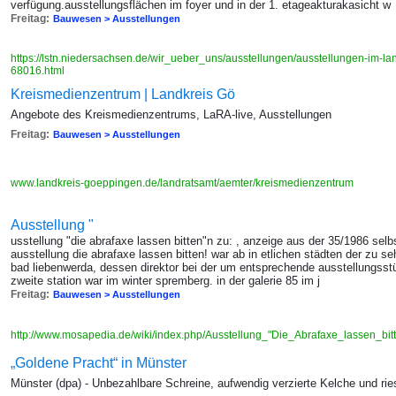
verfügung.ausstellungsflächen im foyer und in der 1. etageakturakasicht w
Freitag:
Bauwesen > Ausstellungen
https://lstn.niedersachsen.de/wir_ueber_uns/ausstellungen/ausstellungen-im-l
68016.html
Kreismedienzentrum | Landkreis Gö
Angebote des Kreismedienzentrums, LaRA-live, Ausstellungen
Freitag:
Bauwesen > Ausstellungen
www.landkreis-goeppingen.de/landratsamt/aemter/kreismedienzentrum
Ausstellung "
usstellung "die abrafaxe lassen bitten"n zu: , anzeige aus der 35/1986 selb
ausstellung die abrafaxe lassen bitten! war ab in etlichen städten der zu
bad liebenwerda, dessen direktor bei der um entsprechende ausstellungsst
zweite station war im winter spremberg. in der galerie 85 im j
Freitag:
Bauwesen > Ausstellungen
http://www.mosapedia.de/wiki/index.php/Ausstellung_"Die_Abrafaxe_lassen_bit
„Goldene Pracht“ in Münster
Münster (dpa) - Unbezahlbare Schreine, aufwendig verzierte Kelche und rie