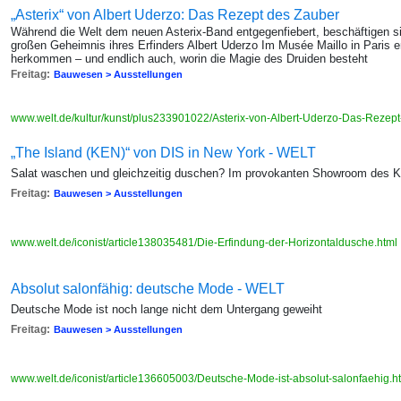
„Asterix“ von Albert Uderzo: Das Rezept des Zauber
Während die Welt dem neuen Asterix-Band entgegenfiebert, beschäftigen s
großen Geheimnis ihres Erfinders Albert Uderzo Im Musée Maillo in Paris er
herkommen – und endlich auch, worin die Magie des Druiden besteht
Freitag:
Bauwesen > Ausstellungen
www.welt.de/kultur/kunst/plus233901022/Asterix-von-Albert-Uderzo-Das-Rezep
„The Island (KEN)“ von DIS in New York - WELT
Salat waschen und gleichzeitig duschen? Im provokanten Showroom des Kü
Freitag:
Bauwesen > Ausstellungen
www.welt.de/iconist/article138035481/Die-Erfindung-der-Horizontaldusche.html
Absolut salonfähig: deutsche Mode - WELT
Deutsche Mode ist noch lange nicht dem Untergang geweiht
Freitag:
Bauwesen > Ausstellungen
www.welt.de/iconist/article136605003/Deutsche-Mode-ist-absolut-salonfaehig.h