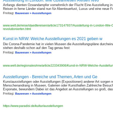
Ausstellung in London: Wie Ozeanriesen Reisen revo
Anfangs dienten Ozeandampfer vornehmlich der Flucht Eine Ausstellung in 
Reisen in ferne Länder stand nun für Abenteuerlust, Luxus und eine neue F
Freitag:
Bauwesen > Ausstellungen
www.welt.de/reise/staedtereisen/article173147937/Ausstellung-in-London-Wie
revolutionierten.html
Kunst in NRW: Welche Ausstellungen es 2021 geben w
Die Corona-Pandemie hat in vielen Museen die Ausstellungspläne durcheina
stehen deshalb schon auf den Tag genau fest
Freitag:
Bauwesen > Ausstellungen
www.welt.de/regionales/nrw/article223343906/Kunst-in-NRW-Welche-Ausstellu
Ausstellungen - Bereiche und Themen, Arten und Ge
Kunstausstellungen oder Ausstellungen (Expositionen) anderer Art sorgen r
Menschenandrang in Museen, Galerien oder Kunsthallen Zahlreiche Besuche
Exponate, bewundern Dabei ist das Angebot an Ausstellungen so groß, da
Freitag:
Bauwesen > Ausstellungen
https://www.paradisi.de/kultur/ausstellungen