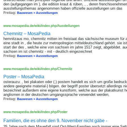
den (aufgegangen im ), die edition kraut & rüben, , , deren frenchisenehme
ausstellungsthemas angenommen haben offizielle ausstellungen um das
Freitag:
Bauwesen > Ausstellungen
www.mosapedia.de/wiki/index.php/Ausstellungen
Chemnitz – MosaPedia
hemnitzaus mo, chemnitz mitten im freistaat das sächsische museum für ar
eine stadt in , die heute zur metropolregion mitteldeutschland gehört. sie i
start der des , welche eine von sachsen im jahre 1517 zeigt, abgebildet. auc
sachsen im ist chemnitz - mit - deutlich eingezeichnet
Freitag:
Bauwesen > Ausstellungen
www.mosapedia.de/wiki/index.php/Chemnitz
Poster – MosaPedia
osterauzu: , bei plakaten oder (.) postern handelt es sich um große bedruck
andere geeignete material-) bögen. der begriff poster übersetzt allerdings ni
bezeichnet außerdem eine eigene kunstform, welche aus der plakatkunst he
anglismen in der deutschen umgangssprache verwendet werden,
Freitag:
Bauwesen > Ausstellungen
www.mosapedia.de/wiki/index.php/Poster
Familien, die es ohne den 9. November nicht gäbe -
25 Jahre nach dem Mauerfall sind Ost-West-Familien noch immer eine Selte