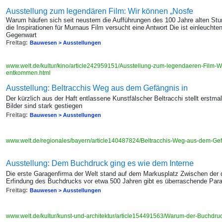
Ausstellung zum legendären Film: Wir können „Nosfe
Warum häufen sich seit neustem die Aufführungen des 100 Jahre alten Stu
die Inspirationen für Murnaus Film versucht eine Antwort Die ist einleucht
Gegenwart
Freitag:
Bauwesen > Ausstellungen
www.welt.de/kultur/kino/article242959151/Ausstellung-zum-legendaeren-Film-W
entkommen.html
Ausstellung: Beltracchis Weg aus dem Gefängnis in
Der kürzlich aus der Haft entlassene Kunstfälscher Beltracchi stellt erstma
Bilder sind stark gestiegen
Freitag:
Bauwesen > Ausstellungen
www.welt.de/regionales/bayern/article140487824/Beltracchis-Weg-aus-dem-Gef
Ausstellung: Dem Buchdruck ging es wie dem Interne
Die erste Garagenfirma der Welt stand auf dem Markusplatz Zwischen der d
Erfindung des Buchdrucks vor etwa 500 Jahren gibt es überraschende Para
Freitag:
Bauwesen > Ausstellungen
www.welt.de/kultur/kunst-und-architektur/article154491563/Warum-der-Buchdru