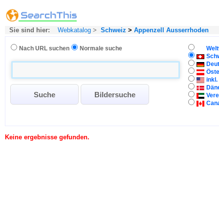
Sie sind hier:
Webkatalog
>
Schweiz
>
Appenzell Ausserrhoden
Nach URL suchen
Normale suche
Welt
Sch
Deu
Öste
inkl
Dän
Vere
Can
Keine ergebnisse gefunden.