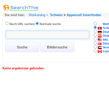
Sie sind hier:
Webkatalog
>
Schweiz
>
Appenzell Innerrhoden
Nach URL suchen
Normale suche
Welt
Sch
Deu
Öste
inkl
Dän
Vere
Can
Keine ergebnisse gefunden.