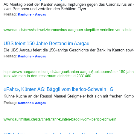
Ab Montag bietet der Kanton Aargau Impfungen gegen das Coronavirus an
zwei Personen und verteilen den Schülern Flyer
Freitag:
Kantone > Aargau
www.nau.ch/news/schweiz/coronavirus-aargauer-skeptiker-verteilen-vor-schule
UBS feiert 150 Jahre Bestand im Aargau
Die UBS Aargau feiert die 150-jährige Geschichte der Bank im Kanton sow
Freitag:
Kantone > Aargau
https://www.aargauerzeitung.ch/aargau/kanton-aargau/jubilaeumsfeier-150-jah
kurz-wie-man-in-den-tresorraum-einbricht-ld.2331460
«Fahr», Künten AG: Bäggli vom Iberico-Schwein | G
Kühne Küche an der Reuss! Manuel Steigmeier holt sich mit frechen Kombi
Freitag:
Kantone > Aargau
www.gaultmillau.ch/starchefs/fahr-kunten-baggli-vom-iberico-schwein