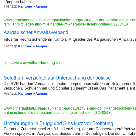
kämpfen haben
Freitag:
Kantone > Aargau
www.grenchnertagblatt.ch/aargau/kanton-aargau/krieg-in-der-ukraine-diese-rus
familienmitglieder-sind-miteinander-im-krieg-das-ist-sehr-brutal-ld.2280414
Aargauischer Anwaltsverband
Infos für Rechtsuchende im Kanton, Mitglieder des Aargauischen Anwalts
Freitag:
Kantone > Aargau
https://www.anwaltsverband-ag.ch
Solothurn verzichtet auf Untersuchung der politisc
Die SVP hat den Verdacht, manche Lehrpersonen würden an Solothurner Sch
versuchen, Schülerinnen und Schüler zu beeinflussen Das Parlament sieht
Freitag:
Kantone > Aargau
www.oltnertagblatt.ch/aargau/kanton-aargau/schule-und-politik-anders-als-im-aa
untersuchung-der-politischen-ausrichtung-an-schulen-ld.2405936
Umfahrungen in Brugg und Sins kurz vor Eröffnung
Der neue Zufahrtstunnel zur A1 in Lenzburg, der am Donnerstag eröffnet wur
Verkehrsprojekt im Aargau, das dieses Jahr in Betrieb geht Bei den Umfahr