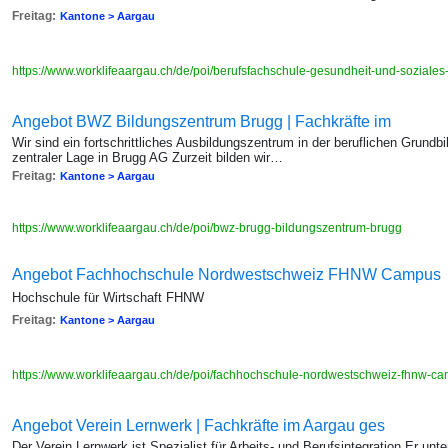
Freitag:
Kantone > Aargau
https://www.worklifeaargau.ch/de/poi/berufsfachschule-gesundheit-und-soziales
Angebot BWZ Bildungszentrum Brugg | Fachkräfte im
Wir sind ein fortschrittliches Ausbildungszentrum in der beruflichen Grundb
zentraler Lage in Brugg AG Zurzeit bilden wir…
Freitag:
Kantone > Aargau
https://www.worklifeaargau.ch/de/poi/bwz-brugg-bildungszentrum-brugg
Angebot Fachhochschule Nordwestschweiz FHNW Campus
Hochschule für Wirtschaft FHNW
Freitag:
Kantone > Aargau
https://www.worklifeaargau.ch/de/poi/fachhochschule-nordwestschweiz-fhnw-c
Angebot Verein Lernwerk | Fachkräfte im Aargau ges
Der Verein Lernwerk ist Spezialist für Arbeits- und Berufsintegration Er un