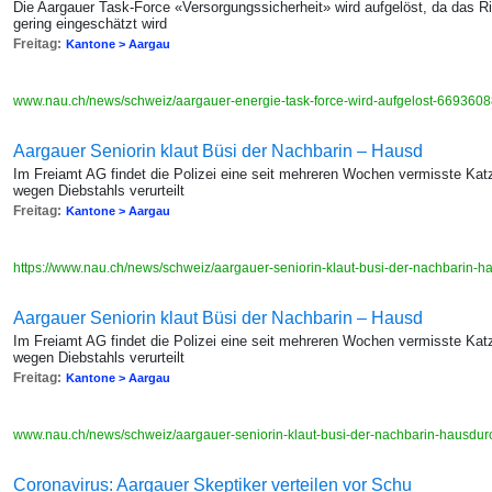
Die Aargauer Task-Force «Versorgungssicherheit» wird aufgelöst, da das Ris
gering eingeschätzt wird
Freitag:
Kantone > Aargau
www.nau.ch/news/schweiz/aargauer-energie-task-force-wird-aufgelost-669360
Aargauer Seniorin klaut Büsi der Nachbarin – Hausd
Im Freiamt AG findet die Polizei eine seit mehreren Wochen vermisste Kat
wegen Diebstahls verurteilt
Freitag:
Kantone > Aargau
https://www.nau.ch/news/schweiz/aargauer-seniorin-klaut-busi-der-nachbari
Aargauer Seniorin klaut Büsi der Nachbarin – Hausd
Im Freiamt AG findet die Polizei eine seit mehreren Wochen vermisste Kat
wegen Diebstahls verurteilt
Freitag:
Kantone > Aargau
www.nau.ch/news/schweiz/aargauer-seniorin-klaut-busi-der-nachbarin-hausd
Coronavirus: Aargauer Skeptiker verteilen vor Schu