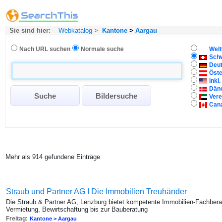
Sie sind hier:
Webkatalog
>
Kantone
>
Aargau
Nach URL suchen
Normale suche
Welt
Sch
Deu
Öste
inkl
Dän
Vere
Can
Mehr als 914 gefundene Einträge
Straub und Partner AG I Die Immobilien Treuhänder
Die Straub & Partner AG, Lenzburg bietet kompetente Immobilien-Fachbera
Vermietung, Bewirtschaftung bis zur Bauberatung
Freitag:
Kantone > Aargau