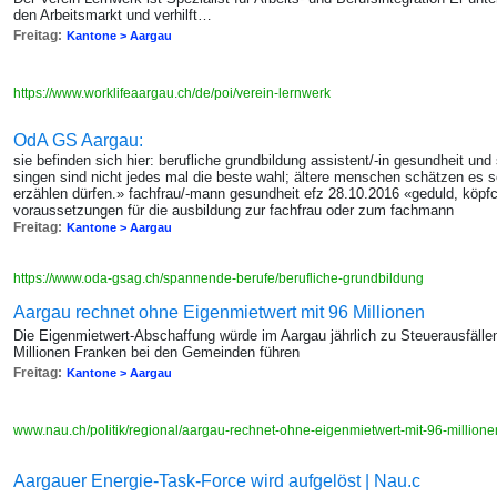
den Arbeitsmarkt und verhilft…
Freitag:
Kantone > Aargau
https://www.worklifeaargau.ch/de/poi/verein-lernwerk
OdA GS Aargau:
sie befinden sich hier: berufliche grundbildung assistent/-in gesundheit u
singen sind nicht jedes mal die beste wahl; ältere menschen schätzen es s
erzählen dürfen.» fachfrau/-mann gesundheit efz 28.10.2016 «geduld, köpfc
voraussetzungen für die ausbildung zur fachfrau oder zum fachmann
Freitag:
Kantone > Aargau
https://www.oda-gsag.ch/spannende-berufe/berufliche-grundbildung
Aargau rechnet ohne Eigenmietwert mit 96 Millionen
Die Eigenmietwert-Abschaffung würde im Aargau jährlich zu Steuerausfälle
Millionen Franken bei den Gemeinden führen
Freitag:
Kantone > Aargau
www.nau.ch/politik/regional/aargau-rechnet-ohne-eigenmietwert-mit-96-millio
Aargauer Energie-Task-Force wird aufgelöst | Nau.c