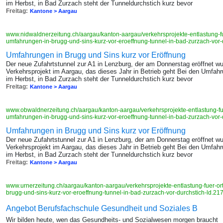
im Herbst, in Bad Zurzach steht der Tunneldurchstich kurz bevor
Freitag:
Kantone > Aargau
www.nidwaldnerzeitung.ch/aargau/kanton-aargau/verkehrsprojekte-entlastung-f
umfahrungen-in-brugg-und-sins-kurz-vor-eroeffnung-tunnel-in-bad-zurzach-vor
Umfahrungen in Brugg und Sins kurz vor Eröffnung
Der neue Zufahrtstunnel zur A1 in Lenzburg, der am Donnerstag eröffnet wur
Verkehrsprojekt im Aargau, das dieses Jahr in Betrieb geht Bei den Umfahr
im Herbst, in Bad Zurzach steht der Tunneldurchstich kurz bevor
Freitag:
Kantone > Aargau
www.obwaldnerzeitung.ch/aargau/kanton-aargau/verkehrsprojekte-entlastung-fu
umfahrungen-in-brugg-und-sins-kurz-vor-eroeffnung-tunnel-in-bad-zurzach-vor
Umfahrungen in Brugg und Sins kurz vor Eröffnung
Der neue Zufahrtstunnel zur A1 in Lenzburg, der am Donnerstag eröffnet wur
Verkehrsprojekt im Aargau, das dieses Jahr in Betrieb geht Bei den Umfahr
im Herbst, in Bad Zurzach steht der Tunneldurchstich kurz bevor
Freitag:
Kantone > Aargau
www.urnerzeitung.ch/aargau/kanton-aargau/verkehrsprojekte-entlastung-fuer-o
brugg-und-sins-kurz-vor-eroeffnung-tunnel-in-bad-zurzach-vor-durchstich-ld.2
Angebot Berufsfachschule Gesundheit und Soziales B
Wir bilden heute, wen das Gesundheits- und Sozialwesen morgen braucht