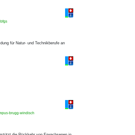
-bfgs
ildung für Natur- und Technikberufe an
ampus-brugg-windisch
terstützt die Rückkehr von Erwachsenen in