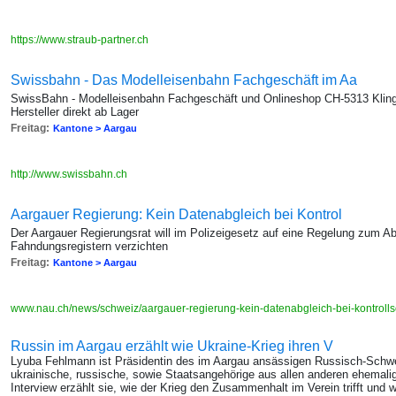
https://www.straub-partner.ch
Swissbahn - Das Modelleisenbahn Fachgeschäft im Aa
SwissBahn - Modelleisenbahn Fachgeschäft und Onlineshop CH-5313 Klingn
Hersteller direkt ab Lager
Freitag:
Kantone > Aargau
http://www.swissbahn.ch
Aargauer Regierung: Kein Datenabgleich bei Kontrol
Der Aargauer Regierungsrat will im Polizeigesetz auf eine Regelung zum Ab
Fahndungsregistern verzichten
Freitag:
Kantone > Aargau
www.nau.ch/news/schweiz/aargauer-regierung-kein-datenabgleich-bei-kontroll
Russin im Aargau erzählt wie Ukraine-Krieg ihren V
Lyuba Fehlmann ist Präsidentin des im Aargau ansässigen Russisch-Schw
ukrainische, russische, sowie Staatsangehörige aus allen anderen ehemali
Interview erzählt sie, wie der Krieg den Zusammenhalt im Verein trifft und 