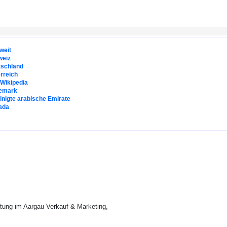
weit
weiz
tschland
rreich
. Wikipedia
emark
inigte arabische Emirate
ada
tung im Aargau Verkauf & Marketing,