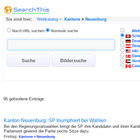
Sie sind hier:
Webkatalog
>
Kantone
>
Neuenburg
Nach URL suchen
Normale suche
Welt
Sch
Deu
Öste
inkl
Dän
Vere
Can
95 gefundene Einträge
Kanton Neuenburg: SP triumphiert bei Wahlen
Bei den Regierungsratswahlen bringt die SP ihre Kandidatin und ihren Kandi
Parlament gewinnt die Partei sechs Sitze dazu
Freitag:
Kantone > Neuenburg