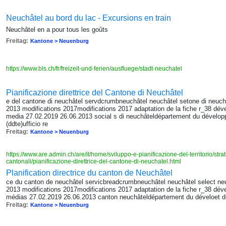
Neuchâtel au bord du lac - Excursions en train
Neuchâtel en a pour tous les goûts
Freitag:
Kantone > Neuenburg
https://www.bls.ch/fr/freizeit-und-ferien/ausfluege/stadt-neuchatel
Pianificazione direttrice del Cantone di Neuchâtel
e del cantone di neuchâtel servdcrumbneuchâtel neuchâtel setone di neuch
2013 modifications 2017modifications 2017 adaptation de la fiche r_38 déve
media 27.02.2019 26.06.2013 social s di neuchâteldépartement du développe
(ddte)ufficio re
Freitag:
Kantone > Neuenburg
https://www.are.admin.ch/are/it/home/sviluppo-e-pianificazione-del-territorio/strat
cantonali/pianificazione-direttrice-del-cantone-di-neuchatel.html
Planification directrice du canton de Neuchâtel
ce du canton de neuchâtel servicbreadcrumbneuchâtel neuchâtel select neu
2013 modifications 2017modifications 2017 adaptation de la fiche r_38 déve
médias 27.02.2019 26.06.2013 canton neuchâteldépartement du déveloet de 
Freitag:
Kantone > Neuenburg