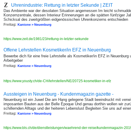
Uhrenindustrie: Rettung in letzter Sekunde | ZEIT
Das Ambiente war der desolaten Situation angemessen Im leicht schmudde
Konzernzentrale, dessen Interieur Erinnerungen an die spätten fünfziger J
Schicksal des zweitgrößten eidgenössischen Uhrenkonzerns entschieden
Freitag:
Kantone > Neuenburg
https://www.zeit.de/1981/23/rettung-in-letzter-sekunde
Offene Lehrstellen Kosmetiker/in EFZ in Neuenburg
Bewerbe dich für eine freie Lehrstelle als Kosmetiker/in EFZ in Neuenburg 
Arbeitgeber
Freitag:
Kantone > Neuenburg
https://www.yousty.ch/de-CH/lehrstellen/NE/20725-kosmetiker-in-efz
Aussteigen in Neuenburg - Kundenmagazin gazette -
Neuenburg ist ein Juwel Die am Hang gelegene Stadt beeindruckt mit ve
imposanten Bauten aus der Belle Époque Und genau dorthin wollen wir zurü
schillernden Alltags und der heiteren Lebenslust Begleiten Sie uns auf einer
Freitag:
Kantone > Neuenburg
https://www.bls.ch/de/dienstleistungen/waehrend-der-reise/kundenmagazin-20