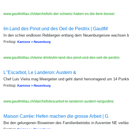
www.gaultmillau.ch/starchefs/in-der-schweiz-haben-es-die-tiere-besser
Im Land des Pinot und des Oeil de Perdrix | GaultM
In den schier endlosen Rebbergen entlang dem Neuenburgersee wachsen 
Freitag:
Kantone > Neuenburg
www.gaultmillau.ch/wine-drinks/im-land-des-pinot-und-des-oeil-de-perdrix
L''Escarbot, Le Landeron: Austern &
Chef Luis Vieira mag Meergetier und geht damit hervorragend um 14 Punkte
Freitag:
Kantone > Neuenburg
www.gaultmillau.ch/starchefs/lescarbot-le-landeron-austern-langustine
Maison Carrée: Hefen machen die grosse Arbeit | G
Bei den gelungenen Bioweinen des Familienbetriebs in Auvernier NE verläss