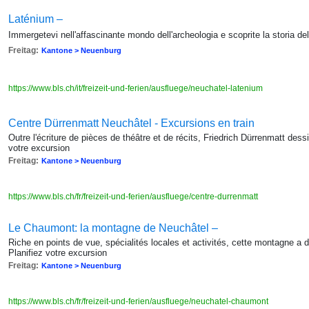
Laténium –
Immergetevi nell'affascinante mondo dell'archeologia e scoprite la storia de
Freitag:
Kantone > Neuenburg
https://www.bls.ch/it/freizeit-und-ferien/ausfluege/neuchatel-latenium
Centre Dürrenmatt Neuchâtel - Excursions en train
Outre l'écriture de pièces de théâtre et de récits, Friedrich Dürrenmatt dess
votre excursion
Freitag:
Kantone > Neuenburg
https://www.bls.ch/fr/freizeit-und-ferien/ausfluege/centre-durrenmatt
Le Chaumont: la montagne de Neuchâtel –
Riche en points de vue, spécialités locales et activités, cette montagne a de
Planifiez votre excursion
Freitag:
Kantone > Neuenburg
https://www.bls.ch/fr/freizeit-und-ferien/ausfluege/neuchatel-chaumont