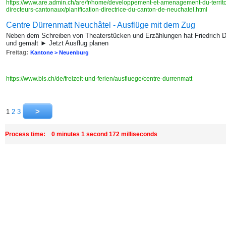
https://www.are.admin.ch/are/fr/home/developpement-et-amenagement-du-territoire
directeurs-cantonaux/planification-directrice-du-canton-de-neuchatel.html
Centre Dürrenmatt Neuchâtel - Ausflüge mit dem Zug
Neben dem Schreiben von Theaterstücken und Erzählungen hat Friedrich D
und gemalt ► Jetzt Ausflug planen
Freitag:
Kantone > Neuenburg
https://www.bls.ch/de/freizeit-und-ferien/ausfluege/centre-durrenmatt
1
2
3
Process time: 0 minutes 1 second 172 milliseconds