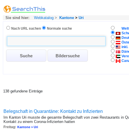
Sie sind hier:
Webkatalog
>
Kantone
>
Uri
Nach URL suchen
Normale suche
Welt
Sch
Deu
Öste
inkl
Dän
Vere
Can
138 gefundene Einträge
Belegschaft in Quarantäne: Kontakt zu Infizierten
Im Kanton Uri musste die gesamte Belegschaft von zwei Restaurants in Qua
Kontakt zu einem Corona-Infizierten hatten
Freitag:
Kantone > Uri