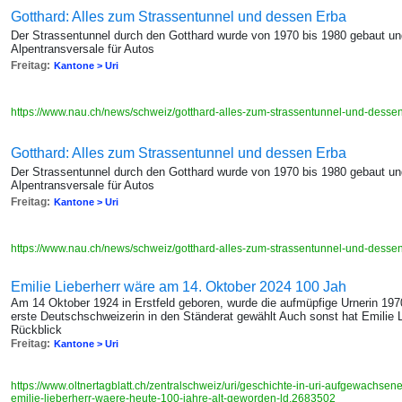
Gotthard: Alles zum Strassentunnel und dessen Erba
Der Strassentunnel durch den Gotthard wurde von 1970 bis 1980 gebaut und
Alpentransversale für Autos
Freitag:
Kantone > Uri
https://www.nau.ch/news/schweiz/gotthard-alles-zum-strassentunnel-und-des
Gotthard: Alles zum Strassentunnel und dessen Erba
Der Strassentunnel durch den Gotthard wurde von 1970 bis 1980 gebaut und
Alpentransversale für Autos
Freitag:
Kantone > Uri
https://www.nau.ch/news/schweiz/gotthard-alles-zum-strassentunnel-und-des
Emilie Lieberherr wäre am 14. Oktober 2024 100 Jah
Am 14 Oktober 1924 in Erstfeld geboren, wurde die aufmüpfige Urnerin 1970
erste Deutschschweizerin in den Ständerat gewählt Auch sonst hat Emilie 
Rückblick
Freitag:
Kantone > Uri
https://www.oltnertagblatt.ch/zentralschweiz/uri/geschichte-in-uri-aufgewachsene
emilie-lieberherr-waere-heute-100-jahre-alt-geworden-ld.2683502