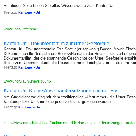
Auf dieser Seite finden Sie alles Wissenswerte zum Kanton Uri
Freitag:
Kantone > Uri
www.ur.ch/_rtr/home
Kanton Uri - Dokumentarfilm zur Urner Seeforelle
Kanton Uri - Dokumentaorelle Sss Sorelle(ausgewählt) Boden, Arwelt Fisch
Dokumentaorelle Nomadin der Reuss«Nomadin der Reuss – die verborgene Re
Dokumentarfilm, der die spannende Geschichte der Urner Seeforelle erzählt. 
Reise vom Urnersee durch die Reuss zu ihrem Laichplatz an – stets im K
Freitag:
Kantone > Uri
www.ur.ch/raumumwelt/6646
Kanton Uri: Kleine Auseinandersetzungen an der Fas
Am Güdeldienstag ging mit dem traditionellen «Üstrummet» die Urner Fasn
Kantonspolizei Uri kann eine positive Bilanz gezogen werden
Freitag:
Kantone > Uri
https://www.nau.ch/ort/altdorf-ur/kanton-uri-kleine-auseinandersetzungen-an-