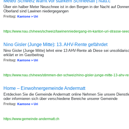
Meteo Schweiz warnt vor starkem Schneefall | Nau.c
Über ein halber Meter Neuschnee ist in den Bergen in der Nacht auf Donner
Oberland sind Lawinen niedergegangen
Freitag:
Kantone > Uri
https://www.nau.ch/news/schweiz/lawinenniedergang-im-kanton-uri-strasse-see
Nino Gisler (Junge Mitte): 13. AHV-Rente gefährdet
Nino Gisler (Junge Mitte) lehnt eine 13 AHV-Rente ab Diese sei unsolidarisc
erklärt er im Gastbeitrag
Freitag:
Kantone > Uri
https://www.nau.ch/news/stimmen-der-schweiz/nino-gisler-junge-mitte-13-ahv-
Home – Einwohnergemeinde Andermatt
Entdecken Sie die Gemeinde Andermatt online Nehmen Sie unsere Dienstle
oder informieren sich über verschiedene Bereiche unserer Gemeinde
Freitag:
Kantone > Uri
https://www.gemeinde-andermatt.ch