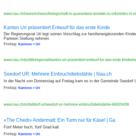
www.nau.ch/news/schweiz/belegschaft-in-quarantane-kontakt-zu-infizierten-in
Kanton Uri präsentiert Entwurf für das erste Kinde
Der Regierungsrat Uri legt seinen Vorschlag zur familienergänzenden Kinde
Parteien Stellung nehmen
Freitag:
Kantone > Uri
www.nau.ch/politik/regional/kanton-uri-prasentiert-entwurf-fur-das-erste-kind
Seedorf UR: Mehrere Einbruchdiebstähle | Nau.ch
In der Nacht von Donnerstag auf Freitag kam es in der Gemeinde Seedorf
Freitag:
Kantone > Uri
www.nau.ch/ort/altdorf-ur/seedorf-ur-mehrere-einbruchdiebstahle-66835408
«The Chedi» Andermatt: Ein Turm nur für Käse! | Ga
Fünf Meter hoch, fünf Grad kalt
Freitag:
Kantone > Uri