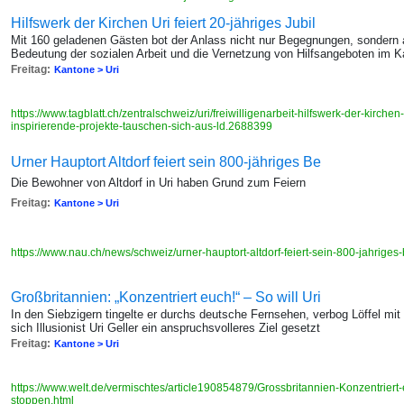
Hilfswerk der Kirchen Uri feiert 20-jähriges Jubil
Mit 160 geladenen Gästen bot der Anlass nicht nur Begegnungen, sondern 
Bedeutung der sozialen Arbeit und die Vernetzung von Hilfsangeboten im K
Freitag:
Kantone > Uri
https://www.tagblatt.ch/zentralschweiz/uri/freiwilligenarbeit-hilfswerk-der-kirchen-
inspirierende-projekte-tauschen-sich-aus-ld.2688399
Urner Hauptort Altdorf feiert sein 800-jähriges Be
Die Bewohner von Altdorf in Uri haben Grund zum Feiern
Freitag:
Kantone > Uri
https://www.nau.ch/news/schweiz/urner-hauptort-altdorf-feiert-sein-800-jahrig
Großbritannien: „Konzentriert euch!“ – So will Uri
In den Siebzigern tingelte er durchs deutsche Fernsehen, verbog Löffel mit
sich Illusionist Uri Geller ein anspruchsvolleres Ziel gesetzt
Freitag:
Kantone > Uri
https://www.welt.de/vermischtes/article190854879/Grossbritannien-Konzentriert-e
stoppen.html