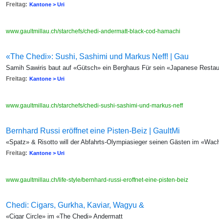
Freitag:
Kantone > Uri
www.gaultmillau.ch/starchefs/chedi-andermatt-black-cod-hamachi
«The Chedi»: Sushi, Sashimi und Markus Neff! | Gau
Samih Sawiris baut auf «Gütsch» ein Berghaus Für sein «Japanese Restau
Freitag:
Kantone > Uri
www.gaultmillau.ch/starchefs/chedi-sushi-sashimi-und-markus-neff
Bernhard Russi eröffnet eine Pisten-Beiz | GaultMi
«Spatz» & Risotto will der Abfahrts-Olympiasieger seinen Gästen im «Wac
Freitag:
Kantone > Uri
www.gaultmillau.ch/life-style/bernhard-russi-eroffnet-eine-pisten-beiz
Chedi: Cigars, Gurkha, Kaviar, Wagyu &
«Cigar Circle» im «The Chedi» Andermatt