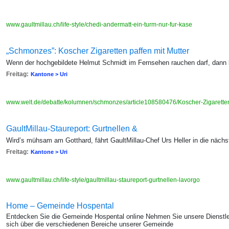
www.gaultmillau.ch/life-style/chedi-andermatt-ein-turm-nur-fur-kase
„Schmonzes”: Koscher Zigaretten paffen mit Mutter
Wenn der hochgebildete Helmut Schmidt im Fernsehen rauchen darf, dann
Freitag:
Kantone > Uri
www.welt.de/debatte/kolumnen/schmonzes/article108580476/Koscher-Zigaretten
GaultMillau-Staureport: Gurtnellen &
Wird’s mühsam am Gotthard, fährt GaultMillau-Chef Urs Heller in die nächst
Freitag:
Kantone > Uri
www.gaultmillau.ch/life-style/gaultmillau-staureport-gurtnellen-lavorgo
Home – Gemeinde Hospental
Entdecken Sie die Gemeinde Hospental online Nehmen Sie unsere Dienstlei
sich über die verschiedenen Bereiche unserer Gemeinde