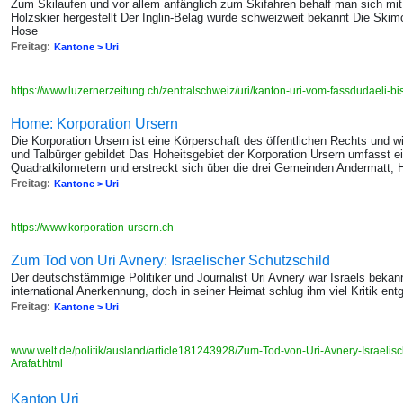
Zum Skilaufen und vor allem anfänglich zum Skifahren behalf man sich mit
Holzskier hergestellt Der Inglin-Belag wurde schweizweit bekannt Die Skimo
Hose
Freitag:
Kantone > Uri
https://www.luzernerzeitung.ch/zentralschweiz/uri/kanton-uri-vom-fassdudaeli
Home: Korporation Ursern
Die Korporation Ursern ist eine Körperschaft des öffentlichen Rechts und w
und Talbürger gebildet Das Hoheitsgebiet der Korporation Ursern umfasst e
Quadratkilometern und erstreckt sich über die drei Gemeinden Andermatt, 
Freitag:
Kantone > Uri
https://www.korporation-ursern.ch
Zum Tod von Uri Avnery: Israelischer Schutzschild
Der deutschstämmige Politiker und Journalist Uri Avnery war Israels beka
international Anerkennung, doch in seiner Heimat schlug ihm viel Kritik ent
Freitag:
Kantone > Uri
www.welt.de/politik/ausland/article181243928/Zum-Tod-von-Uri-Avnery-Israelisch
Arafat.html
Kanton Uri