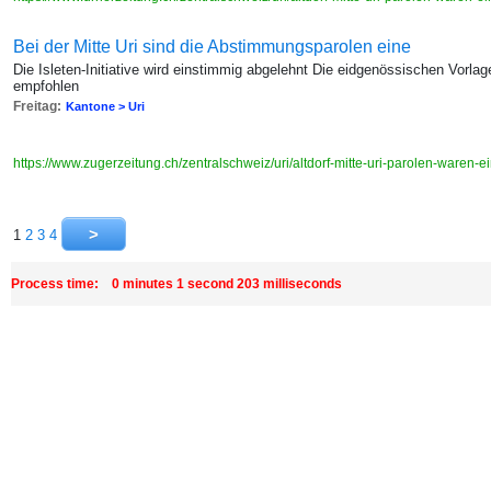
Bei der Mitte Uri sind die Abstimmungsparolen eine
Die Isleten-Initiative wird einstimmig abgelehnt Die eidgenössischen Vo
empfohlen
Freitag:
Kantone > Uri
https://www.zugerzeitung.ch/zentralschweiz/uri/altdorf-mitte-uri-parolen-waren
1
2
3
4
Process time: 0 minutes 1 second 203 milliseconds