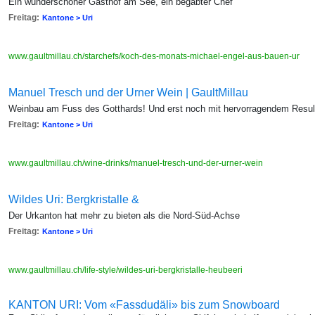
Ein wunderschöner Gasthof am See, ein begabter Chef
Freitag:
Kantone > Uri
www.gaultmillau.ch/starchefs/koch-des-monats-michael-engel-aus-bauen-ur
Manuel Tresch und der Urner Wein | GaultMillau
Weinbau am Fuss des Gotthards! Und erst noch mit hervorragendem Result
Freitag:
Kantone > Uri
www.gaultmillau.ch/wine-drinks/manuel-tresch-und-der-urner-wein
Wildes Uri: Bergkristalle &
Der Urkanton hat mehr zu bieten als die Nord-Süd-Achse
Freitag:
Kantone > Uri
www.gaultmillau.ch/life-style/wildes-uri-bergkristalle-heubeeri
KANTON URI: Vom «Fassdudäli» bis zum Snowboard