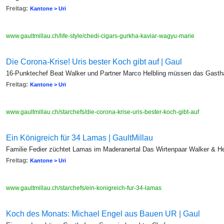
Freitag:
Kantone > Uri
www.gaultmillau.ch/life-style/chedi-cigars-gurkha-kaviar-wagyu-marie
Die Corona-Krise! Uris bester Koch gibt auf | Gaul
16-Punktechef Beat Walker und Partner Marco Helbling müssen das Gastha
Freitag:
Kantone > Uri
www.gaultmillau.ch/starchefs/die-corona-krise-uris-bester-koch-gibt-auf
Ein Königreich für 34 Lamas | GaultMillau
Familie Fedier züchtet Lamas im Maderanertal Das Wirtenpaar Walker & Hel
Freitag:
Kantone > Uri
www.gaultmillau.ch/starchefs/ein-konigreich-fur-34-lamas
Koch des Monats: Michael Engel aus Bauen UR | Gaul