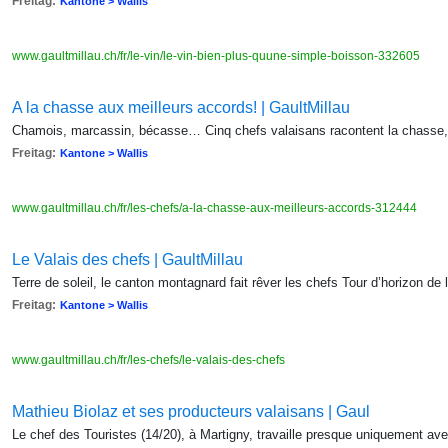
Freitag:
Kantone > Wallis
www.gaultmillau.ch/fr/le-vin/le-vin-bien-plus-quune-simple-boisson-332605
A la chasse aux meilleurs accords! | GaultMillau
Chamois, marcassin, bécasse… Cinq chefs valaisans racontent la chasse,
Freitag:
Kantone > Wallis
www.gaultmillau.ch/fr/les-chefs/a-la-chasse-aux-meilleurs-accords-312444
Le Valais des chefs | GaultMillau
Terre de soleil, le canton montagnard fait rêver les chefs Tour d’horizon de 
Freitag:
Kantone > Wallis
www.gaultmillau.ch/fr/les-chefs/le-valais-des-chefs
Mathieu Biolaz et ses producteurs valaisans | Gaul
Le chef des Touristes (14/20), à Martigny, travaille presque uniquement av