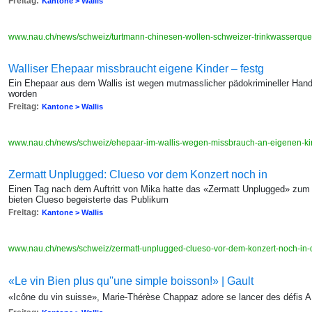
Freitag:
Kantone > Wallis
www.nau.ch/news/schweiz/turtmann-chinesen-wollen-schweizer-trinkwasserqu
Walliser Ehepaar missbraucht eigene Kinder – festg
Ein Ehepaar aus dem Wallis ist wegen mutmasslicher pädokrimineller Ha
worden
Freitag:
Kantone > Wallis
www.nau.ch/news/schweiz/ehepaar-im-wallis-wegen-missbrauch-an-eigenen-
Zermatt Unplugged: Clueso vor dem Konzert noch in
Einen Tag nach dem Auftritt von Mika hatte das «Zermatt Unplugged» zum 
bieten Clueso begeisterte das Publikum
Freitag:
Kantone > Wallis
www.nau.ch/news/schweiz/zermatt-unplugged-clueso-vor-dem-konzert-noch-in
«Le vin Bien plus qu''une simple boisson!» | Gault
«Icône du vin suisse», Marie-Thérèse Chappaz adore se lancer des défis A 