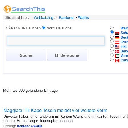
Sie sind hier:
Webkatalog
>
Kantone
>
Wallis
Nach URL suchen
Normale suche
Welt
Sch
Deu
Öste
inkl
Dän
Vere
Can
Mehr als 809 gefundene Einträge
Maggiatal TI: Kapo Tessin meldet vier weitere Verm
Unwetter haben unter anderem im Kanton Wallis und im Kanton Tessin f
gesorgt Es hat sogar Todesopfer gegeben
Freitag:
Kantone > Wallis