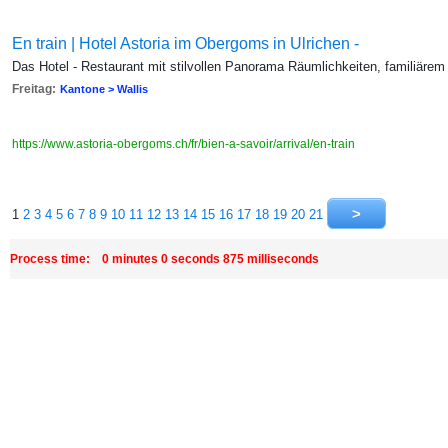
En train | Hotel Astoria im Obergoms in Ulrichen -
Das Hotel - Restaurant mit stilvollen Panorama Räumlichkeiten, familiärem
Freitag:
Kantone > Wallis
https://www.astoria-obergoms.ch/fr/bien-a-savoir/arrival/en-train
1
2
3
4
5
6
7
8
9
10
11
12
13
14
15
16
17
18
19
20
21
Process time: 0 minutes 0 seconds 875 milliseconds