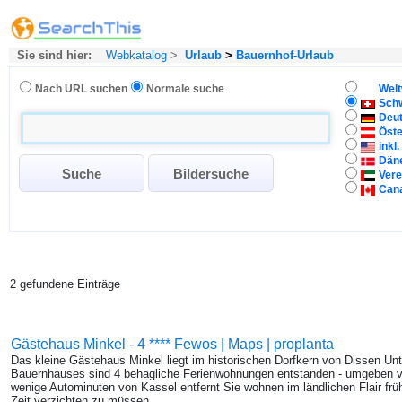
Sie sind hier:
Webkatalog
>
Urlaub
>
Bauernhof-Urlaub
Nach URL suchen
Normale suche
Welt
Sch
Deu
Öste
inkl
Dän
Vere
Can
2 gefundene Einträge
Gästehaus Minkel - 4 **** Fewos | Maps | proplanta
Das kleine Gästehaus Minkel liegt im historischen Dorfkern von Dissen 
Bauernhauses sind 4 behagliche Ferienwohnungen entstanden - umgeben v
wenige Autominuten von Kassel entfernt Sie wohnen im ländlichen Flair frü
Zeit verzichten zu müssen