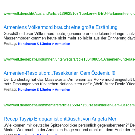
www.welt.de/politik/ausland/article139625108/Tuerkei-wirft-EU-Parlament-relig
Armeniens Völkermord braucht eine große Erzählung
Geschähe dieser Völkermord heute, generierte er eine kilometerlange Lauf
Massenmörder kommen heute nicht mehr so leicht aus der Erinnerung dav
Freitag:
Kontinente & Länder > Armenien
www.welt.de/debatte/kolumnen/unterwegs/article136408654/Armenien-und-das
Armenien-Resolution: „Tesekkürler, Cem Özdemir, fü
Der Bundestag hat das Massaker an Armeniern als Völkermord eingestuft
trotz Drohungen von türkischen Nationalisten dafür „Welt“-Autor Deniz Yüce
Freitag:
Kontinente & Länder > Armenien
www.welt.de/debatte/kommentare/article155947158/Tesekkuerler-Cem-Oezdemir
Recep Tayyip Erdogan ist enttäuscht von Angela Mer
„Wie können mir deutsche Spitzenpolitiker persönlich gegenübertreten?“ De
Merkel Wortbruch in der Armenien-Frage vor und droht mit dem Ende der F