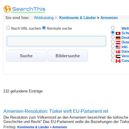
Sie sind hier:
Webkatalog
>
Kontinente & Länder
>
Armenien
Nach URL suchen
Normale suche
Welt
Sch
Deu
Öste
inkl
Dän
Vere
Can
132 gefundene Einträge
Armenien-Resolution: Türkei wirft EU-Parlament rel
Die Resolution zum Völkermord an den Armeniern bezeichnet die türkisch
Geschichte und Recht“ Das EU-Parlament wolle die Beziehungen der Türke
Freitag:
Kontinente & Länder > Armenien