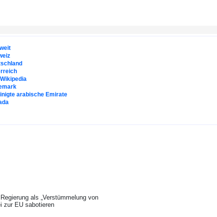
weit
weiz
tschland
rreich
. Wikipedia
emark
inigte arabische Emirate
ada
e Regierung als „Verstümmelung von
i zur EU sabotieren