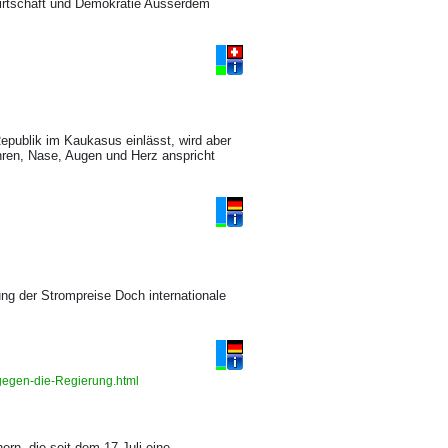
irtschaft und Demokratie Ausserdem
l
epublik im Kaukasus einlässt, wird aber
hren, Nase, Augen und Herz anspricht
ng der Strompreise Doch internationale
-gegen-die-Regierung.html
rn, die seit dem 17 Juli eine