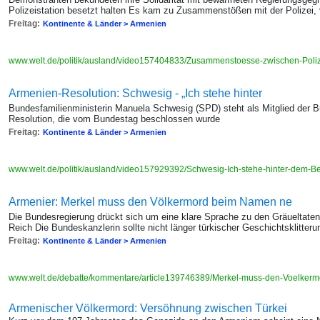
Polizeistation besetzt halten Es kam zu Zusammenstößen mit der Polizei, v
Freitag:
Kontinente & Länder > Armenien
www.welt.de/politik/ausland/video157404833/Zusammenstoesse-zwischen-Poli
Armenien-Resolution: Schwesig - „Ich stehe hinter
Bundesfamilienministerin Manuela Schwesig (SPD) steht als Mitglied der B
Resolution, die vom Bundestag beschlossen wurde
Freitag:
Kontinente & Länder > Armenien
www.welt.de/politik/ausland/video157929392/Schwesig-Ich-stehe-hinter-dem-B
Armenier: Merkel muss den Völkermord beim Namen ne
Die Bundesregierung drückt sich um eine klare Sprache zu den Gräueltate
Reich Die Bundeskanzlerin sollte nicht länger türkischer Geschichtsklitter
Freitag:
Kontinente & Länder > Armenien
www.welt.de/debatte/kommentare/article139746389/Merkel-muss-den-Voelke
Armenischer Völkermord: Versöhnung zwischen Türkei