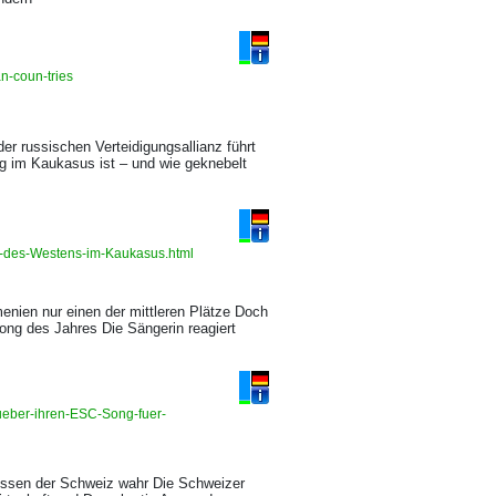
an-coun-tries
er russischen Verteidigungsallianz führt
g im Kaukasus ist – und wie geknebelt
al-des-Westens-im-Kaukasus.html
menien nur einen der mittleren Plätze Doch
Song des Jahres Die Sängerin reagiert
-ueber-ihren-ESC-Song-fuer-
eressen der Schweiz wahr Die Schweizer