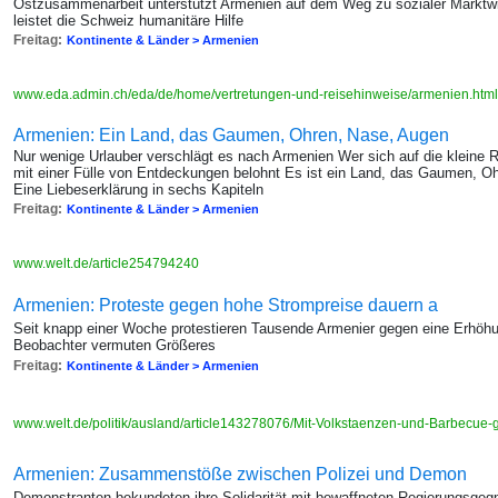
Ostzusammenarbeit unterstützt Armenien auf dem Weg zu sozialer Marktw
leistet die Schweiz humanitäre Hilfe
Freitag:
Kontinente & Länder > Armenien
www.eda.admin.ch/eda/de/home/vertretungen-und-reisehinweise/armenien.htm
Armenien: Ein Land, das Gaumen, Ohren, Nase, Augen
Nur wenige Urlauber verschlägt es nach Armenien Wer sich auf die kleine R
mit einer Fülle von Entdeckungen belohnt Es ist ein Land, das Gaumen, O
Eine Liebeserklärung in sechs Kapiteln
Freitag:
Kontinente & Länder > Armenien
www.welt.de/article254794240
Armenien: Proteste gegen hohe Strompreise dauern a
Seit knapp einer Woche protestieren Tausende Armenier gegen eine Erhöhu
Beobachter vermuten Größeres
Freitag:
Kontinente & Länder > Armenien
www.welt.de/politik/ausland/article143278076/Mit-Volkstaenzen-und-Barbecue
Armenien: Zusammenstöße zwischen Polizei und Demon
Demonstranten bekundeten ihre Solidarität mit bewaffneten Regierungsgegne