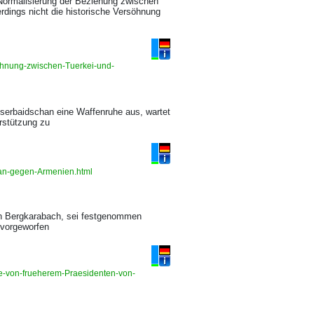
Normalisierung der Beziehung zwischen
rdings nicht die historische Versöhnung
ehnung-zwischen-Tuerkei-und-
serbaidschan eine Waffenruhe aus, wartet
rstützung zu
chan-gegen-Armenien.html
ion Bergkarabach, sei festgenommen
 vorgeworfen
e-von-frueherem-Praesidenten-von-