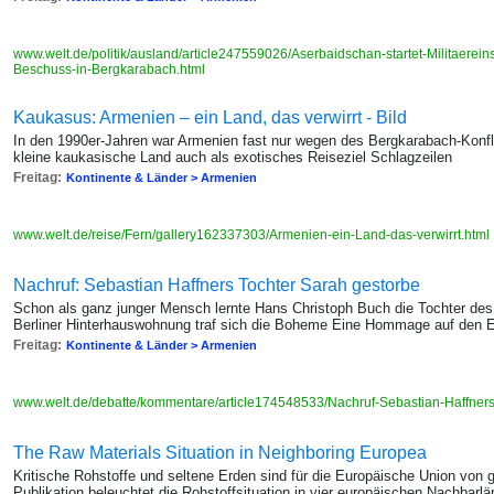
www.welt.de/politik/ausland/article247559026/Aserbaidschan-startet-Militaer
Beschuss-in-Bergkarabach.html
Kaukasus: Armenien – ein Land, das verwirrt - Bild
In den 1990er-Jahren war Armenien fast nur wegen des Bergkarabach-Konf
kleine kaukasische Land auch als exotisches Reiseziel Schlagzeilen
Freitag:
Kontinente & Länder > Armenien
www.welt.de/reise/Fern/gallery162337303/Armenien-ein-Land-das-verwirrt.html
Nachruf: Sebastian Haffners Tochter Sarah gestorbe
Schon als ganz junger Mensch lernte Hans Christoph Buch die Tochter des 
Berliner Hinterhauswohnung traf sich die Boheme Eine Hommage auf den E
Freitag:
Kontinente & Länder > Armenien
www.welt.de/debatte/kommentare/article174548533/Nachruf-Sebastian-Haffners
The Raw Materials Situation in Neighboring Europea
Kritische Rohstoffe und seltene Erden sind für die Europäische Union von 
Publikation beleuchtet die Rohstoffsituation in vier europäischen Nachbarlä