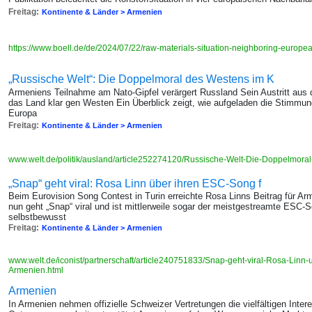
Freitag:
Kontinente & Länder > Armenien
https://www.boell.de/de/2024/07/22/raw-materials-situation-neighboring-europe
„Russische Welt“: Die Doppelmoral des Westens im K
Armeniens Teilnahme am Nato-Gipfel verärgert Russland Sein Austritt aus d
das Land klar gen Westen Ein Überblick zeigt, wie aufgeladen die Stimmun
Europa
Freitag:
Kontinente & Länder > Armenien
www.welt.de/politik/ausland/article252274120/Russische-Welt-Die-Doppelmor
„Snap“ geht viral: Rosa Linn über ihren ESC-Song f
Beim Eurovision Song Contest in Turin erreichte Rosa Linns Beitrag für Ar
nun geht „Snap“ viral und ist mittlerweile sogar der meistgestreamte ESC-
selbstbewusst
Freitag:
Kontinente & Länder > Armenien
www.welt.de/iconist/partnerschaft/article240751833/Snap-geht-viral-Rosa-Linn
Armenien.html
Armenien
In Armenien nehmen offizielle Schweizer Vertretungen die vielfältigen Int