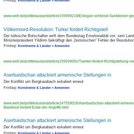
Freitag:
Kontinente & Länder > Armenien
www.welt.de/politik/ausland/article155959219/Erdogan-schliesst-Sanktionen-g
Völkermord-Resolution: Türkei fordert Richtigstell
Der türkische Botschafter wirft dem Bundestag Emotionalität vor; sein Land
Ministerpräsident Yildirim bekräftigt den „historischen“ Fehler der Resolutio
Freitag:
Kontinente & Länder > Armenien
www.welt.de/politik/ausland/article155939091/Tuerkei-fordert-Richtigstellung-
Aserbaidschan attackiert armenische Stellungen in
Der Konflikt um Bergkarabach eskaliert erneut
Freitag:
Kontinente & Länder > Armenien
www.welt.de/politik/ausland/article247559026/Aserbaidschan-attackiert-armeni
Baerbock-fordert-Ende-der-Angriffe.html
Aserbaidschan attackiert armenische Stellungen in
Der Konflikt um Bergkarabach eskaliert erneut
Freitag:
Kontinente & Länder > Armenien