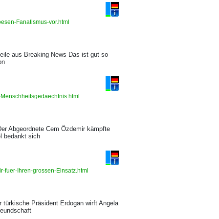
ioesen-Fanatismus-vor.html
zeile aus Breaking News Das ist gut so
on
-Menschheitsgedaechtnis.html
 Der Abgeordnete Cem Özdemir kämpfte
l bedankt sich
-fuer-Ihren-grossen-Einsatz.html
r türkische Präsident Erdogan wirft Angela
reundschaft