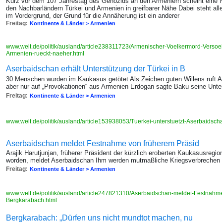
Kurz vor dem 107 Jahrestag des Genozids an den Armeniern scheint eine 
den Nachbarländern Türkei und Armenien in greifbarer Nähe Dabei steht alle
im Vordergrund, der Grund für die Annäherung ist ein anderer
Freitag:
Kontinente & Länder > Armenien
www.welt.de/politik/ausland/article238311723/Armenischer-Voelkermord-Verso
Armenien-rueckt-naeher.html
Aserbaidschan erhält Unterstützung der Türkei in B
30 Menschen wurden im Kaukasus getötet Als Zeichen guten Willens ruft A
aber nur auf „Provokationen“ aus Armenien Erdogan sagte Baku seine Unte
Freitag:
Kontinente & Länder > Armenien
www.welt.de/politik/ausland/article153938053/Tuerkei-unterstuetzt-Aserbaids
Aserbaidschan meldet Festnahme von früherem Präsid
Arajik Harutjunjan, früherer Präsident der kürzlich eroberten Kaukasusreg
worden, meldet Aserbaidschan Ihm werden mutmaßliche Kriegsverbrechen
Freitag:
Kontinente & Länder > Armenien
www.welt.de/politik/ausland/article247821310/Aserbaidschan-meldet-Festnahm
Bergkarabach.html
Bergkarabach: „Dürfen uns nicht mundtot machen, nu