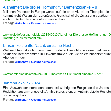
gehen.html
Alzheimer: Die große Hoffnung für Demenzkranke – u
Millionen Patienten in Europa warten auf die erste Alzheimer-Therapie, die
kommt nicht Warum der Europäische Gerichtshof die Zulassung verzögert 
auch in Deutschland eingeführt werden kann
Freitag:
Wirtschaft > Gesundheitswesen
www.welt.de/gesundheit/plus251540510/Alzheimer-Die-grosse-Hoffnung-fuer-
Hoffnung-zunichtemacht.html
Einsamkeit: Stille Nacht, einsame Nacht
Weihnachten hat sich inzwischen in vielerlei Hinsicht von seinem religiös
hektische Betriebsamkeit in Einkaufsstraßen, die vielen Weihnachtsmärkte
Abende mit der
Freitag:
Wirtschaft > Gesundheitswesen
www.aerzteblatt.de/archiv/242181/Einsamkeit-Stille-Nacht-einsame-Nacht
Jahresrückblick 2024
Eine Auswahl der interessantesten und wichtigsten Ereignisse des Jahres i
Redaktion zusammengestellt Antibiotikaresistenzen Antimikrobielle Resist
und eine globale
Freitag:
Wirtschaft > Gesundheitswesen