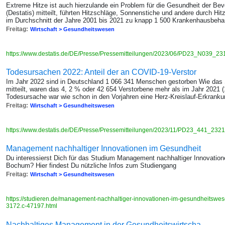
Extreme Hitze ist auch hierzulande ein Problem für die Gesundheit der Be
(Destatis) mitteilt, führten Hitzschläge, Sonnenstiche und andere durch H
im Durchschnitt der Jahre 2001 bis 2021 zu knapp 1 500 Krankenhausbehand
Freitag:
Wirtschaft > Gesundheitswesen
https://www.destatis.de/DE/Presse/Pressemitteilungen/2023/06/PD23_N039_23
Todesursachen 2022: Anteil der an COVID-19-Verstor
Im Jahr 2022 sind in Deutschland 1 066 341 Menschen gestorben Wie das 
mitteilt, waren das 4, 2 % oder 42 654 Verstorbene mehr als im Jahr 2021 (
Todesursache war wie schon in den Vorjahren eine Herz-Kreislauf-Erkrank
Freitag:
Wirtschaft > Gesundheitswesen
https://www.destatis.de/DE/Presse/Pressemitteilungen/2023/11/PD23_441_2321
Management nachhaltiger Innovationen im Gesundheit
Du interessierst Dich für das Studium Management nachhaltiger Innovati
Bochum? Hier findest Du nützliche Infos zum Studiengang
Freitag:
Wirtschaft > Gesundheitswesen
https://studieren.de/management-nachhaltiger-innovationen-im-gesundheitswese
3172.c-47197.html
Nachhaltiges Management in der Gesundheitswirtscha