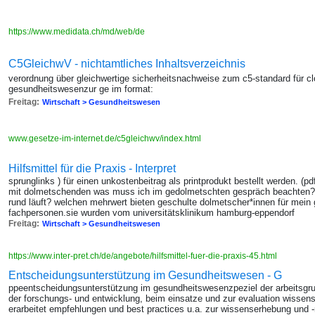
https://www.medidata.ch/md/web/de
C5GleichwV - nichtamtliches Inhaltsverzeichnis
verordnung über gleichwertige sicherheitsnachweise zum c5-standard für c
gesundheitswesenzur ge im format:
Freitag:
Wirtschaft > Gesundheitswesen
www.gesetze-im-internet.de/c5gleichwv/index.html
Hilfsmittel für die Praxis - Interpret
sprunglinks ) für einen unkostenbeitrag als printprodukt bestellt werden. (p
mit dolmetschenden was muss ich im gedolmetschten gespräch beachten? 
rund läuft? welchen mehrwert bieten geschulte dolmetscher*innen für mein 
fachpersonen.sie wurden vom universitätsklinikum hamburg-eppendorf
Freitag:
Wirtschaft > Gesundheitswesen
https://www.inter-pret.ch/de/angebote/hilfsmittel-fuer-die-praxis-45.html
Entscheidungsunterstützung im Gesundheitswesen - G
ppeentscheidungsunterstützung im gesundheitswesenzpeziel der arbeitsgrupp
der forschungs- und entwicklung, beim einsatze und zur evaluation wissens
erarbeitet empfehlungen und best practices u.a. zur wissenserhebung und -