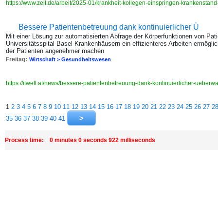
https://www.zeit.de/arbeit/2025-01/krankheit-kollegen-einspringen-krankenstand
Bessere Patientenbetreuung dank kontinuierlicher Ü
Mit einer Lösung zur automatisierten Abfrage der Körperfunktionen von Pati
Universitätsspital Basel Krankenhäusern ein effizienteres Arbeiten ermöglic
der Patienten angenehmer machen
Freitag:
Wirtschaft > Gesundheitswesen
https://itwelt.at/news/bessere-patientenbetreuung-dank-kontinuierlicher-ueber
1
2
3
4
5
6
7
8
9
10
11
12
13
14
15
16
17
18
19
20
21
22
23
24
25
26
27
2
35
36
37
38
39
40
41
Process time: 0 minutes 0 seconds 922 milliseconds