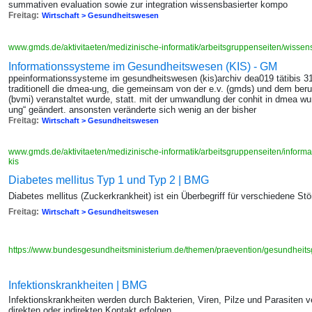
summativen evaluation sowie zur integration wissensbasierter kompo
Freitag:
Wirtschaft > Gesundheitswesen
www.gmds.de/aktivitaeten/medizinische-informatik/arbeitsgruppenseiten/wissen
Informationssysteme im Gesundheitswesen (KIS) - GM
ppeinformationssysteme im gesundheitswesen (kis)archiv dea019 tätibis 3
traditionell die dmea-ung, die gemeinsam von der e.v. (gmds) und dem beru
(bvmi) veranstaltet wurde, statt. mit der umwandlung der conhit in dmea w
ung“ geändert. ansonsten veränderte sich wenig an der bisher
Freitag:
Wirtschaft > Gesundheitswesen
www.gmds.de/aktivitaeten/medizinische-informatik/arbeitsgruppenseiten/infor
kis
Diabetes mellitus Typ 1 und Typ 2 | BMG
Diabetes mellitus (Zuckerkrankheit) ist ein Überbegriff für verschiedene S
Freitag:
Wirtschaft > Gesundheitswesen
https://www.bundesgesundheitsministerium.de/themen/praevention/gesundheits
Infektionskrankheiten | BMG
Infektionskrankheiten werden durch Bakterien, Viren, Pilze und Parasiten 
direkten oder indirekten Kontakt erfolgen