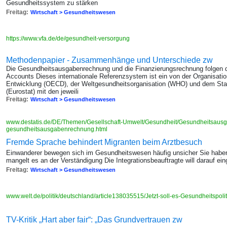
Gesundheitssystem zu stärken
Freitag:
Wirtschaft > Gesundheitswesen
https://www.vfa.de/de/gesundheit-versorgung
Methodenpapier - Zusammenhänge und Unterschiede zw
Die Gesundheitsausgabenrechnung und die Finanzierungsrechnung folgen
Accounts Dieses internationale Referenzsystem ist ein von der Organisatio
Entwicklung (OECD), der Weltgesundheitsorganisation (WHO) und dem Sta
(Eurostat) mit den jeweili
Freitag:
Wirtschaft > Gesundheitswesen
www.destatis.de/DE/Themen/Gesellschaft-Umwelt/Gesundheit/Gesundheitsaus
gesundheitsausgabenrechnung.html
Fremde Sprache behindert Migranten beim Arztbesuch
Einwanderer bewegen sich im Gesundheitswesen häufig unsicher Sie haben
mangelt es an der Verständigung Die Integrationsbeauftragte will darauf ei
Freitag:
Wirtschaft > Gesundheitswesen
www.welt.de/politik/deutschland/article138035515/Jetzt-soll-es-Gesundheitspoli
TV-Kritik „Hart aber fair“: „Das Grundvertrauen zw