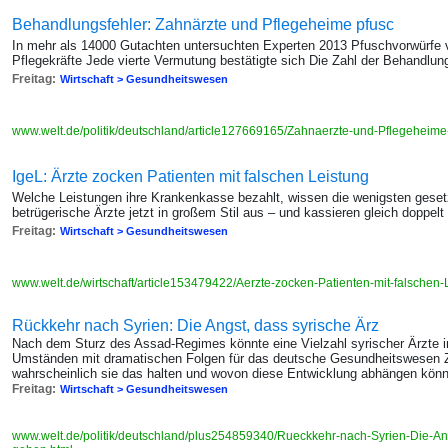
Behandlungsfehler: Zahnärzte und Pflegeheime pfusc
In mehr als 14000 Gutachten untersuchten Experten 2013 Pfuschvorwürfe 
Pflegekräfte Jede vierte Vermutung bestätigte sich Die Zahl der Behandlun
Freitag:
Wirtschaft > Gesundheitswesen
www.welt.de/politik/deutschland/article127669165/Zahnaerzte-und-Pflegeheim
IgeL: Ärzte zocken Patienten mit falschen Leistung
Welche Leistungen ihre Krankenkasse bezahlt, wissen die wenigsten geset
betrügerische Ärzte jetzt in großem Stil aus – und kassieren gleich doppelt
Freitag:
Wirtschaft > Gesundheitswesen
www.welt.de/wirtschaft/article153479422/Aerzte-zocken-Patienten-mit-falschen
Rückkehr nach Syrien: Die Angst, dass syrische Ärz
Nach dem Sturz des Assad-Regimes könnte eine Vielzahl syrischer Ärzte in
Umständen mit dramatischen Folgen für das deutsche Gesundheitswesen Zw
wahrscheinlich sie das halten und wovon diese Entwicklung abhängen könn
Freitag:
Wirtschaft > Gesundheitswesen
www.welt.de/politik/deutschland/plus254859340/Rueckkehr-nach-Syrien-Die-Ang