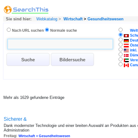
Sie sind hier:
Webkatalog
>
Wirtschaft
>
Gesundheitswesen
Nach URL suchen
Normale suche
Welt
Sch
Deu
Öste
inkl
Dän
Vere
Can
Mehr als 1629 gefundene Einträge
Sicherer &
Dank modernster Technologie und einer breiten Auswahl an Produkten aus 
Administration
Freitag:
Wirtschaft > Gesundheitswesen