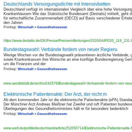
Deutschlands Versorgungsdichte mit Intensivbetten
Deutschland verfügt im internationalen Vergleich über eine hohe Versorgung
Krankenhäusern Wie das Statistische Bundesamt (Destatis) mitteilt, geht d
für wirtschaftliche Zusammenarbeit (OECD) auf Basis verschiedener Erhebu
den Jahren
Freitag:
Wirtschaft > Gesundheitswesen
https://www.destatis.de/DE/Presse/Pressemitteilungen/2020/04/PD20_119_231.
Bundestagswahl: Verbände fordern von neuer Regieru
Wenige Wochen vor der Bundestagswahl präsentieren ärztliche Verbände, g
sowie Krankenkassen ihre Wünsche an eine künftige Bundesregierung Geme
um die Finanzen und der
Freitag:
Wirtschaft > Gesundheitswesen
www.aerzteblatt.de/archiv/242576/Bundestagswahl-Verbaende-fordern-von-ne
Elektronische Patientenakte: Der Arzt, der nicht m
Ab dem kommenden Jahr ist die elektronische Patientenakte (ePA) Standard
Der Münchner Arzt Andreas Meißner hat Zweifel und ruft Patienten bundes
Überlegungen des Gesundheitsministers hält er für besonders bedenklich
Freitag:
Wirtschaft > Gesundheitswesen
www.welt.de/politik/deutschland/article252650714/Elektronische-Patientenakte-