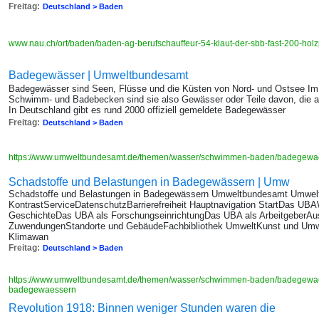
Freitag:
Deutschland > Baden
www.nau.ch/ort/baden/baden-ag-berufschauffeur-54-klaut-der-sbb-fast-200-ho
Badegewässer | Umweltbundesamt
Badegewässer sind Seen, Flüsse und die Küsten von Nord- und Ostsee Im 
Schwimm- und Badebecken sind sie also Gewässer oder Teile davon, die am
In Deutschland gibt es rund 2000 offiziell gemeldete Badegewässer
Freitag:
Deutschland > Baden
https://www.umweltbundesamt.de/themen/wasser/schwimmen-baden/badegew
Schadstoffe und Belastungen in Badegewässern | Umw
Schadstoffe und Belastungen in Badegewässern Umweltbundesamt Umwelt
KontrastServiceDatenschutzBarrierefreiheit Hauptnavigation StartDas UBA
GeschichteDas UBA als ForschungseinrichtungDas UBA als ArbeitgeberAu
ZuwendungenStandorte und GebäudeFachbibliothek UmweltKunst und Umw
Klimawan
Freitag:
Deutschland > Baden
https://www.umweltbundesamt.de/themen/wasser/schwimmen-baden/badegewaes
badegewaessern
Revolution 1918: Binnen weniger Stunden waren die