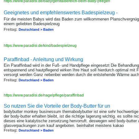
https://www.paradisi.de/baby/genitalbereich-beim-baby-pflegen
Geeignetes und empfehlenswertes Badespielzeug -
Für die meisten Babys wird das Baden zum willkommenen Planschvergnüg
einem geliebten Badespielzeug
Freitag:
Deutschland > Baden
https://www.paradisi.de/kind/badespielzeug
Paraffinbad - Anleitung und Wirkung
Ein Paraffinbad wird in der Fuß- und Handpflege eingesetzt Die Behandlung
entspannend und hautpflegend wirken Ihre Haut soll hierdurch optimal mit F
versorgt werden Ganz nebenbei werden durch die entstehende Wärme auch
Freitag:
Deutschland > Baden
https://www.paradisi.de/nagelpflege/paraffinbad
So nutzen Sie die Vorteile der Body-Butter für un
bodybutter monkey businessum themabodybutter ist eine sehr hochwertige k
der body-butter erhalten bleibt, ist die richtige lagerung wichtig. es sollte 
dieses eine katalytische zersetzung hervorruft. deswegen wird body-butter 
glasverpackungen zum kauf angeboten. beinhaltet meistens kakao
Freitag:
Deutschland > Baden