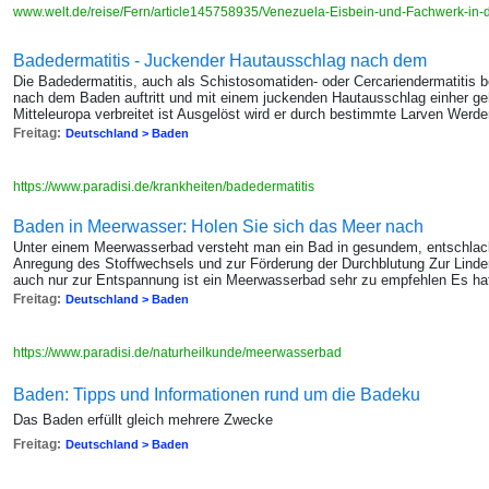
www.welt.de/reise/Fern/article145758935/Venezuela-Eisbein-und-Fachwerk-in-
Badedermatitis - Juckender Hautausschlag nach dem
Die Badedermatitis, auch als Schistosomatiden- oder Cercariendermatitis b
nach dem Baden auftritt und mit einem juckenden Hautausschlag einher g
Mitteleuropa verbreitet ist Ausgelöst wird er durch bestimmte Larven Werd
Freitag:
Deutschland > Baden
https://www.paradisi.de/krankheiten/badedermatitis
Baden in Meerwasser: Holen Sie sich das Meer nach
Unter einem Meerwasserbad versteht man ein Bad in gesundem, entschla
Anregung des Stoffwechsels und zur Förderung der Durchblutung Zur Lind
auch nur zur Entspannung ist ein Meerwasserbad sehr zu empfehlen Es hat
Freitag:
Deutschland > Baden
https://www.paradisi.de/naturheilkunde/meerwasserbad
Baden: Tipps und Informationen rund um die Badeku
Das Baden erfüllt gleich mehrere Zwecke
Freitag:
Deutschland > Baden