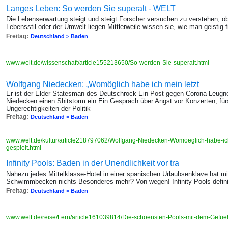
Langes Leben: So werden Sie superalt - WELT
Die Lebenserwartung steigt und steigt Forscher versuchen zu verstehen, o
Lebensstil oder der Umwelt liegen Mittlerweile wissen sie, wie man geistig fi
Freitag:
Deutschland > Baden
www.welt.de/wissenschaft/article155213650/So-werden-Sie-superalt.html
Wolfgang Niedecken: „Womöglich habe ich mein letzt
Er ist der Elder Statesman des Deutschrock Ein Post gegen Corona-Leug
Niedecken einen Shitstorm ein Ein Gespräch über Angst vor Konzerten, fü
Ungerechtigkeiten der Politik
Freitag:
Deutschland > Baden
www.welt.de/kultur/article218797062/Wolfgang-Niedecken-Womoeglich-habe-ich
gespielt.html
Infinity Pools: Baden in der Unendlichkeit vor tra
Nahezu jedes Mittelklasse-Hotel in einer spanischen Urlaubsenklave hat mit
Schwimmbecken nichts Besonderes mehr? Von wegen! Infinity Pools defini
Freitag:
Deutschland > Baden
www.welt.de/reise/Fern/article161039814/Die-schoensten-Pools-mit-dem-Gefue