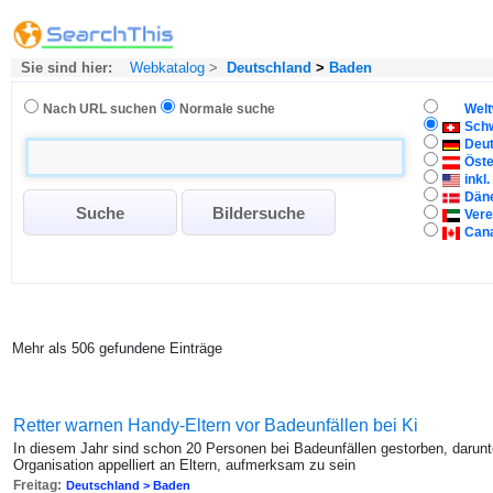
Sie sind hier:
Webkatalog
>
Deutschland
>
Baden
Nach URL suchen
Normale suche
Welt
Sch
Deu
Öste
inkl
Dän
Vere
Can
Mehr als 506 gefundene Einträge
Retter warnen Handy-Eltern vor Badeunfällen bei Ki
In diesem Jahr sind schon 20 Personen bei Badeunfällen gestorben, darun
Organisation appelliert an Eltern, aufmerksam zu sein
Freitag:
Deutschland > Baden