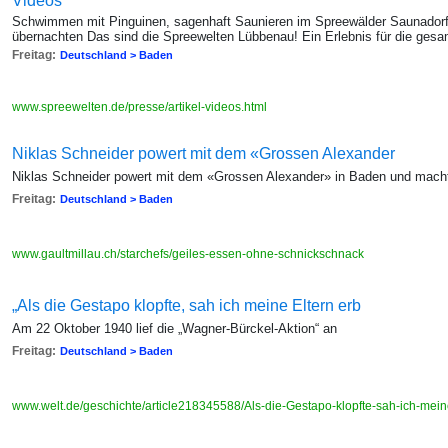
Videos
Schwimmen mit Pinguinen, sagenhaft Saunieren im Spreewälder Saunadorf
übernachten Das sind die Spreewelten Lübbenau! Ein Erlebnis für die gesa
Freitag:
Deutschland > Baden
www.spreewelten.de/presse/artikel-videos.html
Niklas Schneider powert mit dem «Grossen Alexander
Niklas Schneider powert mit dem «Grossen Alexander» in Baden und macht 
Freitag:
Deutschland > Baden
www.gaultmillau.ch/starchefs/geiles-essen-ohne-schnickschnack
„Als die Gestapo klopfte, sah ich meine Eltern erb
Am 22 Oktober 1940 lief die „Wagner-Bürckel-Aktion“ an
Freitag:
Deutschland > Baden
www.welt.de/geschichte/article218345588/Als-die-Gestapo-klopfte-sah-ich-mein