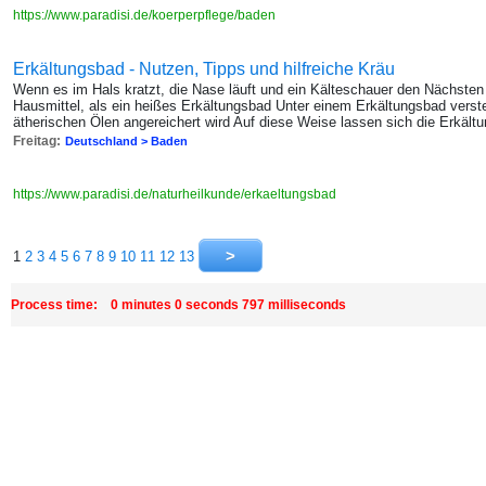
https://www.paradisi.de/koerperpflege/baden
Erkältungsbad - Nutzen, Tipps und hilfreiche Kräu
Wenn es im Hals kratzt, die Nase läuft und ein Kälteschauer den Nächsten 
Hausmittel, als ein heißes Erkältungsbad Unter einem Erkältungsbad verst
ätherischen Ölen angereichert wird Auf diese Weise lassen sich die Erkält
Freitag:
Deutschland > Baden
https://www.paradisi.de/naturheilkunde/erkaeltungsbad
1
2
3
4
5
6
7
8
9
10
11
12
13
Process time: 0 minutes 0 seconds 797 milliseconds