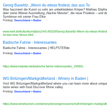
Georg Baselitz: „Wenn du etwas findest, das aus To
Was fasziniert die Kunst so sehr am unbekleideten Körper? Mathias Döpfne
über seine Wiener Ausstellung „Nackte Meister“, die neue Prüderie – und d
Symbiose mit seiner Frau Elke
Freitag:
Deutschland > Baden
www.welt.de/kultur/kunst/plus244145029/Georg-Baselitz-Wenn-du-etwas-findest
ist-das-eine-Venus.html
Badische Fahne - Interessantes
Badische Fahne - Interessantes | HELPSTERde
Freitag:
Deutschland > Baden
https://www.helpster.de/badische-fahne-interessantes_195861
WG Britzingen/Markgräflerland - Winery in Baden |
Visit WG Britzingen/Markgräflerland where you can learn more about uniqu
taste wines with food Discover Rhine valley
Freitag:
Deutschland > Baden
https://www.winetourism.com/winery/winzergenossenschaft-britzingen-markgraf