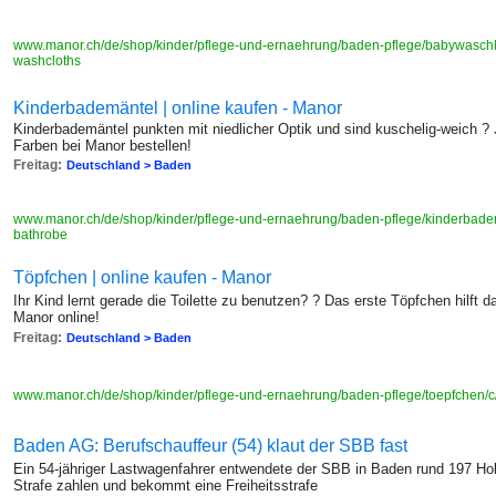
www.manor.ch/de/shop/kinder/pflege-und-ernaehrung/baden-pflege/babywaschla
washcloths
Kinderbademäntel | online kaufen - Manor
Kinderbademäntel punkten mit niedlicher Optik und sind kuschelig-weich ? J
Farben bei Manor bestellen!
Freitag:
Deutschland > Baden
www.manor.ch/de/shop/kinder/pflege-und-ernaehrung/baden-pflege/kinderbadem
bathrobe
Töpfchen | online kaufen - Manor
Ihr Kind lernt gerade die Toilette zu benutzen? ? Das erste Töpfchen hilft 
Manor online!
Freitag:
Deutschland > Baden
www.manor.ch/de/shop/kinder/pflege-und-ernaehrung/baden-pflege/toepfchen/c/k
Baden AG: Berufschauffeur (54) klaut der SBB fast
Ein 54-jähriger Lastwagenfahrer entwendete der SBB in Baden rund 197 H
Strafe zahlen und bekommt eine Freiheitsstrafe