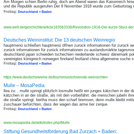
Am Morgen schien Berlin ruhig, doch am Abend waren das Kaiserreich hinw
und die Republik ausgerufen Der 9 November 1918 wurde zum Geburtstag 
Freitag:
Deutschland > Baden
www.welt.de/geschichte/article183563336/Revolution-1918-Der-kurze-Sturz-der
Deutsches Weininstitut: Die 13 deutschen Weinregio
hauptmenü schließen hauptmenü öffnen zurück informationen für zurück we
zurück informationen für zurück informationen zu auslandsmärkte tages
deutschland japan schweden tschechien niederlande schweiz dänemark pol
vereinigtes königreich norwegen finnland festland china allgemeine suche s
Freitag:
Deutschland > Baden
https://www.deutscheweine.de/tourismus/schoenste-weinsichten
Mulle – MosaPedia
llea zu: , mulle springt plötzlich losmulle heißt ein junges kätzchen in der
kätzchen in an der straße, als mit den vorbeifährt. die menschen jubeln ihne
die straße springt. bertha muss den scharf bremsen, denn mulle bleibt mitte
zuschauer befürchten, dass der wagen das arme tier zerque
Freitag:
Deutschland > Baden
www.mosapedia.de/wiki/index.php/Mulle
Stiftung Gesundheitsförderung Bad Zurzach + Baden: