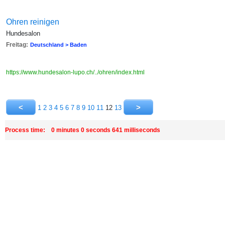
Ohren reinigen
Hundesalon
Freitag:
Deutschland > Baden
https://www.hundesalon-lupo.ch/../ohren/index.html
1
2
3
4
5
6
7
8
9
10
11
12
13
Process time: 0 minutes 0 seconds 641 milliseconds