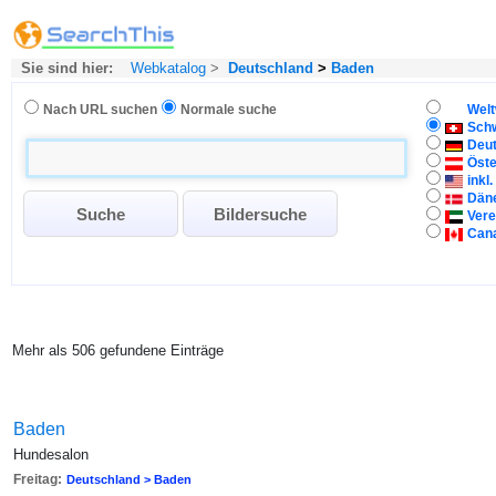
Sie sind hier:
Webkatalog
>
Deutschland
>
Baden
Nach URL suchen
Normale suche
Welt
Sch
Deu
Öste
inkl
Dän
Vere
Can
Mehr als 506 gefundene Einträge
Baden
Hundesalon
Freitag:
Deutschland > Baden