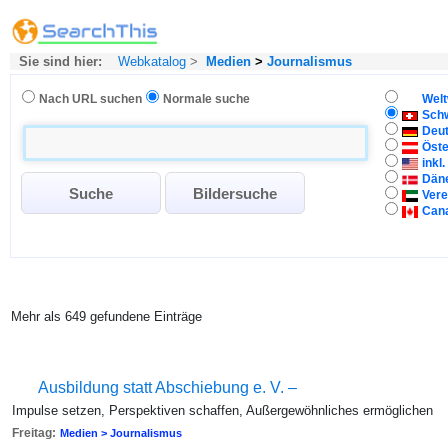
Sie sind hier:
Webkatalog
>
Medien
>
Journalismus
Nach URL suchen
Normale suche
Welt
Sch
Deu
Öste
inkl
Dän
Vere
Can
Mehr als 649 gefundene Einträge
Ausbildung statt Abschiebung e. V. –
Impulse setzen, Perspektiven schaffen, Außergewöhnliches ermöglichen
Freitag:
Medien > Journalismus