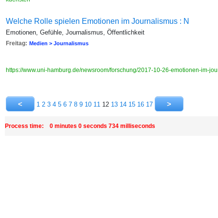
Welche Rolle spielen Emotionen im Journalismus : N
Emotionen, Gefühle, Journalismus, Öffentlichkeit
Freitag:
Medien > Journalismus
https://www.uni-hamburg.de/newsroom/forschung/2017-10-26-emotionen-im-jou
1
2
3
4
5
6
7
8
9
10
11
12
13
14
15
16
17
Process time: 0 minutes 0 seconds 734 milliseconds