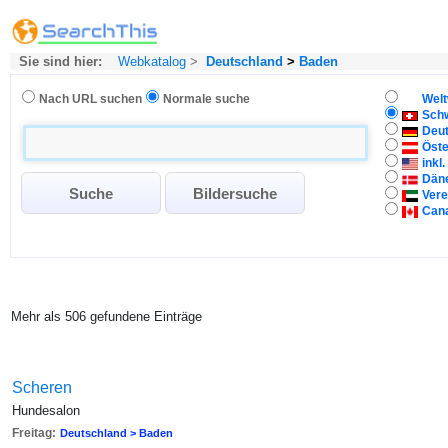
Sie sind hier:
Webkatalog
>
Deutschland
>
Baden
Nach URL suchen
Normale suche
Welt
Sch
Deu
Öste
inkl
Dän
Vere
Can
Mehr als 506 gefundene Einträge
Scheren
Hundesalon
Freitag:
Deutschland > Baden