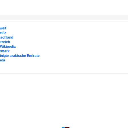
weit
weiz
tschland
rreich
. Wikipedia
emark
inigte arabische Emirate
ada