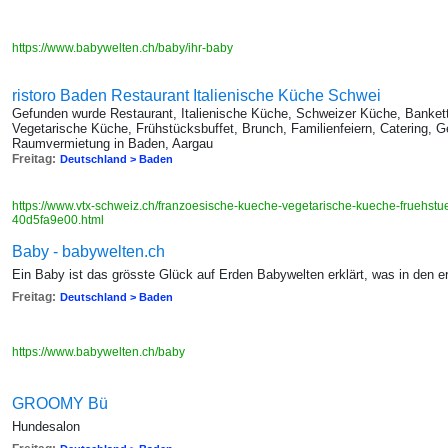
https://www.babywelten.ch/baby/ihr-baby
ristoro Baden Restaurant Italienische Küche Schwei
Gefunden wurde Restaurant, Italienische Küche, Schweizer Küche, Bankett
Vegetarische Küche, Frühstücksbuffet, Brunch, Familienfeiern, Catering, 
Raumvermietung in Baden, Aargau
Freitag:
Deutschland > Baden
https://www.vtx-schweiz.ch/franzoesische-kueche-vegetarische-kueche-fruehstu
40d5fa9e00.html
Baby - babywelten.ch
Ein Baby ist das grösste Glück auf Erden Babywelten erklärt, was in den e
Freitag:
Deutschland > Baden
https://www.babywelten.ch/baby
GROOMY Bü
Hundesalon