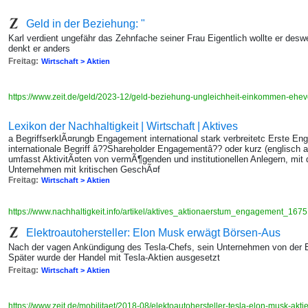
Geld in der Beziehung: "
Karl verdient ungefähr das Zehnfache seiner Frau Eigentlich wollte er des
denkt er anders
Freitag:
Wirtschaft > Aktien
https://www.zeit.de/geld/2023-12/geld-beziehung-ungleichheit-einkommen-ehev
Lexikon der Nachhaltigkeit | Wirtschaft | Aktives
a BegriffserklÃ¤rungb Engagement international stark verbreitetc Erste 
internationale Begriff â??Shareholder Engagementâ?? oder kurz (englisc
umfasst AktivitÃ¤ten von vermÃ¶genden und institutionellen Anlegern, mit 
Unternehmen mit kritischen GeschÃ¤f
Freitag:
Wirtschaft > Aktien
https://www.nachhaltigkeit.info/artikel/aktives_aktionaerstum_engagement_167
Elektroautohersteller: Elon Musk erwägt Börsen-Aus
Nach der vagen Ankündigung des Tesla-Chefs, sein Unternehmen von der B
Später wurde der Handel mit Tesla-Aktien ausgesetzt
Freitag:
Wirtschaft > Aktien
https://www.zeit.de/mobilitaet/2018-08/elektoautohersteller-tesla-elon-musk-akti