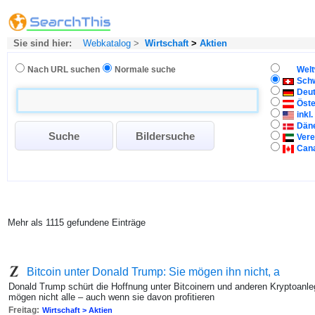
Sie sind hier:
Webkatalog
>
Wirtschaft
>
Aktien
Nach URL suchen
Normale suche
Welt
Sch
Deu
Öste
inkl
Dän
Vere
Can
Mehr als 1115 gefundene Einträge
Bitcoin unter Donald Trump: Sie mögen ihn nicht, a
Donald Trump schürt die Hoffnung unter Bitcoinern und anderen Kryptoanleg
mögen nicht alle – auch wenn sie davon profitieren
Freitag:
Wirtschaft > Aktien