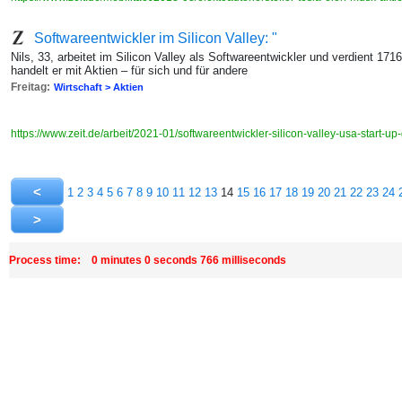
Softwareentwickler im Silicon Valley: "
Nils, 33, arbeitet im Silicon Valley als Softwareentwickler und verdient 171
handelt er mit Aktien – für sich und für andere
Freitag:
Wirtschaft > Aktien
https://www.zeit.de/arbeit/2021-01/softwareentwickler-silicon-valley-usa-start-up
1
2
3
4
5
6
7
8
9
10
11
12
13
14
15
16
17
18
19
20
21
22
23
24
Process time: 0 minutes 0 seconds 766 milliseconds