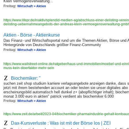
Klein Vermögensverwaltung…
Freitag:
Wirtschaft > Aktien
https://www.lifepr.de/inaktiv/splendid-medien-ag/abschluss-einer-delisting-ve
delisting-uebernahmeangebots-der-andreas-klein-vermoegensverwaltung-gmb
Aktien - Börse - Aktienkurse
Das Finanz- und Wirtschaftsportal rund um die Themen Aktien, Börse und 
Hintergründe von Deutschlands größter Finanz-Community
Freitag:
Wirtschaft > Aktien
https://www.wallstreet-online.de/ratgeber/haus-und-immobilien/moebel-und-ein
muss-kein-stoerfaktor-mehr-sein
Biochemiker: "
suchen zeit shop studium karriere verlagsangebote anzeigen danke, dass si
jetzt mit ihrem bestehenden account an oder testen sie unser digitales abo 
erscheinungsbild automatisch hell dunkel z+ (abopflichtiger inhalt); biochem
monat 3.000 euro in aktien" patrick verdient als biochemiker 6.000
Freitag:
Wirtschaft > Aktien
https://www.zeit.de/arbeit/2023-04/biochemiker-pharmaindustrie-gehalt-kontoa
Dax-Kursverluste : Was ist mit der Börse los | ZEI