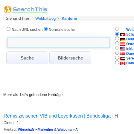
Sie sind hier:
Webkatalog
>
Kantone
Nach URL suchen
Normale suche
Welt
Sch
Deu
Öste
inkl
Dän
Vere
Can
Mehr als 1525 gefundene Einträge
Remis zwischen VfB und Leverkusen | Bundesliga - H
Dieses 1
Freitag:
Wirtschaft > Marketing & Werbung > A