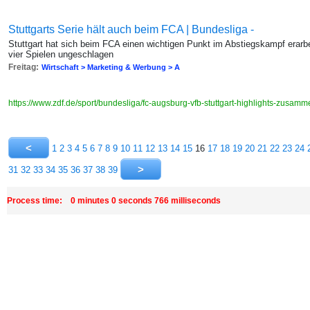
Stuttgarts Serie hält auch beim FCA | Bundesliga -
Stuttgart hat sich beim FCA einen wichtigen Punkt im Abstiegskampf erarbei
vier Spielen ungeschlagen
Freitag:
Wirtschaft > Marketing & Werbung > A
https://www.zdf.de/sport/bundesliga/fc-augsburg-vfb-stuttgart-highlights-zusa
1
2
3
4
5
6
7
8
9
10
11
12
13
14
15
16
17
18
19
20
21
22
23
24
31
32
33
34
35
36
37
38
39
Process time: 0 minutes 0 seconds 766 milliseconds