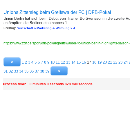
Unions Zittersieg beim Greifswalder FC | DFB-Pokal
Union Berlin hat sich beim Debüt von Trainer Bo Svensson in die zweite 
erkämpften die Berliner ein knappes 1
Freitag:
Wirtschaft > Marketing & Werbung > A
https://www.zdf.de/sport/dfb-pokal/greifswalder-fc-union-berlin-highlights-sa
1
2
3
4
5
6
7
8
9
10
11
12
13
14
15
16
17
18
19
20
21
22
23
24
31
32
33
34
35
36
37
38
39
Process time: 0 minutes 0 seconds 828 milliseconds