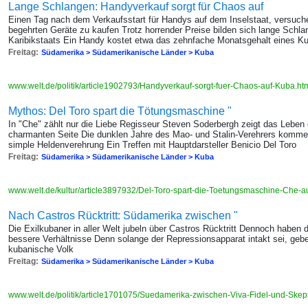
Lange Schlangen: Handyverkauf sorgt für Chaos auf
Einen Tag nach dem Verkaufsstart für Handys auf dem Inselstaat, versuc
begehrten Geräte zu kaufen Trotz horrender Preise bilden sich lange Schl
Karibikstaats Ein Handy kostet etwa das zehnfache Monatsgehalt eines K
Freitag:
Südamerika > Südamerikanische Länder > Kuba
www.welt.de/politik/article1902793/Handyverkauf-sorgt-fuer-Chaos-auf-Kuba.ht
Mythos: Del Toro spart die Tötungsmaschine "
In "Che" zählt nur die Liebe Regisseur Steven Soderbergh zeigt das Leben
charmanten Seite Die dunklen Jahre des Mao- und Stalin-Verehrers kommen 
simple Heldenverehrung Ein Treffen mit Hauptdarsteller Benicio Del Toro
Freitag:
Südamerika > Südamerikanische Länder > Kuba
www.welt.de/kultur/article3897932/Del-Toro-spart-die-Toetungsmaschine-Che-a
Nach Castros Rücktritt: Südamerika zwischen "
Die Exilkubaner in aller Welt jubeln über Castros Rücktritt Dennoch haben 
bessere Verhältnisse Denn solange der Repressionsapparat intakt sei, gebe
kubanische Volk
Freitag:
Südamerika > Südamerikanische Länder > Kuba
www.welt.de/politik/article1701075/Suedamerika-zwischen-Viva-Fidel-und-Skep