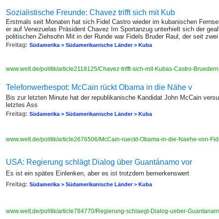
Sozialistische Freunde: Chavez trifft sich mit Kub
Erstmals seit Monaten hat sich Fidel Castro wieder im kubanischen Fernse
er auf Venezuelas Präsident Chavez Im Sportanzug unterhielt sich der geal
politischen Ziehsohn Mit in der Runde war Fidels Bruder Raul, der seit zwe
Freitag:
Südamerika > Südamerikanische Länder > Kuba
www.welt.de/politik/article2118125/Chavez-trifft-sich-mit-Kubas-Castro-Brueder
Telefonwerbespot: McCain rückt Obama in die Nähe v
Bis zur letzten Minute hat der republikanische Kandidat John McCain versu
letztes Ass
Freitag:
Südamerika > Südamerikanische Länder > Kuba
www.welt.de/politik/article2676506/McCain-rueckt-Obama-in-die-Naehe-von-Fid
USA: Regierung schlägt Dialog über Guantánamo vor
Es ist ein spätes Einlenken, aber es ist trotzdem bemerkenswert
Freitag:
Südamerika > Südamerikanische Länder > Kuba
www.welt.de/politik/article784770/Regierung-schlaegt-Dialog-ueber-Guantanam