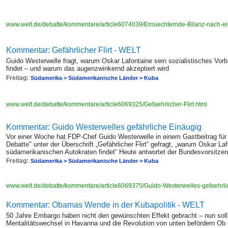
www.welt.de/debatte/kommentare/article6074039/Ernuechternde-Bilanz-nach-e
Kommentar: Gefährlicher Flirt - WELT
Guido Westerwelle fragt, warum Oskar Lafontaine sein sozialistisches Vorb
findet – und warum das augenzwinkernd akzeptiert wird
Freitag:
Südamerika > Südamerikanische Länder > Kuba
www.welt.de/debatte/kommentare/article6069325/Gefaehrlicher-Flirt.html
Kommentar: Guido Westerwelles gefährliche Einäugig
Vor einer Woche hat FDP-Chef Guido Westerwelle in einem Gastbeitrag für
Debatte" unter der Überschrift „Gefährlicher Flirt“ gefragt, „warum Oskar Laf
südamerikanischen Autokraten findet“ Heute antwortet der Bundesvorsitzen
Freitag:
Südamerika > Südamerikanische Länder > Kuba
www.welt.de/debatte/kommentare/article6069375/Guido-Westerwelles-gefaehrli
Kommentar: Obamas Wende in der Kubapolitik - WELT
50 Jahre Embargo haben nicht den gewünschten Effekt gebracht – nun soll 
Mentalitätswechsel in Havanna und die Revolution von unten befördern Ob d