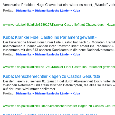
Venezuelas Präsident Hugo Chavez hat ein, wie er es nennt, „Wunder" ver
Freitag:
Südamerika > Südamerikanische Länder > Kuba
www.welt.de/politik/article3289157/Kranker-Castro-lief-laut-Chavez-durch-Hav
Kuba: Kranker Fidel Castro ins Parlament gewählt -
Der kubanische Revolutionsführer Fidel Castro hat nach 17 Monaten Krankh
übernommen Kubaner wählten ihren "maximo lider" erneut ins Parlament Au
zusammen mit den 613 anderen Kandidaten in die neue Nationalversammlu
Freitag:
Südamerika > Südamerikanische Länder > Kuba
www.welt.de/politik/article1581260/Kranker-Fidel-Castro-ins-Parlament-gewaehl
Kuba: Menschenrechtler klagen zu Castros Geburtsta
Bei den Feiern zu seinem 81 glänzt Fidel durch Abwesenheit Doch hinter d
zwischen Reformern und stalinistischen Betonköpfen, die alles so lassen 
auf der Insel wird immer schlimmer
Freitag:
Südamerika > Südamerikanische Länder > Kuba
www.welt.de/politik/article1104564/Menschenrechtler-klagen-zu-Castros-Geburt