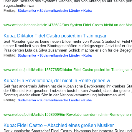
über den Bestand des Systems wachen, das von Anfang an auf seinen per
zugeschnitten war
Freitag:
Südamerika > Südamerikanische Länder > Kuba
www.welt.de/debatte/article1473682/Das-System-Fidel-Castro-bleibt-an-der-Ma
Kuba: Diktator Fidel Castro posiert im Trainingsan
Seit Monaten gab es keine neuen Bilder mehr von Kubas Staatschef Fidel 
seiner Krankheit von den Staatsgeschäften zurückgezogen Jetzt traf er üb
Präsidenten Lula da Silva zusammen Schick machte er sich für die Begegn
Freitag:
Südamerika > Südamerikanische Länder > Kuba
www.welt.de/politik/article1557765/Diktator-Fidel-Castro-posiert-im-Trainingsan
Kuba: Ein Revolutionär, der nicht in Rente gehen w
Seit fast anderthalb Jahren hat die kubanische Bevölkerung ihr krankes Sta
der Öffentlichkeit gesehen Trotzdem besteht kein Zweifel, dass der greise
Sonntag wieder einen Sitz in der Nationalversammlung bekommen wird
Freitag:
Südamerika > Südamerikanische Länder > Kuba
www.welt.de/politik/article1568909/Ein-Revolutionaer-der-nicht-in-Rente-gehen-
Kuba: Fidel Castro – Abschied eines großen Musiker
Der kubanische Staatschef Fidel Castro, Havannas berühmteste Ruine und be