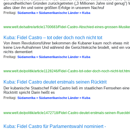
gesundheitlichen Gründen zurückgetreten („3 Millionen Jahre sind genug") 
alles über ihn und seine größten Erfolge in unserem Nachruf
Freitag:
Südamerika > Südamerikanische Länder > Kuba
www.welt.de/satire/article1700683/Fidel-Castro-Abschied-eines-grossen-Musike
Kuba: Fidel Castro – tot oder doch noch nicht tot
Von ihrem Revolutionsführer bekommen die Kubaner kaum noch etwas mit 
keine Live-Aufnahmen Und während die Gerüchteküche brodelt, wird ein von i
nichts dementiert
Freitag:
Südamerika > Südamerikanische Länder > Kuba
www.welt.de/politik/article1128246/Fidel-Castro-tot-oder-doch-noch-nicht-tot.htm
Kuba: Fidel Castro deutet erstmals seinen Rücktrit
Der kubanische Staatschef Fidel Castro ließ im staatlichen Fernsehen eine 
Rücktritt spricht Darin heißt es
Freitag:
Südamerika > Südamerikanische Länder > Kuba
www.welt.de/politik/article1472718/Fidel-Castro-deutet-erstmals-seinen-Ruecktri
Kuba: Fidel Castro für Parlamentswahl nominiert -