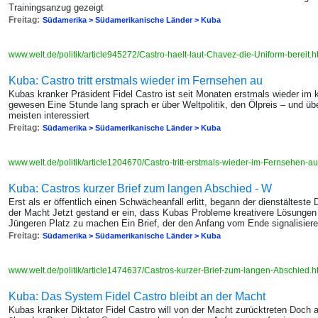
Trainingsanzug gezeigt
Freitag:
Südamerika > Südamerikanische Länder > Kuba
www.welt.de/politik/article945272/Castro-haelt-laut-Chavez-die-Uniform-bereit.
Kuba: Castro tritt erstmals wieder im Fernsehen au
Kubas kranker Präsident Fidel Castro ist seit Monaten erstmals wieder im
gewesen Eine Stunde lang sprach er über Weltpolitik, den Ölpreis – und 
meisten interessiert
Freitag:
Südamerika > Südamerikanische Länder > Kuba
www.welt.de/politik/article1204670/Castro-tritt-erstmals-wieder-im-Fernsehen-au
Kuba: Castros kurzer Brief zum langen Abschied - W
Erst als er öffentlich einen Schwächeanfall erlitt, begann der dienstälteste
der Macht Jetzt gestand er ein, dass Kubas Probleme kreativere Lösungen 
Jüngeren Platz zu machen Ein Brief, der den Anfang vom Ende signalisier
Freitag:
Südamerika > Südamerikanische Länder > Kuba
www.welt.de/politik/article1474637/Castros-kurzer-Brief-zum-langen-Abschied.
Kuba: Das System Fidel Castro bleibt an der Macht
Kubas kranker Diktator Fidel Castro will von der Macht zurücktreten Doch 