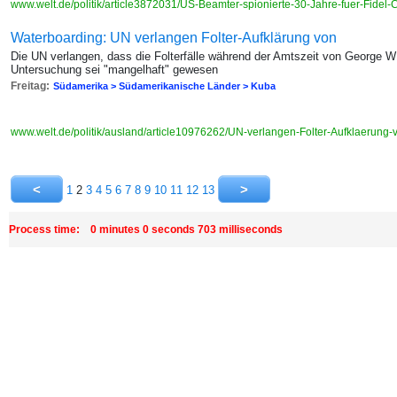
www.welt.de/politik/article3872031/US-Beamter-spionierte-30-Jahre-fuer-Fidel-
Waterboarding: UN verlangen Folter-Aufklärung von
Die UN verlangen, dass die Folterfälle während der Amtszeit von George W
Untersuchung sei "mangelhaft" gewesen
Freitag:
Südamerika > Südamerikanische Länder > Kuba
www.welt.de/politik/ausland/article10976262/UN-verlangen-Folter-Aufklaerung
1
2
3
4
5
6
7
8
9
10
11
12
13
Process time: 0 minutes 0 seconds 703 milliseconds