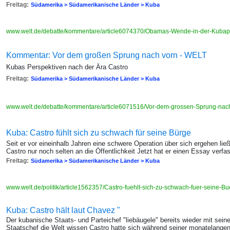
Freitag:
Südamerika > Südamerikanische Länder > Kuba
www.welt.de/debatte/kommentare/article6074370/Obamas-Wende-in-der-Kubapo
Kommentar: Vor dem großen Sprung nach vorn - WELT
Kubas Perspektiven nach der Ära Castro
Freitag:
Südamerika > Südamerikanische Länder > Kuba
www.welt.de/debatte/kommentare/article6071516/Vor-dem-grossen-Sprung-nac
Kuba: Castro fühlt sich zu schwach für seine Bürge
Seit er vor eineinhalb Jahren eine schwere Operation über sich ergehen lie
Castro nur noch selten an die Öffentlichkeit Jetzt hat er einen Essay verfas
Freitag:
Südamerika > Südamerikanische Länder > Kuba
www.welt.de/politik/article1562357/Castro-fuehlt-sich-zu-schwach-fuer-seine-Bu
Kuba: Castro hält laut Chavez "
Der kubanische Staats- und Parteichef "liebäugele" bereits wieder mit sein
Staatschef die Welt wissen Castro hatte sich während seiner monatelange