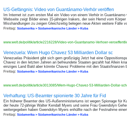
US-Gefängnis: Video von Guantánamo-Verhör veröffen
Im Internet ist zum ersten Mal ein Video von einem Verhör in Guantánamo 
Webseite zeigt Bilder eines 15-jährigen Irakers, der sein Hemd vom Körper
Misshandlungen zu zeigen Gleichzeitig belegen neue Akten weitere Fälle vo
Freitag:
Südamerika > Südamerikanische Länder > Kuba
www.welt.de/politik/article2216228/Video-von-Guantanamo-Verhoer-veroeffentli
Venezuela: Wem Hugo Chavez 53 Milliarden Dollar sc
Venezuelas Präsident gibt sich gern großzügig Jetzt hat eine Oppositionsp
Chavez in den letzten Jahren an befreundete Staaten gezahlt hat Allein kn
einziges Land Bald aber könnte Chavez Probleme mit den Staatsfinanze
Freitag:
Südamerika > Südamerikanische Länder > Kuba
www.welt.de/politik/article3013085/Wem-Hugo-Chavez-53-Milliarden-Dollar-sch
Verhaftung: US-Beamter spionierte 30 Jahre für Fid
Ein früherer Beamter des US-Außenministeriums ist wegen Spionage für Ku
der heute 72-jährige Walter Kendall Myers und seine Frau Gwendolyn Geh
weitergegeben haben Gwendolyn Myers enhüllte nach der Festnahme einen
Freitag:
Südamerika > Südamerikanische Länder > Kuba