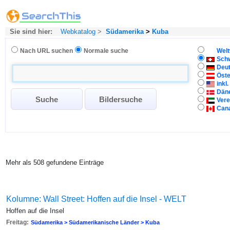
Sie sind hier:
Webkatalog
>
Südamerika
>
Kuba
Nach URL suchen
Normale suche
Welt
Sch
Deu
Öste
inkl
Dän
Vere
Can
Mehr als 508 gefundene Einträge
Kolumne: Wall Street: Hoffen auf die Insel - WELT
Hoffen auf die Insel
Freitag:
Südamerika > Südamerikanische Länder > Kuba