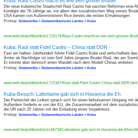
Kuba: Raúl Castro macht es wie sein großer Bruder
Der neue kubanische Staatschef Raúl Castro hat raschen Reformen eine Abs
kündigte der 76-Jährige an, vor allem den sozialistischen Weg seines Brud
USA kamen von Außenministerin Rice bereits die ersten Ermahnungen
Freitag:
Südamerika > Südamerikanische Länder > Kuba
www.welt.de/politik/article1720176/Raul-Castro-macht-es-wie-sein-grosser-Brud
Kuba: Raúl statt Fidel Castro – China statt DDR -
Fast ein halbes Jahrhundert führte Fidel Castro Kuba und wirtschaftete das
Ämter ab Nachfolger ist sein fünf Jahre jüngerer Bruder Raúl, der am Sonnt
Er könnte aber dennoch einen Wandel nach dem Modell Chinas einleiten
Freitag:
Südamerika > Südamerikanische Länder > Kuba
www.welt.de/politik/article1715387/Raul-statt-Fidel-Castro-China-statt-DDR.htm
Kuba-Besuch: Lafontaine gab sich in Havanna die Eh
Der Parteichef der Linken sprach sich für einen behutsamen Umgang mit
Außerdem forderte er von der EU, die Zusammenarbeit mit dem sozialistisc
die UN nach 20 Jahren mit der Einladung eines Inspekteurs
Freitag:
Südamerika > Südamerikanische Länder > Kuba
www.welt.de/politik/article1148738/Lafontaine-gab-sich-in-Havanna-die-Ehre.ht