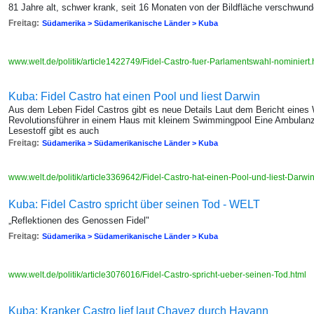
81 Jahre alt, schwer krank, seit 16 Monaten von der Bildfläche verschwun
Freitag:
Südamerika > Südamerikanische Länder > Kuba
www.welt.de/politik/article1422749/Fidel-Castro-fuer-Parlamentswahl-nominiert
Kuba: Fidel Castro hat einen Pool und liest Darwin
Aus dem Leben Fidel Castros gibt es neue Details Laut dem Bericht eines 
Revolutionsführer in einem Haus mit kleinem Swimmingpool Eine Ambulanz f
Lesestoff gibt es auch
Freitag:
Südamerika > Südamerikanische Länder > Kuba
www.welt.de/politik/article3369642/Fidel-Castro-hat-einen-Pool-und-liest-Darwi
Kuba: Fidel Castro spricht über seinen Tod - WELT
„Reflektionen des Genossen Fidel"
Freitag:
Südamerika > Südamerikanische Länder > Kuba
www.welt.de/politik/article3076016/Fidel-Castro-spricht-ueber-seinen-Tod.html
Kuba: Kranker Castro lief laut Chavez durch Havann