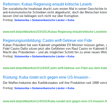
Reformen: Kubas Regierung erlaubt kritische Leserb
Der sozialistische Inselstaat druckt zum ersten Mal in seiner Geschichte k
anti-kommunistische Schreiben nicht abgedruckt, doch die Menschen können
lassen Und sie beklagen sich nicht nur über Korruption
Freitag:
Südamerika > Südamerikanische Länder > Kuba
www.welt.de/politik/article2034301/Kubas-Regierung-erlaubt-kritische-Leserbrie
Regierungsumbildung: Castro wirft Getreue von Fide
Kubas Präsident hat sein Kabinett umgebildet Elf Minister müssen gehen, 
Fidel Castro Dafür sitzen jetzt alte Gefährten von Raul Castro im Kabinett
Macht des Präsidenten – und als möglichen Schritt hin zu einer neuen Wirts
Freitag:
Südamerika > Südamerikanische Länder > Kuba
www.welt.de/politik/article3311845/Castro-wirft-Getreue-von-Fidel-aus-dem-Kabi
Rüstung: Kuba rüstet sich gegen eine US-Invasion -
Die Waffen-Industrie des Karibikstaates soll ihre Produktion seit 1998 verv
Freitag:
Südamerika > Südamerikanische Länder > Kuba
www.welt.de/politik/article1140342/Kuba-ruestet-sich-gegen-eine-US-Invasion.