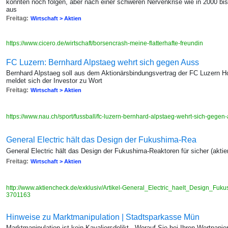
könnten noch folgen, aber nach einer schweren Nervenkrise wie in 2000 bis
aus
Freitag:
Wirtschaft > Aktien
https://www.cicero.de/wirtschaft/borsencrash-meine-flatterhafte-freundin
FC Luzern: Bernhard Alpstaeg wehrt sich gegen Auss
Bernhard Alpstaeg soll aus dem Aktionärsbindungsvertrag der FC Luzern 
meldet sich der Investor zu Wort
Freitag:
Wirtschaft > Aktien
https://www.nau.ch/sport/fussball/fc-luzern-bernhard-alpstaeg-wehrt-sich-geg
General Electric hält das Design der Fukushima-Rea
General Electric hält das Design der Fukushima-Reaktoren für sicher (ak
Freitag:
Wirtschaft > Aktien
http://www.aktiencheck.de/exklusiv/Artikel-General_Electric_haelt_Design_Fuk
3701163
Hinweise zu Marktmanipulation | Stadtsparkasse Mün
Marktmanipulation ist kein Kavaliersdelikt · Worauf Sie bei Ihren Wertpapie