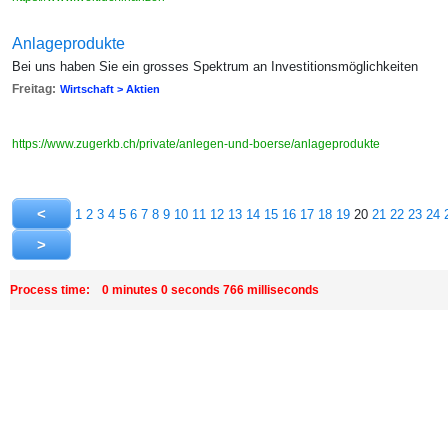
Anlageprodukte
Bei uns haben Sie ein grosses Spektrum an Investitionsmöglichkeiten
Freitag:
Wirtschaft > Aktien
https://www.zugerkb.ch/private/anlegen-und-boerse/anlageprodukte
1
2
3
4
5
6
7
8
9
10
11
12
13
14
15
16
17
18
19
20
21
22
23
24
Process time: 0 minutes 0 seconds 766 milliseconds