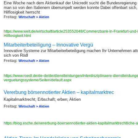
Eine Woche nach dem Aktienkauf der Unicredit sucht die Bundesregierung 
man so von den Italienern überrumpelt werden konnte Dabei offenbart sich, 
Hilflosigkeit herrscht
Freitag:
Wirtschaft > Aktien
https://www.welt.de/wirtschaft/article253552048/Commerzbank-In-Frankfurt-und-
Hilflosigkeit.html
Mitarbeiterbeteiligung – Innovative Vergü
Innovative Systeme zur Mitarbeiterbeteiligung machen Ihr Unternehmen att
sich von Rödl
Freitag:
Wirtschaft > Aktien
https://www.roedl.de/de-de/de/dienstleistungen/interdisziplinaere-dienstleistung
verguetungssysteme/Seiten/default.aspx
Vererbung börsennotierter Aktien – kapitalmarktrec
Kapitalmarktrecht; Erbschaft; erben; Aktien
Freitag:
Wirtschaft > Aktien
https://blog.esche.de/vererbung-boersennotierter-aktien-kapitalmarktrechtliche