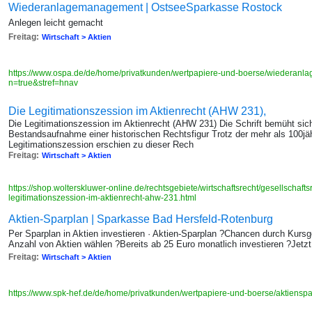
Wiederanlage­management | OstseeSparkasse Rostock
Anlegen leicht gemacht
Freitag:
Wirtschaft > Aktien
https://www.ospa.de/de/home/privatkunden/wertpapiere-und-boerse/wiederan
n=true&stref=hnav
Die Legitimationszession im Aktienrecht (AHW 231),
Die Legitimationszession im Aktienrecht (AHW 231) Die Schrift bemüht sic
Bestandsaufnahme einer historischen Rechtsfigur Trotz der mehr als 100jä
Legitimationszession erschien zu dieser Rech
Freitag:
Wirtschaft > Aktien
https://shop.wolterskluwer-online.de/rechtsgebiete/wirtschaftsrecht/gesellschaft
legitimationszession-im-aktienrecht-ahw-231.html
Aktien-Sparplan | Sparkasse Bad Hersfeld-Rotenburg
Per Sparplan in Aktien investieren · Aktien-Sparplan ?Chancen durch Kurs
Anzahl von Aktien wählen ?Bereits ab 25 Euro monatlich investieren ?Jetzt
Freitag:
Wirtschaft > Aktien
https://www.spk-hef.de/de/home/privatkunden/wertpapiere-und-boerse/aktiensp