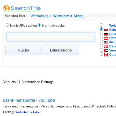
Sie sind hier:
Webkatalog
>
Wirtschaft
>
Aktien
Nach URL suchen
Normale suche
Welt
Sch
Deu
Öste
inkl
Dän
Vere
Can
Mehr als 1115 gefundene Einträge
cashFinanzportal - YouTube
Talks und Interviews mit Persönlichkeiten aus Finanz und Wirtschaft Publi
Freitag:
Wirtschaft > Aktien