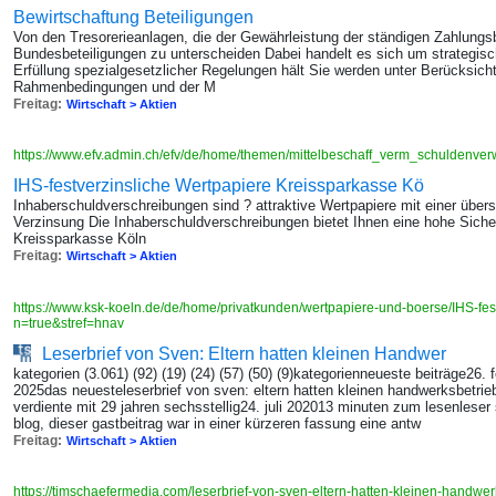
Bewirtschaftung Beteiligungen
Von den Tresorerieanlagen, die der Gewährleistung der ständigen Zahlungs
Bundesbeteiligungen zu unterscheiden Dabei handelt es sich um strategisc
Erfüllung spezialgesetzlicher Regelungen hält Sie werden unter Berücksicht
Rahmenbedingungen und der M
Freitag:
Wirtschaft > Aktien
https://www.efv.admin.ch/efv/de/home/themen/mittelbeschaff_verm_schuldenve
IHS-festverzinsliche Wertpapiere Kreissparkasse Kö
Inhaberschuldverschreibungen sind ? attraktive Wertpapiere mit einer über
Verzinsung Die Inhaberschuldverschreibungen bietet Ihnen eine hohe Sicher
Kreissparkasse Köln
Freitag:
Wirtschaft > Aktien
https://www.ksk-koeln.de/de/home/privatkunden/wertpapiere-und-boerse/IHS-fes
n=true&stref=hnav
Leserbrief von Sven: Eltern hatten kleinen Handwer
kategorien (3.061) (92) (19) (24) (57) (50) (9)kategorienneueste beiträge26.
2025das neuesteleserbrief von sven: eltern hatten kleinen handwerksbetrie
verdiente mit 29 jahren sechsstellig24. juli 202013 minuten zum lesenleser
blog, dieser gastbeitrag war in einer kürzeren fassung eine antw
Freitag:
Wirtschaft > Aktien
https://timschaefermedia.com/leserbrief-von-sven-eltern-hatten-kleinen-handwe