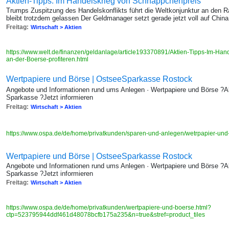
Aktien-Tipps: Im Handelskrieg von Schnäppchenpreis
Trumps Zuspitzung des Handelskonflikts führt die Weltkonjunktur an den R
bleibt trotzdem gelassen Der Geldmanager setzt gerade jetzt voll auf Chin
Freitag:
Wirtschaft > Aktien
https://www.welt.de/finanzen/geldanlage/article193370891/Aktien-Tipps-Im-Ha
an-der-Boerse-profiteren.html
Wertpapiere und Börse | OstseeSparkasse Rostock
Angebote und Informationen rund ums Anlegen · Wertpapiere und Börse ?A
Sparkasse ?Jetzt informieren
Freitag:
Wirtschaft > Aktien
https://www.ospa.de/de/home/privatkunden/sparen-und-anlegen/wetrpapier-und
Wertpapiere und Börse | OstseeSparkasse Rostock
Angebote und Informationen rund ums Anlegen · Wertpapiere und Börse ?A
Sparkasse ?Jetzt informieren
Freitag:
Wirtschaft > Aktien
https://www.ospa.de/de/home/privatkunden/wertpapiere-und-boerse.html?
ctp=523795944ddf461d48078bcfb175a235&n=true&stref=product_tiles