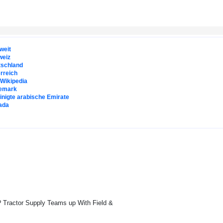
weit
weiz
tschland
rreich
. Wikipedia
emark
inigte arabische Emirate
ada
Tractor Supply Teams up With Field &