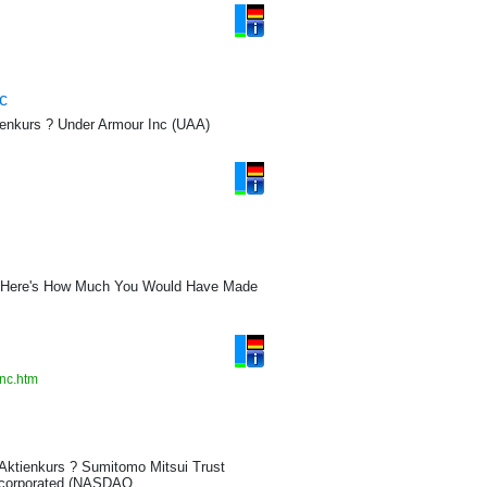
c
nkurs ? Under Armour Inc (UAA)
? Here's How Much You Would Have Made
inc.htm
tienkurs ? Sumitomo Mitsui Trust
Incorporated (NASDAQ