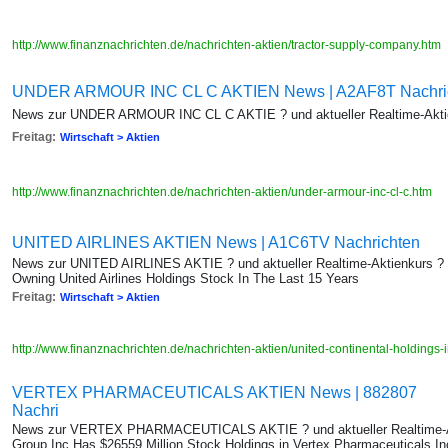
http://www.finanznachrichten.de/nachrichten-aktien/tractor-supply-company.htm
UNDER ARMOUR INC CL C AKTIEN News | A2AF8T Nachri
News zur UNDER ARMOUR INC CL C AKTIE ? und aktueller Realtime-Aktie
Freitag:
Wirtschaft > Aktien
http://www.finanznachrichten.de/nachrichten-aktien/under-armour-inc-cl-c.htm
UNITED AIRLINES AKTIEN News | A1C6TV Nachrichten
News zur UNITED AIRLINES AKTIE ? und aktueller Realtime-Aktienkurs 
Owning United Airlines Holdings Stock In The Last 15 Years
Freitag:
Wirtschaft > Aktien
http://www.finanznachrichten.de/nachrichten-aktien/united-continental-holdings-
VERTEX PHARMACEUTICALS AKTIEN News | 882807
Nachri
News zur VERTEX PHARMACEUTICALS AKTIE ? und aktueller Realtime-Ak
Group Inc Has $26559 Million Stock Holdings in Vertex Pharmaceuticals 