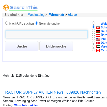
Sie sind hier:
Webkatalog
>
Wirtschaft
>
Aktien
Nach URL suchen
Normale suche
Welt
Sch
Deu
Öste
inkl
Dän
Vere
Can
Mehr als 1115 gefundene Einträge
TRACTOR SUPPLY AKTIEN News | 889826 Nachrichten
News zur TRACTOR SUPPLY AKTIE ? und aktueller Realtime-Aktienkurs ? 
Stream, Leveraging Star Power of Morgan Wallen and Eric Church
Freitag:
Wirtschaft > Aktien