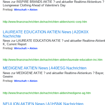
News zur INSPIRE BRANDS AKTIE ? und aktueller Realtime-Aktienkurs ? Soni
Loungewear Clothing Ahead of Valentine's Day
Freitag:
Wirtschaft > Aktien
http://www.finanznachrichten.de/nachrichten-aktien/sonic-corp.htm
LAUREATE EDUCATION AKTIEN News | A2DK0X
Nachrichte
News zur LAUREATE EDUCATION AKTIE ? und aktueller Realtime-Aktie
K, Current Report
Freitag:
Wirtschaft > Aktien
http://www.finanznachrichten.de/nachrichten-aktien/laureate-education-inc.htm
MEDIGENE AKTIEN News | A40ESG Nachrichten
News zur MEDIGENE AKTIE ? und aktueller Realtime-Aktienkurs ? Bayer,
Gewinn
Freitag:
Wirtschaft > Aktien
http://www.finanznachrichten.de/nachrichten-aktien/medigene-ag.htm
NEULION AKTIEN News | A1H5NK Nachrichten