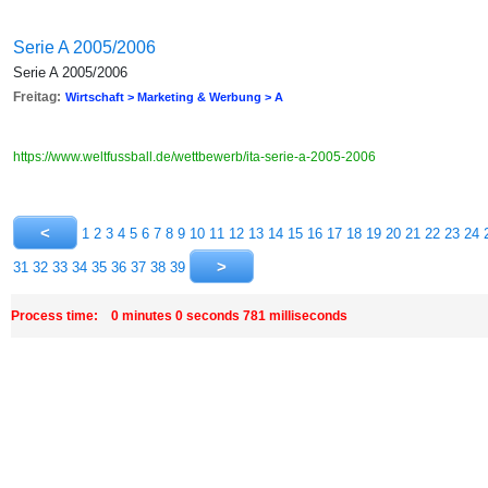
Serie A 2005/2006
Serie A 2005/2006
Freitag:
Wirtschaft > Marketing & Werbung > A
https://www.weltfussball.de/wettbewerb/ita-serie-a-2005-2006
1
2
3
4
5
6
7
8
9
10
11
12
13
14
15
16
17
18
19
20
21
22
23
24
31
32
33
34
35
36
37
38
39
Process time: 0 minutes 0 seconds 781 milliseconds