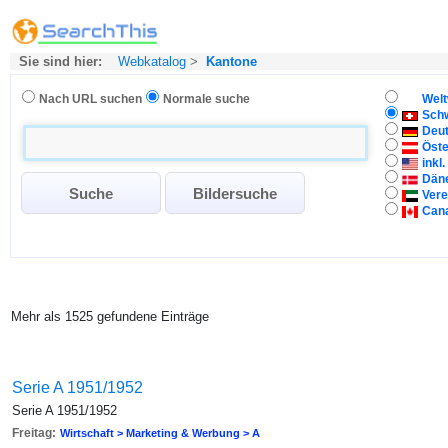
Sie sind hier:
Webkatalog
>
Kantone
Nach URL suchen
Normale suche
Welt
Sch
Deu
Öste
inkl
Dän
Vere
Can
Mehr als 1525 gefundene Einträge
Serie A 1951/1952
Serie A 1951/1952
Freitag:
Wirtschaft > Marketing & Werbung > A